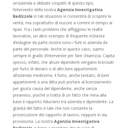
un’azienda e abbiate sospetti di questo tipo,
l’intervento della nostra
Agenzia Investigativa
Bedizzole
in tali situazioni vi consentirà di scoprire la
verità, ma soprattutto di riuscire a correre in tempo ai
ripari. Fra i tanti problemi che affliggono le realtà
lavorative, un altro esempio di frequente richiesta
d’indagine da parte nostra sono i furti in azienda da
parte del personale. Anche in questo caso, siamo
sempre in grado d’intervenire per fare chiarezza. Capita
spesso, infatti, che alcuni dipendenti vengano licenziati
per furto di denaro o di altri beni appartenenti
all’azienda medesima. Il furto, anche tentato, di beni
appartenenti a una ditta può portare al licenziamento
per giusta causa del dipendente, anche senza
preavviso, poiché si tratta di un fatto che mina alla
base il rapporto fiduciario tra azienda e dipendente. La
gravità del fatto è tale che non consente la
prosecuzione del rapporto di lavoro, neppure in via
provvisoria. La nostra
Agenzia Investigativa
Bedizzole
ci tiene a ricordare che in caso di