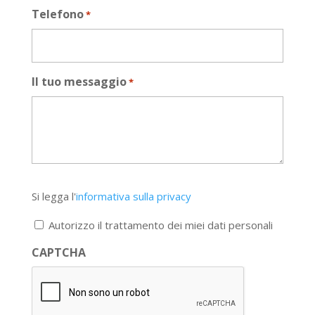
Telefono
*
Il tuo messaggio
*
Si
Si legga l'
informativa sulla privacy
legga
l'informativa
Autorizzo il trattamento dei miei dati personali
sulla
privacy
CAPTCHA
*