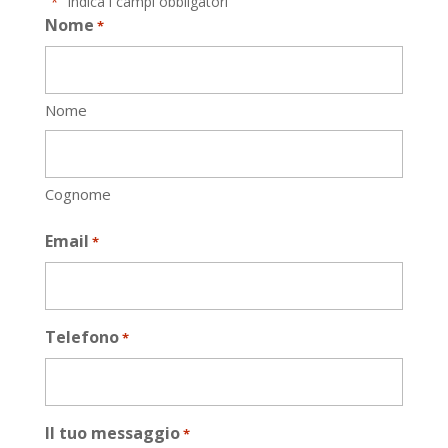
"
" indica i campi obbligatori
*
Nome
*
Nome
Cognome
Email
*
Telefono
*
Il tuo messaggio
*