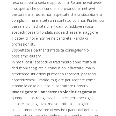
reso una realtà seria e apprezzata. Se anche voi avete
il sospetto che qualcuno stia provando a mettervi i
bastoni fra le ruote, non aspettate che la situazione si
complichi, ma mettetevi in contatto con noi. Più tempo
passa e più rischiate che il danno, laddove i vostri
sospetti fossero fondati, rischia di essere maggiore.
Fidatevi di noi e non ve ne pentirete. Parola di
professionisti.
Sospettate il partner d’infedeltà coniugale? Noi
possiamo aiutarvi
In molti casi i sospetti di tradimento sono frutto di
deduzioni sbagliate e conclusioni affrettate, ma in
altrettante situazioni purtroppo i sospetti possono
concretizzarsi. Il modo migliore per scoprire come
stanno le cose è quello di contattare il nostro
Investigatore Concorrenza Sleale Bergamo
in
quanto la nostra agenzia ha un esperto per ogni
settore investigativo, ma soprattutto bisogna
assolutamente evitare di vestire i panni del detective
improvvisato organizzando pedinamenti o addirittura