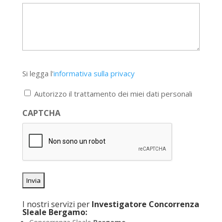
Si
Si legga l'
informativa sulla privacy
legga
l'informativa
Autorizzo il trattamento dei miei dati personali
sulla
privacy
CAPTCHA
*
I nostri servizi per
Investigatore Concorrenza
Sleale Bergamo: