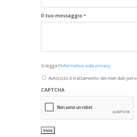
Il tuo messaggio
*
Si
Si legga l'
informativa sulla privacy
legga
l'informativa
Autorizzo il trattamento dei miei dati pers
sulla
privacy
CAPTCHA
*