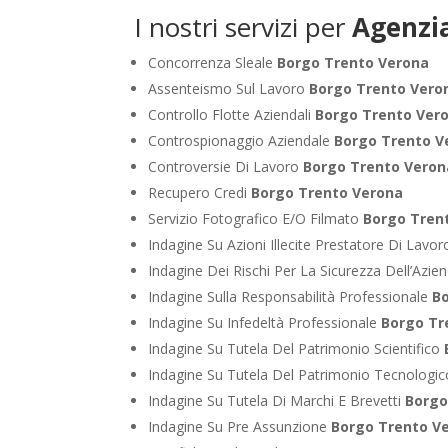
I nostri servizi per
Agenzia
Concorrenza Sleale
Borgo Trento Verona
Assenteismo Sul Lavoro
Borgo Trento Vero
Controllo Flotte Aziendali
Borgo Trento Ver
Controspionaggio Aziendale
Borgo Trento V
Controversie Di Lavoro
Borgo Trento Veron
Recupero Credi
Borgo Trento Verona
Servizio Fotografico E/O Filmato
Borgo Tren
Indagine Su Azioni Illecite Prestatore Di Lavo
Indagine Dei Rischi Per La Sicurezza Dell’Azie
Indagine Sulla Responsabilità Professionale
B
Indagine Su Infedeltà Professionale
Borgo Tr
Indagine Su Tutela Del Patrimonio Scientifico
Indagine Su Tutela Del Patrimonio Tecnologi
Indagine Su Tutela Di Marchi E Brevetti
Borgo
Indagine Su Pre Assunzione
Borgo Trento V