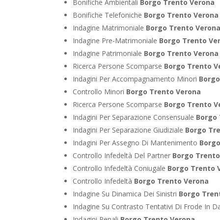
Bonifiche Ambientali
Borgo Trento Verona
Bonifiche Telefoniche
Borgo Trento Verona
Indagine Matrimoniale
Borgo Trento Veron
Indagine Pre-Matrimoniale
Borgo Trento Ve
Indagine Patrimoniale
Borgo Trento Verona
Ricerca Persone Scomparse
Borgo Trento V
Indagini Per Accompagnamento Minori
Borgo
Controllo Minori
Borgo Trento Verona
Ricerca Persone Scomparse
Borgo Trento V
Indagini Per Separazione Consensuale
Borgo 
Indagini Per Separazione Giudiziale
Borgo Tr
Indagini Per Assegno Di Mantenimento
Borgo
Controllo Infedeltà Del Partner
Borgo Trento
Controllo Infedeltà Coniugale
Borgo Trento 
Controllo Infedeltà
Borgo Trento Verona
Indagine Su Dinamica Dei Sinistri
Borgo Tren
Indagine Su Contrasto Tentativi Di Frode In D
Indagini Penali
Borgo Trento Verona