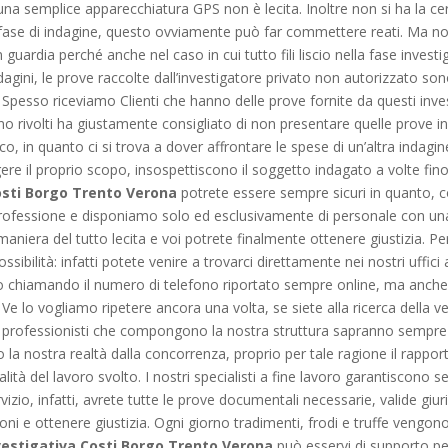
i una semplice apparecchiatura GPS non è lecita. Inoltre non si ha la cer
ase di indagine, questo ovviamente può far commettere reati. Ma non
 guardia perché anche nel caso in cui tutto fili liscio nella fase investig
agini, le prove raccolte dall’investigatore privato non autorizzato so
. Spesso riceviamo Clienti che hanno delle prove fornite da questi inv
 sono rivolti ha giustamente consigliato di non presentare quelle prove
o, in quanto ci si trova a dover affrontare le spese di un’altra indagin
re il proprio scopo, insospettiscono il soggetto indagato a volte fino
osti Borgo Trento Verona
potrete essere sempre sicuri in quanto, 
a professione e disponiamo solo ed esclusivamente di personale con u
 maniera del tutto lecita e voi potrete finalmente ottenere giustizia. Per
sibilità: infatti potete venire a trovarci direttamente nei nostri uffici
 chiamando il numero di telefono riportato sempre online, ma anche i
 Ve lo vogliamo ripetere ancora una volta, se siete alla ricerca della ve
 professionisti che compongono la nostra struttura sapranno sempre 
o la nostra realtà dalla concorrenza, proprio per tale ragione il rapport
alità del lavoro svolto. I nostri specialisti a fine lavoro garantisco
 servizio, infatti, avrete tutte le prove documentali necessarie, valide 
ioni e ottenere giustizia. Ogni giorno tradimenti, frodi e truffe veng
vestigativa Costi Borgo Trento Verona
può esservi di supporto pe