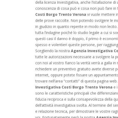
della licenza Investigativa, anche l’istallazione d
conoscenza di cosa può e cosa non può fare in f
Costi Borgo Trento Verona
vi vuole mettere in
delle prove raccolte. Non potendo svolgere le ind
in giudizio in quanto reperite in modo non lecito
tutta l’indagine poiché lo studio legale a cui si
questi casi il danno è doppio, il primo è economic
spesso e volentieri queste persone, per raggiunge
Scegliendo la nostra
Agenzia Investigativa C
tutte le autorizzazioni necessarie a svolgere l
con noi al vostro fianco la verità verrà a galla in
richiedere un preventivo gratuito avete diverse pos
internet, oppure potete fissare un appuntamento
trovare nell’area “contatti” di questa pagina web.
Investigativa Costi Borgo Trento Verona
e i
sono le caratteristiche principali che differenzian
fiducia reciproca e sulla consapevolezza della qu
dell’attività investigativa svolta. Al termine del
e relazione tecnica, per dimostrare le vostre rag
voi. Fortunatamente però la nostra
Agenzia In