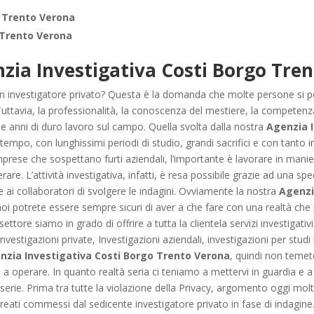
 Trento Verona
Trento Verona
zia Investigativa Costi Borgo Tre
un investigatore privato? Questa è la domanda che molte persone si po
i. Tuttavia, la professionalità, la conoscenza del mestiere, la competen
e anni di duro lavoro sul campo. Quella svolta dalla nostra
Agenzia 
tempo, con lunghissimi periodi di studio, grandi sacrifici e con tanto im
mprese che sospettano furti aziendali, l’importante è lavorare in man
erare. L’attività investigativa, infatti, è resa possibile grazie ad una spe
e e ai collaboratori di svolgere le indagini. Ovviamente la nostra
Agenzi
oi potrete essere sempre sicuri di aver a che fare con una realtà che 
ttore siamo in grado di offrire a tutta la clientela servizi investigativi
nvestigazioni private, Investigazioni aziendali, investigazioni per studi l
nzia Investigativa Costi Borgo Trento Verona
, quindi non temete
 operare. In quanto realtà seria ci teniamo a mettervi in guardia e a 
rie. Prima tra tutte la violazione della Privacy, argomento oggi molt
li reati commessi dal sedicente investigatore privato in fase di indag