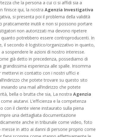
tezza che la persona a cui ci si affidi sia a
 finisce qui, la nostra
Agenzia Investigativa
ativa, si presenta poi il problema della validità
no praticamente inutili e non si possono portare
estigatori non autorizzati ma devono ripetere
 in quanto potrebbero essere controproducenti. In
e, il secondo è logistico/organizzativo in quanto,
 a sospendere le azioni di nostro interesse.
come già detto in precedenza, possediamo di
na grandissima esperienza alle spalle. Insomma
 mettervi in contatto con i nostri uffici e
 all’indirizzo che potete trovare su questo sito
nviando una mail all’indirizzo che potete
rità, bella o brutta che sia, La nostra
Agenzia
come aiutarvi. L’efficienza e la competenza
o con il cliente viene instaurato sulla piena
no sempre una dettagliata documentazione
giuridicamente anche in tribunale come video, foto
ono messe in atto ai danni di persone proprio come
r farvi scoprire come stanno effettivamente le