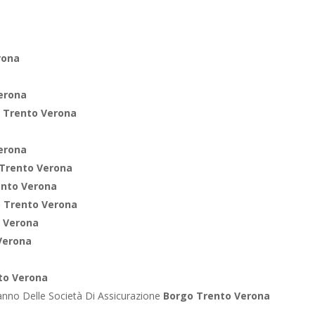
a
rona
erona
 Trento Verona
erona
Trento Verona
ento Verona
 Trento Verona
 Verona
Verona
to Verona
anno Delle Società Di Assicurazione
Borgo Trento Verona