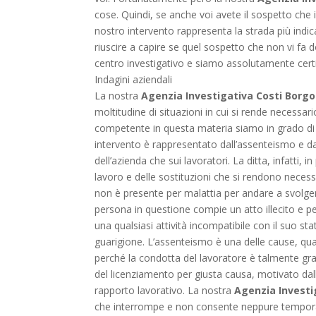
cose. Quindi, se anche voi avete il sospetto che 
nostro intervento rappresenta la strada più indic
riuscire a capire se quel sospetto che non vi fa d
centro investigativo e siamo assolutamente certi
Indagini aziendali
La nostra
Agenzia Investigativa Costi Borg
moltitudine di situazioni in cui si rende necess
competente in questa materia siamo in grado di of
intervento è rappresentato dall’assenteismo e da
dell’azienda che sui lavoratori. La ditta, infatti
lavoro e delle sostituzioni che si rendono necessa
non è presente per malattia per andare a svolge
persona in questione compie un atto illecito e pe
una qualsiasi attività incompatibile con il suo s
guarigione. L’assenteismo è una delle cause, qu
perché la condotta del lavoratore è talmente gra
del licenziamento per giusta causa, motivato dal
rapporto lavorativo. La nostra
Agenzia Investi
che interrompe e non consente neppure temporan