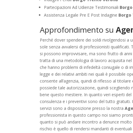
Partecipazioni Ad Udienze Testimoniali
Borgo
Assistenza Legale Pre E Post Indagine
Borgo 
Approfondimento su
Agen
Perché dover spendere dei soldi rivolgendosi a 
sole senza avvalersi di professionisti qualificat
si possono improvvisare, ma sono frutto di anni 
tratta di una metodologia di lavoro acquisita nel 
che hanno problemi di infedeltà coniugale o di i
legge e dei relativi ambiti nei quali è possibile op
consente all’agenzia, quindi di riflesso al titolar
possiede tale autorizzazione, quindi scegliendo n
bene questo mestiere. In quanto veri esperti del se
consulenza e i preventivi sono del tutto gratuiti. I
servizi sono a disposizione presso la nostra
Age
professionista in questo campo noi siamo pronti a
quanto si può andare incontro a denunce molto se
rischio è quello di rendersi mandanti di eventua