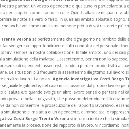
il vostro partner, un vostro dipendente o qualcuno in particolare stia 
ata per scoprire come stanno le cose. Quindi, alla luce di quanto vi a
ormire la notte sia vero o falso, in qualsiasi ambito abbiate bisogno, s
 che anche voi come tantissime persone prima di voi resterete più ch
o Trento Verona
sa perfettamente che ogni giorno nell’ambito delle 
ario far svolgere un approfondimento sulla condotta del personale dip
frirvi sempre la nostra collaborazione. In tale ambito, uno dei casi pi
lla simulazione della malattia. L’assenteismo, per chi non lo sapesse
, in presenza di dipendenti assenteisti, tende a perdere produttività a 
rie. Le situazioni più frequenti di assenteismo illegittimo sul lavoro s
re un altro lavoro. La nostra
Agenzia Investigativa Costi Borgo 
rseguibile legalmente, nel caso in cui, assente dal proprio lavoro per m
tato di salute e/o quando svolge un altro lavoro per sé o per terzi nel
ando provato nella sua gravità, che possono determinare il licenziame
ve da non consentire la prosecuzione del rapporto lavorativo, essendo 
la simulazione di malattia di un dipendente, è immediata, e rappresent
gativa Costi Borgo Trento Verona
vi informa inoltre che la simula
eamente la prosecuzione del rapporto di lavoro. Vi ricordiamo inolt