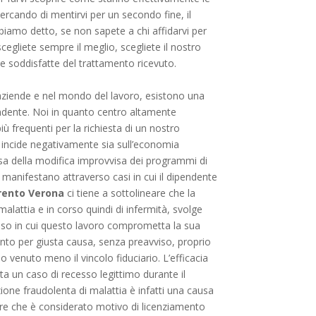
cercando di mentirvi per un secondo fine, il
bbiamo detto, se non sapete a chi affidarvi per
cegliete sempre il meglio, scegliete il nostro
e soddisfatte del trattamento ricevuto.
aziende e nel mondo del lavoro, esistono una
endente. Noi in quanto centro altamente
ù frequenti per la richiesta di un nostro
, incide negativamente sia sull’economia
causa della modifica improvvisa dei programmi di
i manifestano attraverso casi in cui il dipendente
Trento Verona
ci tiene a sottolineare che la
alattia e in corso quindi di infermità, svolge
 caso in cui questo lavoro comprometta la sua
nto per giusta causa, senza preavviso, proprio
venuto meno il vincolo fiduciario. L’efficacia
a un caso di recesso legittimo durante il
zione fraudolenta di malattia è infatti una causa
re che è considerato motivo di licenziamento