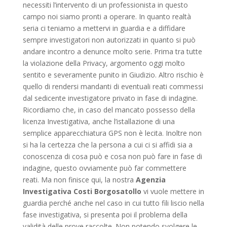
necessiti l’intervento di un professionista in questo
campo noi siamo pronti a operare. In quanto realtà
seria ci teniamo a mettervi in guardia e a diffidare
sempre investigatori non autorizzati in quanto si può
andare incontro a denunce molto serie. Prima tra tutte
la violazione della Privacy, argomento oggi molto
sentito e severamente punito in Giudizio. Altro rischio è
quello di rendersi mandanti di eventuali reati commessi
dal sedicente investigatore privato in fase di indagine.
Ricordiamo che, in caso del mancato possesso della
licenza Investigativa, anche l’istallazione di una
semplice apparecchiatura GPS non è lecita. Inoltre non
si ha la certezza che la persona a cui ci si affidi sia a
conoscenza di cosa può e cosa non può fare in fase di
indagine, questo ovviamente può far commettere
reati. Ma non finisce qui, la nostra
Agenzia
Investigativa Costi Borgosatollo
vi vuole mettere in
guardia perché anche nel caso in cui tutto fili liscio nella
fase investigativa, si presenta poi il problema della
validità delle prove raccolte. Non potendo svolgere le