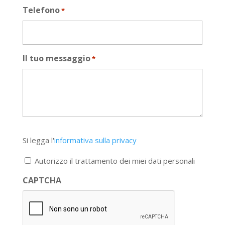
Telefono
*
Il tuo messaggio
*
Si
Si legga l'
informativa sulla privacy
legga
l'informativa
Autorizzo il trattamento dei miei dati personali
sulla
privacy
CAPTCHA
*