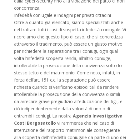
dalla cyber-security fino alla violazione del patto di non
concorrenza.
Infedeltà coniugale e indagini per privati cittadini
Oltre a quanto già elencato, siamo specializzati anche
nel trattare tutti i casi di sospetta infedeltà coniugale. Vi
ricordiamo che questo tipo di caso, che si concretizza
attraverso il tradimento, può essere un giusto motivo
per richiedere la separazione tra i coniugi, ogni qual
volta l’infedeltà scoperta renda, all’altro coniuge,
intollerabile la prosecuzione della convivenza sotto lo
stesso tetto e del matrimonio. Come noto, infatti, in
forza dell’art. 151 c.c. la separazione può essere
richiesta quando si verificano episodi tali da rendere
intollerabile la prosecuzione della convivenza o simili
da arrecare grave pregiudizio all’educazione dei figli, e
ciò indipendentemente dalla volontà di uno o di
entrambi i coniugi. La nostra
Agenzia Investigativa
Costi Borgosatollo
vi rammenta che nel caso di
interruzione del rapporto matrimoniale conseguente
alla scoperta dell’infedeltà coniugale da parte di uno dei