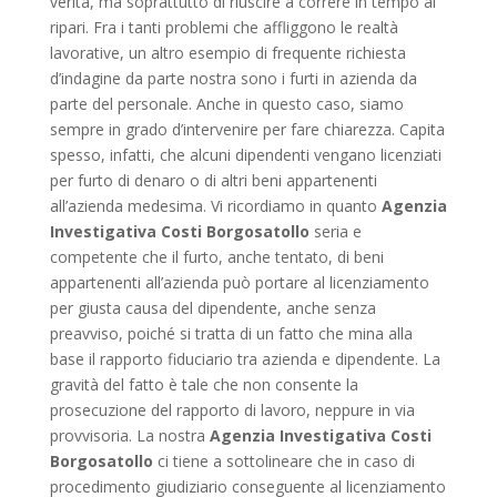
verità, ma soprattutto di riuscire a correre in tempo ai
ripari. Fra i tanti problemi che affliggono le realtà
lavorative, un altro esempio di frequente richiesta
d’indagine da parte nostra sono i furti in azienda da
parte del personale. Anche in questo caso, siamo
sempre in grado d’intervenire per fare chiarezza. Capita
spesso, infatti, che alcuni dipendenti vengano licenziati
per furto di denaro o di altri beni appartenenti
all’azienda medesima. Vi ricordiamo in quanto
Agenzia
Investigativa Costi Borgosatollo
seria e
competente che il furto, anche tentato, di beni
appartenenti all’azienda può portare al licenziamento
per giusta causa del dipendente, anche senza
preavviso, poiché si tratta di un fatto che mina alla
base il rapporto fiduciario tra azienda e dipendente. La
gravità del fatto è tale che non consente la
prosecuzione del rapporto di lavoro, neppure in via
provvisoria. La nostra
Agenzia Investigativa Costi
Borgosatollo
ci tiene a sottolineare che in caso di
procedimento giudiziario conseguente al licenziamento