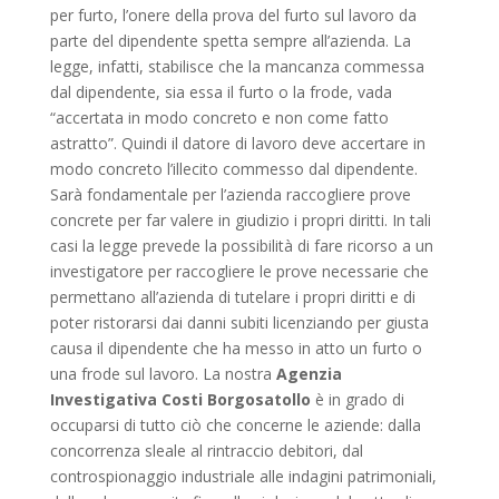
per furto, l’onere della prova del furto sul lavoro da
parte del dipendente spetta sempre all’azienda. La
legge, infatti, stabilisce che la mancanza commessa
dal dipendente, sia essa il furto o la frode, vada
“accertata in modo concreto e non come fatto
astratto”. Quindi il datore di lavoro deve accertare in
modo concreto l’illecito commesso dal dipendente.
Sarà fondamentale per l’azienda raccogliere prove
concrete per far valere in giudizio i propri diritti. In tali
casi la legge prevede la possibilità di fare ricorso a un
investigatore per raccogliere le prove necessarie che
permettano all’azienda di tutelare i propri diritti e di
poter ristorarsi dai danni subiti licenziando per giusta
causa il dipendente che ha messo in atto un furto o
una frode sul lavoro. La nostra
Agenzia
Investigativa Costi Borgosatollo
è in grado di
occuparsi di tutto ciò che concerne le aziende: dalla
concorrenza sleale al rintraccio debitori, dal
controspionaggio industriale alle indagini patrimoniali,