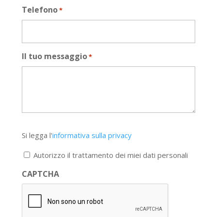
Telefono
*
Il tuo messaggio
*
Si
Si legga l'
informativa sulla privacy
legga
l'informativa
Autorizzo il trattamento dei miei dati personali
sulla
privacy
CAPTCHA
*