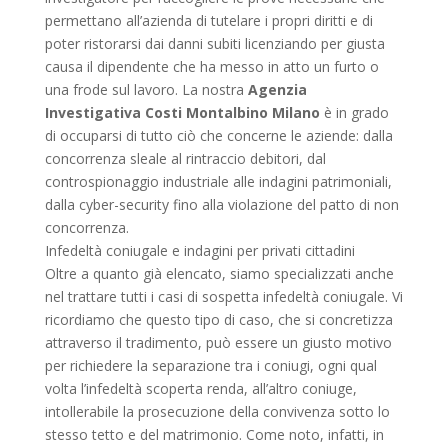
permettano all’azienda di tutelare i propri diritti e di
poter ristorarsi dai danni subiti licenziando per giusta
causa il dipendente che ha messo in atto un furto o
una frode sul lavoro. La nostra
Agenzia
Investigativa Costi Montalbino Milano
è in grado
di occuparsi di tutto ciò che concerne le aziende: dalla
concorrenza sleale al rintraccio debitori, dal
controspionaggio industriale alle indagini patrimoniali,
dalla cyber-security fino alla violazione del patto di non
concorrenza.
Infedeltà coniugale e indagini per privati cittadini
Oltre a quanto già elencato, siamo specializzati anche
nel trattare tutti i casi di sospetta infedeltà coniugale. Vi
ricordiamo che questo tipo di caso, che si concretizza
attraverso il tradimento, può essere un giusto motivo
per richiedere la separazione tra i coniugi, ogni qual
volta l’infedeltà scoperta renda, all’altro coniuge,
intollerabile la prosecuzione della convivenza sotto lo
stesso tetto e del matrimonio. Come noto, infatti, in