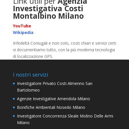
Link utili per
Agenzia
Investigativa Costi
Montalbino Milano
YouTube
Wikipedia
Infedeltà Coniugali e non solo, costi chiari e servizi certi
vi documentiamo tutto, con la più moderna tecnologia
di localizzazione GPS.
I nostri servizi
Investigatore Privato Costi Almenno San
Bartolomeo
Agenzie Investigative Amendola Milano
Bonifiche Ambientali Nosedo Milano
Investigatore Concorrenza Sleale Molino Delle Armi
Milano