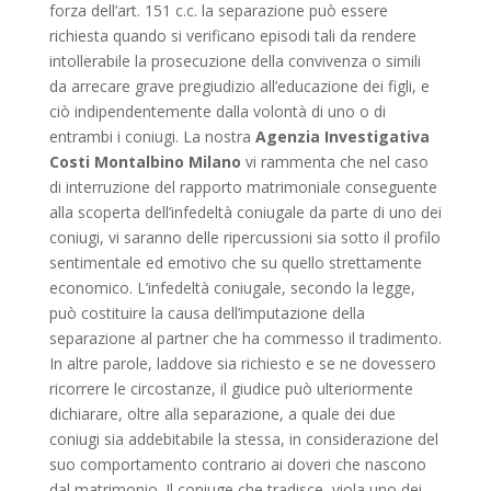
forza dell’art. 151 c.c. la separazione può essere
richiesta quando si verificano episodi tali da rendere
intollerabile la prosecuzione della convivenza o simili
da arrecare grave pregiudizio all’educazione dei figli, e
ciò indipendentemente dalla volontà di uno o di
entrambi i coniugi. La nostra
Agenzia Investigativa
Costi Montalbino Milano
vi rammenta che nel caso
di interruzione del rapporto matrimoniale conseguente
alla scoperta dell’infedeltà coniugale da parte di uno dei
coniugi, vi saranno delle ripercussioni sia sotto il profilo
sentimentale ed emotivo che su quello strettamente
economico. L’infedeltà coniugale, secondo la legge,
può costituire la causa dell’imputazione della
separazione al partner che ha commesso il tradimento.
In altre parole, laddove sia richiesto e se ne dovessero
ricorrere le circostanze, il giudice può ulteriormente
dichiarare, oltre alla separazione, a quale dei due
coniugi sia addebitabile la stessa, in considerazione del
suo comportamento contrario ai doveri che nascono
dal matrimonio. Il coniuge che tradisce, viola uno dei