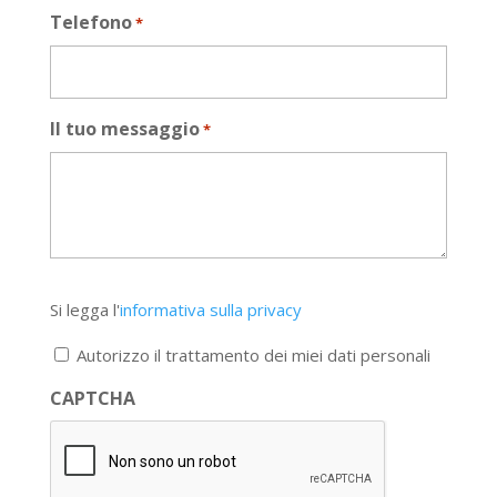
Telefono
*
Il tuo messaggio
*
Si
Si legga l'
informativa sulla privacy
legga
l'informativa
Autorizzo il trattamento dei miei dati personali
sulla
privacy
CAPTCHA
*