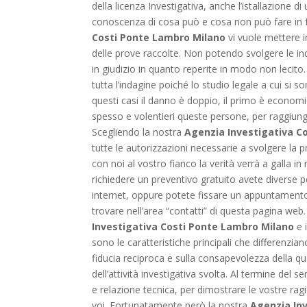
della licenza Investigativa, anche l’istallazione d
conoscenza di cosa può e cosa non può fare in f
Costi Ponte Lambro Milano
vi vuole mettere in
delle prove raccolte. Non potendo svolgere le ind
in giudizio in quanto reperite in modo non lecito
tutta l’indagine poiché lo studio legale a cui si
questi casi il danno è doppio, il primo è economic
spesso e volentieri queste persone, per raggiunge
Scegliendo la nostra
Agenzia Investigativa C
tutte le autorizzazioni necessarie a svolgere l
con noi al vostro fianco la verità verrà a galla in
richiedere un preventivo gratuito avete diverse pos
internet, oppure potete fissare un appuntamento
trovare nell’area “contatti” di questa pagina web.
Investigativa Costi Ponte Lambro Milano
e 
sono le caratteristiche principali che differenzian
fiducia reciproca e sulla consapevolezza della qu
dell’attività investigativa svolta. Al termine del
e relazione tecnica, per dimostrare le vostre rag
voi. Fortunatamente però la nostra
Agenzia In