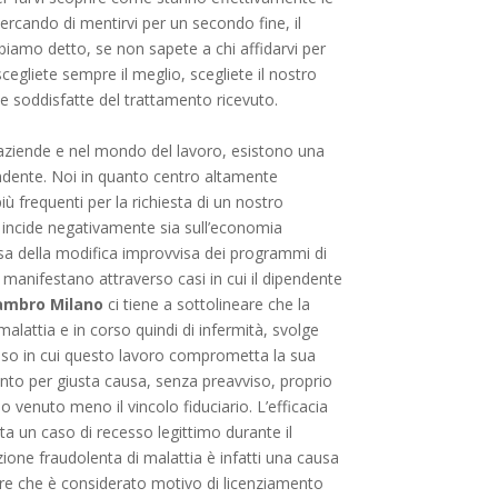
cercando di mentirvi per un secondo fine, il
bbiamo detto, se non sapete a chi affidarvi per
cegliete sempre il meglio, scegliete il nostro
e soddisfatte del trattamento ricevuto.
 aziende e nel mondo del lavoro, esistono una
endente. Noi in quanto centro altamente
ù frequenti per la richiesta di un nostro
, incide negativamente sia sull’economia
causa della modifica improvvisa dei programmi di
i manifestano attraverso casi in cui il dipendente
Lambro Milano
ci tiene a sottolineare che la
alattia e in corso quindi di infermità, svolge
 caso in cui questo lavoro comprometta la sua
nto per giusta causa, senza preavviso, proprio
venuto meno il vincolo fiduciario. L’efficacia
a un caso di recesso legittimo durante il
zione fraudolenta di malattia è infatti una causa
re che è considerato motivo di licenziamento