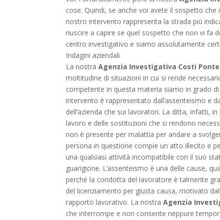
cose. Quindi, se anche voi avete il sospetto che 
nostro intervento rappresenta la strada più indic
riuscire a capire se quel sospetto che non vi fa d
centro investigativo e siamo assolutamente certi
Indagini aziendali
La nostra
Agenzia Investigativa Costi Pont
moltitudine di situazioni in cui si rende necess
competente in questa materia siamo in grado di of
intervento è rappresentato dall’assenteismo e da
dell’azienda che sui lavoratori. La ditta, infatti
lavoro e delle sostituzioni che si rendono necessa
non è presente per malattia per andare a svolge
persona in questione compie un atto illecito e pe
una qualsiasi attività incompatibile con il suo s
guarigione. L’assenteismo è una delle cause, qu
perché la condotta del lavoratore è talmente gra
del licenziamento per giusta causa, motivato dal
rapporto lavorativo. La nostra
Agenzia Investi
che interrompe e non consente neppure temporan