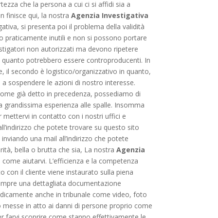
tezza che la persona a cui ci si affidi sia a
 finisce qui, la nostra
Agenzia Investigativa
gativa, si presenta poi il problema della validità
no praticamente inutili e non si possono portare
estigatori non autorizzati ma devono ripetere
 in quanto potrebbero essere controproducenti. In
e, il secondo è logistico/organizzativo in quanto,
 a sospendere le azioni di nostro interesse.
 come già detto in precedenza, possediamo di
na grandissima esperienza alle spalle. Insomma
 mettervi in contatto con i nostri uffici e
 all’indirizzo che potete trovare su questo sito
nviando una mail all’indirizzo che potete
rità, bella o brutta che sia, La nostra
Agenzia
come aiutarvi. L’efficienza e la competenza
o con il cliente viene instaurato sulla piena
no sempre una dettagliata documentazione
giuridicamente anche in tribunale come video, foto
ono messe in atto ai danni di persone proprio come
r farvi scoprire come stanno effettivamente le