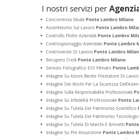
I nostri servizi per
Agenzia
Concorrenza Sleale
Ponte Lambro Milano
Assenteismo Sul Lavoro
Ponte Lambro Mila
Controllo Flotte Aziendali
Ponte Lambro Mil
Controspionaggio Aziendale
Ponte Lambro M
Controversie Di Lavoro
Ponte Lambro Mila
Recupero Credi
Ponte Lambro Milano
Servizio Fotografico E/O Filmato
Ponte Lamb
Indagine Su Azioni Illecite Prestatore Di Lavo
Indagine Dei Rischi Per La Sicurezza Dell’Azie
Indagine Sulla Responsabilità Professionale
P
Indagine Su Infedeltà Professionale
Ponte La
Indagine Su Tutela Del Patrimonio Scientifico
Indagine Su Tutela Del Patrimonio Tecnologi
Indagine Su Tutela Di Marchi E Brevetti
Ponte
Indagine Su Pre Assunzione
Ponte Lambro M