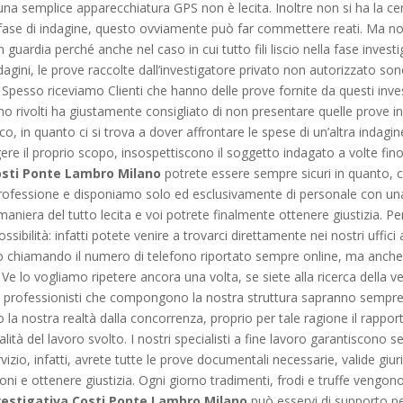
i una semplice apparecchiatura GPS non è lecita. Inoltre non si ha la cer
ase di indagine, questo ovviamente può far commettere reati. Ma non
 guardia perché anche nel caso in cui tutto fili liscio nella fase investi
agini, le prove raccolte dall’investigatore privato non autorizzato so
. Spesso riceviamo Clienti che hanno delle prove fornite da questi inv
 sono rivolti ha giustamente consigliato di non presentare quelle prove
o, in quanto ci si trova a dover affrontare le spese di un’altra indagin
re il proprio scopo, insospettiscono il soggetto indagato a volte fino
osti Ponte Lambro Milano
potrete essere sempre sicuri in quanto,
a professione e disponiamo solo ed esclusivamente di personale con u
 maniera del tutto lecita e voi potrete finalmente ottenere giustizia. Per
sibilità: infatti potete venire a trovarci direttamente nei nostri uffici
 chiamando il numero di telefono riportato sempre online, ma anche i
 Ve lo vogliamo ripetere ancora una volta, se siete alla ricerca della ve
i professionisti che compongono la nostra struttura sapranno sempre 
o la nostra realtà dalla concorrenza, proprio per tale ragione il rapport
alità del lavoro svolto. I nostri specialisti a fine lavoro garantisco
 servizio, infatti, avrete tutte le prove documentali necessarie, valide 
ioni e ottenere giustizia. Ogni giorno tradimenti, frodi e truffe veng
vestigativa Costi Ponte Lambro Milano
può esservi di supporto pe