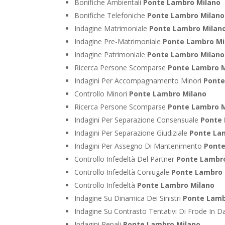
Bonifiche Ambientali
Ponte Lambro Milano
Bonifiche Telefoniche
Ponte Lambro Milano
Indagine Matrimoniale
Ponte Lambro Milan
Indagine Pre-Matrimoniale
Ponte Lambro Mi
Indagine Patrimoniale
Ponte Lambro Milano
Ricerca Persone Scomparse
Ponte Lambro M
Indagini Per Accompagnamento Minori
Ponte
Controllo Minori
Ponte Lambro Milano
Ricerca Persone Scomparse
Ponte Lambro M
Indagini Per Separazione Consensuale
Ponte
Indagini Per Separazione Giudiziale
Ponte La
Indagini Per Assegno Di Mantenimento
Ponte
Controllo Infedeltà Del Partner
Ponte Lambr
Controllo Infedeltà Coniugale
Ponte Lambro 
Controllo Infedeltà
Ponte Lambro Milano
Indagine Su Dinamica Dei Sinistri
Ponte Lamb
Indagine Su Contrasto Tentativi Di Frode In D
Indagini Penali
Ponte Lambro Milano