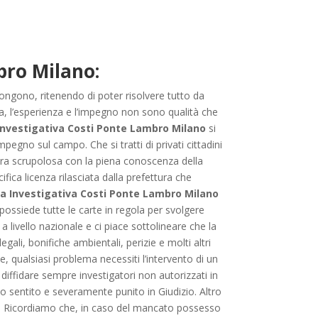
bro Milano:
ngono, ritenendo di poter risolvere tutto da
za, l’esperienza e l’impegno non sono qualità che
Investigativa Costi Ponte Lambro Milano
si
pegno sul campo. Che si tratti di privati cittadini
iera scrupolosa con la piena conoscenza della
cifica licenza rilasciata dalla prefettura che
a Investigativa Costi Ponte Lambro Milano
possiede tutte le carte in regola per svolgere
 a livello nazionale e ci piace sottolineare che la
egali, bonifiche ambientali, perizie e molti altri
e, qualsiasi problema necessiti l’intervento di un
diffidare sempre investigatori non autorizzati in
o sentito e severamente punito in Giudizio. Altro
ine. Ricordiamo che, in caso del mancato possesso