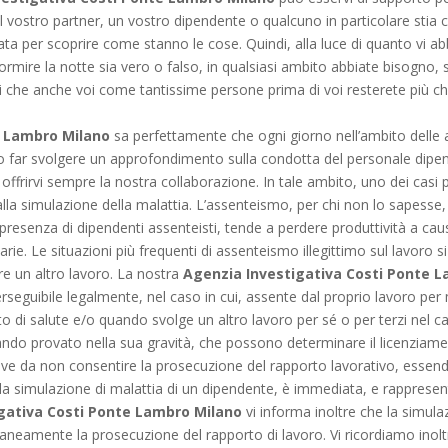
il vostro partner, un vostro dipendente o qualcuno in particolare stia 
ata per scoprire come stanno le cose. Quindi, alla luce di quanto vi a
ormire la notte sia vero o falso, in qualsiasi ambito abbiate bisogno, s
 che anche voi come tantissime persone prima di voi resterete più ch
e Lambro Milano
sa perfettamente che ogni giorno nell’ambito delle
ario far svolgere un approfondimento sulla condotta del personale dip
frirvi sempre la nostra collaborazione. In tale ambito, uno dei casi pi
lla simulazione della malattia. L’assenteismo, per chi non lo sapesse
, in presenza di dipendenti assenteisti, tende a perdere produttività a 
rie. Le situazioni più frequenti di assenteismo illegittimo sul lavoro s
re un altro lavoro. La nostra
Agenzia Investigativa Costi Ponte 
rseguibile legalmente, nel caso in cui, assente dal proprio lavoro per m
tato di salute e/o quando svolge un altro lavoro per sé o per terzi nel
ando provato nella sua gravità, che possono determinare il licenziame
ve da non consentire la prosecuzione del rapporto lavorativo, essendo 
la simulazione di malattia di un dipendente, è immediata, e rappresent
gativa Costi Ponte Lambro Milano
vi informa inoltre che la simula
eamente la prosecuzione del rapporto di lavoro. Vi ricordiamo inolt