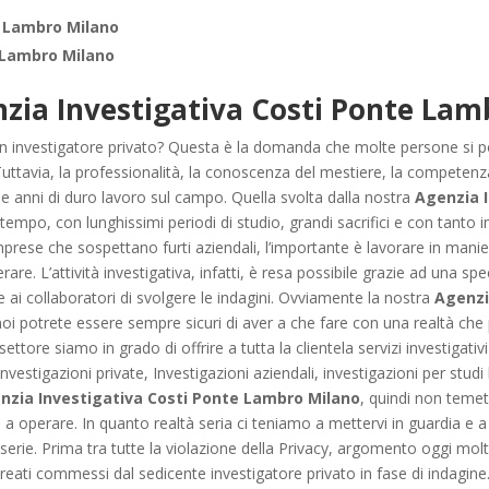
 Lambro Milano
 Lambro Milano
zia Investigativa Costi Ponte Lam
un investigatore privato? Questa è la domanda che molte persone si po
i. Tuttavia, la professionalità, la conoscenza del mestiere, la competen
e anni di duro lavoro sul campo. Quella svolta dalla nostra
Agenzia 
tempo, con lunghissimi periodi di studio, grandi sacrifici e con tanto im
mprese che sospettano furti aziendali, l’importante è lavorare in man
erare. L’attività investigativa, infatti, è resa possibile grazie ad una spe
e e ai collaboratori di svolgere le indagini. Ovviamente la nostra
Agenzi
oi potrete essere sempre sicuri di aver a che fare con una realtà che 
ttore siamo in grado di offrire a tutta la clientela servizi investigativi
nvestigazioni private, Investigazioni aziendali, investigazioni per studi l
nzia Investigativa Costi Ponte Lambro Milano
, quindi non temet
 operare. In quanto realtà seria ci teniamo a mettervi in guardia e a 
rie. Prima tra tutte la violazione della Privacy, argomento oggi molt
li reati commessi dal sedicente investigatore privato in fase di indag