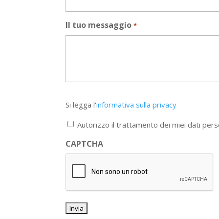
Il tuo messaggio
*
Si
Si legga l'
informativa sulla privacy
legga
l'informativa
Autorizzo il trattamento dei miei dati pers
sulla
privacy
CAPTCHA
*