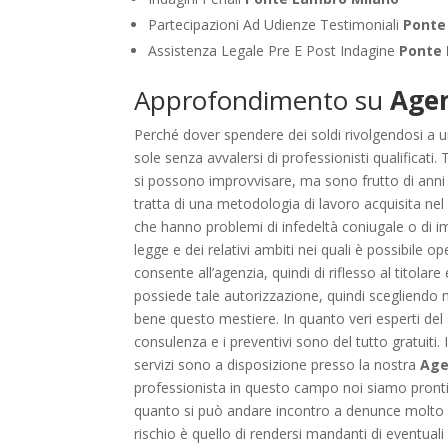
Partecipazioni Ad Udienze Testimoniali
Ponte
Assistenza Legale Pre E Post Indagine
Ponte
Approfondimento su
Agen
Perché dover spendere dei soldi rivolgendosi a 
sole senza avvalersi di professionisti qualificat
si possono improvvisare, ma sono frutto di anni 
tratta di una metodologia di lavoro acquisita nel 
che hanno problemi di infedeltà coniugale o di i
legge e dei relativi ambiti nei quali è possibile op
consente all’agenzia, quindi di riflesso al titolar
possiede tale autorizzazione, quindi scegliendo n
bene questo mestiere. In quanto veri esperti del se
consulenza e i preventivi sono del tutto gratuiti. I
servizi sono a disposizione presso la nostra
Age
professionista in questo campo noi siamo pronti a
quanto si può andare incontro a denunce molto se
rischio è quello di rendersi mandanti di eventua