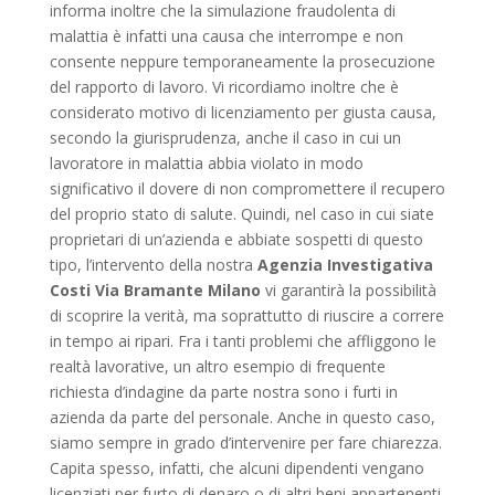
informa inoltre che la simulazione fraudolenta di
malattia è infatti una causa che interrompe e non
consente neppure temporaneamente la prosecuzione
del rapporto di lavoro. Vi ricordiamo inoltre che è
considerato motivo di licenziamento per giusta causa,
secondo la giurisprudenza, anche il caso in cui un
lavoratore in malattia abbia violato in modo
significativo il dovere di non compromettere il recupero
del proprio stato di salute. Quindi, nel caso in cui siate
proprietari di un’azienda e abbiate sospetti di questo
tipo, l’intervento della nostra
Agenzia Investigativa
Costi Via Bramante Milano
vi garantirà la possibilità
di scoprire la verità, ma soprattutto di riuscire a correre
in tempo ai ripari. Fra i tanti problemi che affliggono le
realtà lavorative, un altro esempio di frequente
richiesta d’indagine da parte nostra sono i furti in
azienda da parte del personale. Anche in questo caso,
siamo sempre in grado d’intervenire per fare chiarezza.
Capita spesso, infatti, che alcuni dipendenti vengano
licenziati per furto di denaro o di altri beni appartenenti