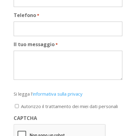
Telefono
*
Il tuo messaggio
*
Si
Si legga l'
informativa sulla privacy
legga
l'informativa
Autorizzo il trattamento dei miei dati personali
sulla
privacy
CAPTCHA
*