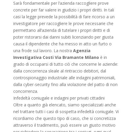
Sarà fondamentale per l’azienda raccogliere prove
concrete per far valere in giudizio i propri diritti. In tali
casi la legge prevede la possibilità di fare ricorso a un
investigatore per raccogliere le prove necessarie che
permettano all’azienda di tutelare i propri diritti e di
poter ristorarsi dai danni subiti licenziando per giusta
causa il dipendente che ha messo in atto un furto o
una frode sul lavoro. La nostra
Agenzia
Investigativa Costi Via Bramante Milano
è in
grado di occuparsi di tutto ciò che concerne le aziende:
dalla concorrenza sleale al rintraccio debitori, dal
controspionaggio industriale alle indagini patrimoniali,
dalla cyber-security fino alla violazione del patto di non
concorrenza.
Infedeltà coniugale e indagini per privati cittadini
Oltre a quanto già elencato, siamo specializzati anche
nel trattare tutti i casi di sospetta infedeltà coniugale. Vi
ricordiamo che questo tipo di caso, che si concretizza
attraverso il tradimento, può essere un giusto motivo
per richiedere la separazione tra i coniugi, ogni qual