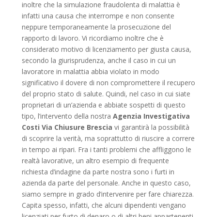
inoltre che la simulazione fraudolenta di malattia è
infatti una causa che interrompe e non consente
neppure temporaneamente la prosecuzione del
rapporto di lavoro. Vi ricordiamo inoltre che è
considerato motivo di licenziamento per giusta causa,
secondo la giurisprudenza, anche il caso in cui un
lavoratore in malattia abbia violato in modo
significativo il dovere di non compromettere il recupero
del proprio stato di salute. Quindi, nel caso in cui siate
proprietari di un’azienda e abbiate sospetti di questo
tipo, l’intervento della nostra
Agenzia Investigativa
Costi Via Chiusure Brescia
vi garantirà la possibilità
di scoprire la verità, ma soprattutto di riuscire a correre
in tempo ai ripari. Fra i tanti problemi che affliggono le
realtà lavorative, un altro esempio di frequente
richiesta d’indagine da parte nostra sono i furti in
azienda da parte del personale. Anche in questo caso,
siamo sempre in grado d’intervenire per fare chiarezza.
Capita spesso, infatti, che alcuni dipendenti vengano
licenziati per furto di denaro o di altri beni appartenenti