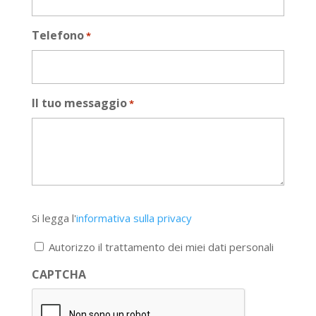
Telefono
*
Il tuo messaggio
*
Si
Si legga l'
informativa sulla privacy
legga
l'informativa
Autorizzo il trattamento dei miei dati personali
sulla
privacy
CAPTCHA
*