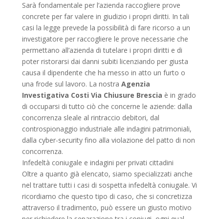
Sarà fondamentale per l’azienda raccogliere prove
concrete per far valere in giudizio i propri diritti. In tali
casi la legge prevede la possibilità di fare ricorso a un
investigatore per raccogliere le prove necessarie che
permettano all’azienda di tutelare i propri diritti e di
poter ristorarsi dai danni subiti licenziando per giusta
causa il dipendente che ha messo in atto un furto o
una frode sul lavoro. La nostra
Agenzia
Investigativa Costi Via Chiusure Brescia
è in grado
di occuparsi di tutto ciò che concerne le aziende: dalla
concorrenza sleale al rintraccio debitori, dal
controspionaggio industriale alle indagini patrimoniali,
dalla cyber-security fino alla violazione del patto di non
concorrenza.
Infedeltà coniugale e indagini per privati cittadini
Oltre a quanto già elencato, siamo specializzati anche
nel trattare tutti i casi di sospetta infedeltà coniugale. Vi
ricordiamo che questo tipo di caso, che si concretizza
attraverso il tradimento, può essere un giusto motivo
per richiedere la separazione tra i coniugi, ogni qual