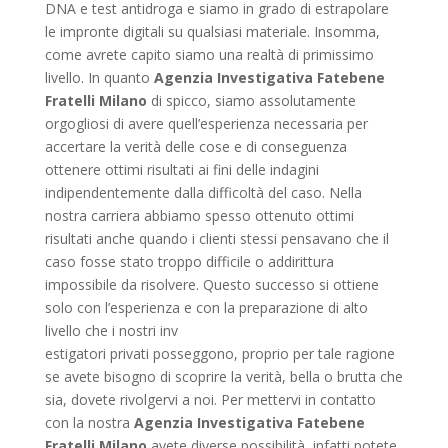
DNA e test antidroga e siamo in grado di estrapolare
le impronte digitali su qualsiasi materiale. Insomma,
come avrete capito siamo una realtà di primissimo
livello. In quanto
Agenzia Investigativa Fatebene
Fratelli Milano
di spicco, siamo assolutamente
orgogliosi di avere quell’esperienza necessaria per
accertare la verità delle cose e di conseguenza
ottenere ottimi risultati ai fini delle indagini
indipendentemente dalla difficoltà del caso. Nella
nostra carriera abbiamo spesso ottenuto ottimi
risultati anche quando i clienti stessi pensavano che il
caso fosse stato troppo difficile o addirittura
impossibile da risolvere. Questo successo si ottiene
solo con l’esperienza e con la preparazione di alto
livello che i nostri inv
estigatori privati posseggono, proprio per tale ragione
se avete bisogno di scoprire la verità, bella o brutta che
sia, dovete rivolgervi a noi. Per mettervi in contatto
con la nostra
Agenzia Investigativa Fatebene
Fratelli Milano
avete diverse possibilità, infatti potete