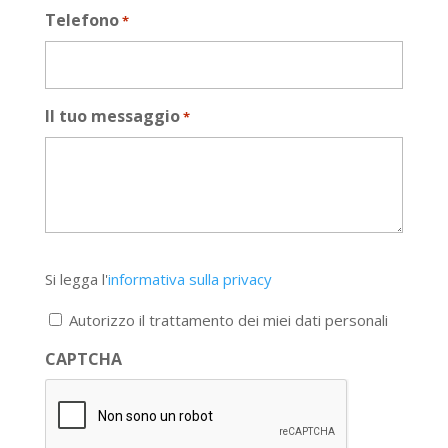
Telefono
*
Il tuo messaggio
*
Si
Si legga l'
informativa sulla privacy
legga
l'informativa
Autorizzo il trattamento dei miei dati personali
sulla
privacy
CAPTCHA
*