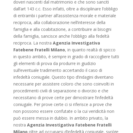
doveri nascenti dal matrimonio e che sono sanciti
dall’art 143 c.c. Esso infatti, oltre a disciplinare l’obbligo
di entrambi i partner all’assistenza morale e materiale
reciproca, alla collaborazione nell’interesse della
famiglia e alla coabitazione, a contribuire ai bisogni
della famiglia, sancisce anche l’obbligo alla fedeltà
reciproca. La nostra
Agenzia Investigativa
Fatebene Fratelli Milano
, in quanto realtà di spicco
in questo ambito, è sempre in grado di raccogliere tutti
gli elementi di prova da produrre in giudizio
sull’eventuale tradimento accertando il caso di
infedeltà coniugale. Questo tipo d’indagini diventano
necessarie per assistere coloro che sono coinvolti in
procedimenti civili di separazione o divorzio e che
necessitano di prove certe per dimostrare l’infedeltà
coniugale. Per prove certe ci si riferisce a prove che
non possono essere confutate o la cui veridicità non
può essere messa in dubbio. In ambito privato, la
nostra
Agenzia Investigativa Fatebene Fratelli
Milano
oltre ad occuparsi d’infedeltà coniugale, svolge