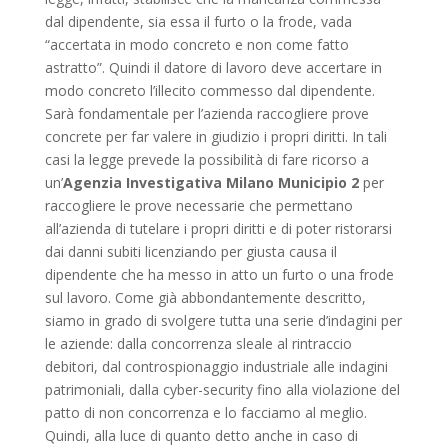
dal dipendente, sia essa il furto o la frode, vada
“accertata in modo concreto e non come fatto
astratto”. Quindi il datore di lavoro deve accertare in
modo concreto l’illecito commesso dal dipendente.
Sarà fondamentale per l’azienda raccogliere prove
concrete per far valere in giudizio i propri diritti. In tali
casi la legge prevede la possibilità di fare ricorso a
un’
Agenzia Investigativa Milano Municipio 2
per
raccogliere le prove necessarie che permettano
all’azienda di tutelare i propri diritti e di poter ristorarsi
dai danni subiti licenziando per giusta causa il
dipendente che ha messo in atto un furto o una frode
sul lavoro. Come già abbondantemente descritto,
siamo in grado di svolgere tutta una serie d’indagini per
le aziende: dalla concorrenza sleale al rintraccio
debitori, dal controspionaggio industriale alle indagini
patrimoniali, dalla cyber-security fino alla violazione del
patto di non concorrenza e lo facciamo al meglio.
Quindi, alla luce di quanto detto anche in caso di