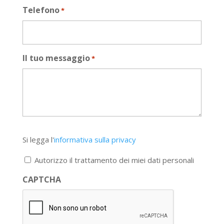
Telefono
*
Il tuo messaggio
*
Si
Si legga l'
informativa sulla privacy
legga
l'informativa
Autorizzo il trattamento dei miei dati personali
sulla
privacy
CAPTCHA
*