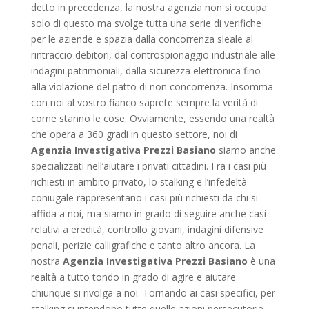
detto in precedenza, la nostra agenzia non si occupa
solo di questo ma svolge tutta una serie di verifiche
per le aziende e spazia dalla concorrenza sleale al
rintraccio debitori, dal controspionaggio industriale alle
indagini patrimoniali, dalla sicurezza elettronica fino
alla violazione del patto di non concorrenza. Insomma
con noi al vostro fianco saprete sempre la verità di
come stanno le cose. Ovviamente, essendo una realtà
che opera a 360 gradi in questo settore, noi di
Agenzia Investigativa Prezzi Basiano
siamo anche
specializzati nell’aiutare i privati cittadini. Fra i casi più
richiesti in ambito privato, lo stalking e l’infedeltà
coniugale rappresentano i casi più richiesti da chi si
affida a noi, ma siamo in grado di seguire anche casi
relativi a eredità, controllo giovani, indagini difensive
penali, perizie calligrafiche e tanto altro ancora. La
nostra
Agenzia Investigativa Prezzi Basiano
è una
realtà a tutto tondo in grado di agire e aiutare
chiunque si rivolga a noi. Tornando ai casi specifici, per
stalking si intendono tutte quelle azioni persecutorie