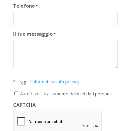
Telefono
*
Il tuo messaggio
*
Si
Si legga l'
informativa sulla privacy
legga
l'informativa
Autorizzo il trattamento dei miei dati personali
sulla
privacy
CAPTCHA
*