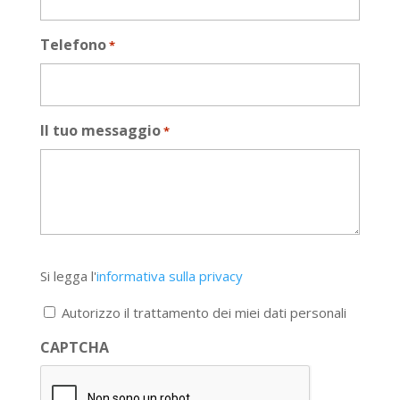
Telefono
*
Il tuo messaggio
*
Si
Si legga l'
informativa sulla privacy
legga
l'informativa
Autorizzo il trattamento dei miei dati personali
sulla
privacy
CAPTCHA
*