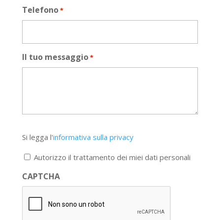
Telefono
*
Il tuo messaggio
*
Si
Si legga l'
informativa sulla privacy
legga
l'informativa
Autorizzo il trattamento dei miei dati personali
sulla
privacy
CAPTCHA
*