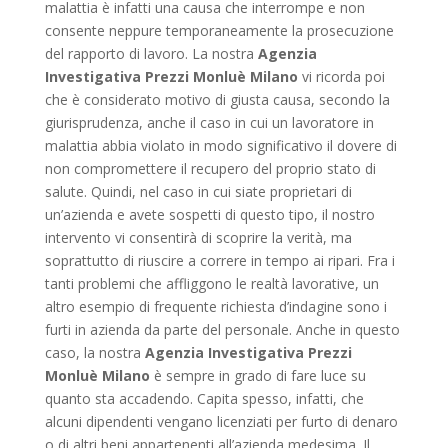
malattia è infatti una causa che interrompe e non
consente neppure temporaneamente la prosecuzione
del rapporto di lavoro. La nostra
Agenzia
Investigativa Prezzi Monluè Milano
vi ricorda poi
che è considerato motivo di giusta causa, secondo la
giurisprudenza, anche il caso in cui un lavoratore in
malattia abbia violato in modo significativo il dovere di
non compromettere il recupero del proprio stato di
salute. Quindi, nel caso in cui siate proprietari di
un’azienda e avete sospetti di questo tipo, il nostro
intervento vi consentirà di scoprire la verità, ma
soprattutto di riuscire a correre in tempo ai ripari. Fra i
tanti problemi che affliggono le realtà lavorative, un
altro esempio di frequente richiesta d’indagine sono i
furti in azienda da parte del personale. Anche in questo
caso, la nostra
Agenzia Investigativa Prezzi
Monluè Milano
è sempre in grado di fare luce su
quanto sta accadendo. Capita spesso, infatti, che
alcuni dipendenti vengano licenziati per furto di denaro
o di altri beni appartenenti all’azienda medesima. Il