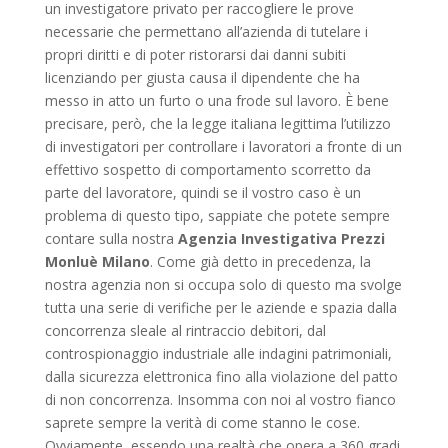
un investigatore privato per raccogliere le prove
necessarie che permettano all’azienda di tutelare i
propri diritti e di poter ristorarsi dai danni subiti
licenziando per giusta causa il dipendente che ha
messo in atto un furto o una frode sul lavoro. È bene
precisare, però, che la legge italiana legittima l’utilizzo
di investigatori per controllare i lavoratori a fronte di un
effettivo sospetto di comportamento scorretto da
parte del lavoratore, quindi se il vostro caso è un
problema di questo tipo, sappiate che potete sempre
contare sulla nostra
Agenzia Investigativa Prezzi
Monluè Milano
. Come già detto in precedenza, la
nostra agenzia non si occupa solo di questo ma svolge
tutta una serie di verifiche per le aziende e spazia dalla
concorrenza sleale al rintraccio debitori, dal
controspionaggio industriale alle indagini patrimoniali,
dalla sicurezza elettronica fino alla violazione del patto
di non concorrenza. Insomma con noi al vostro fianco
saprete sempre la verità di come stanno le cose.
Ovviamente, essendo una realtà che opera a 360 gradi