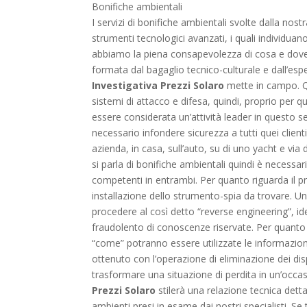
Bonifiche ambientali
I servizi di bonifiche ambientali svolte dalla nost
strumenti tecnologici avanzati, i quali individua
abbiamo la piena consapevolezza di cosa e dove c
formata dal bagaglio tecnico-culturale e dall’e
Investigativa Prezzi Solaro
mette in campo. Qu
sistemi di attacco e difesa, quindi, proprio per 
essere considerata un’attività leader in questo s
necessario infondere sicurezza a tutti quei client
azienda, in casa, sull’auto, su di uno yacht e v
si parla di bonifiche ambientali quindi è necessa
competenti in entrambi. Per quanto riguarda il p
installazione dello strumento-spia da trovare. Un
procedere al così detto “reverse engineering”, id
fraudolento di conoscenze riservate. Per quanto r
“come” potranno essere utilizzate le informazioni
ottenuto con l’operazione di eliminazione dei disp
trasformare una situazione di perdita in un’occasio
Prezzi Solaro
stilerà una relazione tecnica detta
ambienti presi in esame dai nostri specialisti. Se