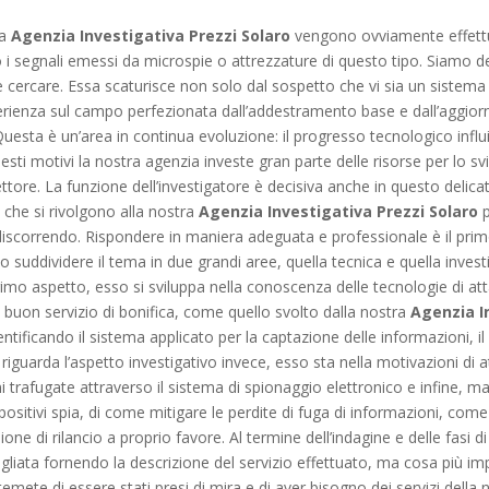
ra
Agenzia Investigativa Prezzi Solaro
vengono ovviamente effettu
no i segnali emessi da microspie o attrezzature di questo tipo. Siamo d
ercare. Essa scaturisce non solo dal sospetto che vi sia un sistema d
sperienza sul campo perfezionata dall’addestramento base e dall’aggio
esta è un’area in continua evoluzione: il progresso tecnologico influi
questi motivi la nostra agenzia investe gran parte delle risorse per lo
ettore. La funzione dell’investigatore è decisiva anche in questo delic
i che si rivolgono alla nostra
Agenzia Investigativa Prezzi Solaro
p
ia discorrendo. Rispondere in maniera adeguata e professionale è il p
rio suddividere il tema in due grandi aree, quella tecnica e quella inv
rimo aspetto, esso si sviluppa nella conoscenza delle tecnologie di at
 buon servizio di bonifica, come quello svolto dalla nostra
Agenzia I
entificando il sistema applicato per la captazione delle informazioni, i
iguarda l’aspetto investigativo invece, esso sta nella motivazioni di a
 trafugate attraverso il sistema di spionaggio elettronico e infine, m
ositivi spia, di come mitigare le perdite di fuga di informazioni, come 
ne di rilancio a proprio favore. Al termine dell’indagine e delle fasi di
gliata fornendo la descrizione del servizio effettuato, ma cosa più imp
 temete di essere stati presi di mira e di aver bisogno dei servizi della