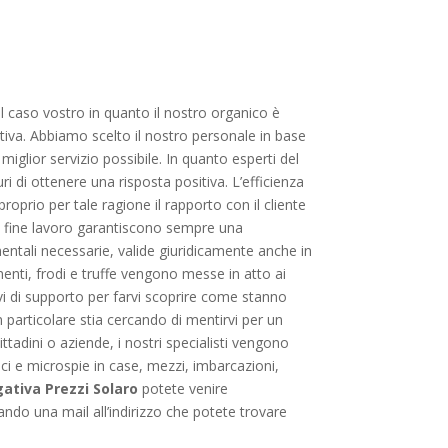
l caso vostro in quanto il nostro organico è
tiva. Abbiamo scelto il nostro personale in base
l miglior servizio possibile. In quanto esperti del
ri di ottenere una risposta positiva. L’efficienza
 proprio per tale ragione il rapporto con il cliente
i a fine lavoro garantiscono sempre una
umentali necessarie, valide giuridicamente anche in
menti, frodi e truffe vengono messe in atto ai
i di supporto per farvi scoprire come stanno
 particolare stia cercando di mentirvi per un
ittadini o aziende, i nostri specialisti vengono
ici e microspie in case, mezzi, imbarcazioni,
ativa Prezzi Solaro
potete venire
ndo una mail all’indirizzo che potete trovare