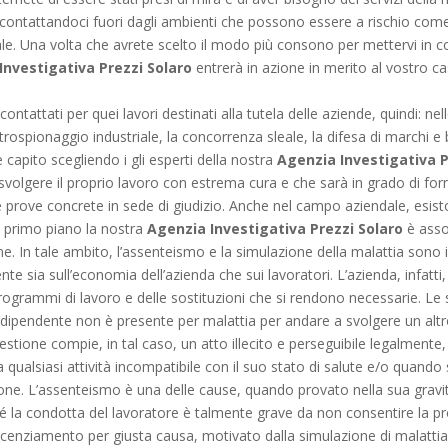
ontattandoci fuori dagli ambienti che possono essere a rischio come la 
ale. Una volta che avrete scelto il modo più consono per mettervi in co
Investigativa Prezzi Solaro
entrerà in azione in merito al vostro ca
ontattati per quei lavori destinati alla tutela delle aziende, quindi: nel
ntrospionaggio industriale, la concorrenza sleale, la difesa di marchi e 
capito scegliendo i gli esperti della nostra
Agenzia Investigativa P
volgere il proprio lavoro con estrema cura e che sarà in grado di forni
 prove concrete in sede di giudizio. Anche nel campo aziendale, esisto
i primo piano la nostra
Agenzia Investigativa Prezzi Solaro
è asso
one. In tale ambito, l’assenteismo e la simulazione della malattia sono
te sia sull’economia dell’azienda che sui lavoratori. L’azienda, infatti
rogrammi di lavoro e delle sostituzioni che si rendono necessarie. Le s
il dipendente non è presente per malattia per andare a svolgere un alt
tione compie, in tal caso, un atto illecito e perseguibile legalmente, 
a qualsiasi attività incompatibile con il suo stato di salute e/o quando
one. L’assenteismo è una delle cause, quando provato nella sua gravi
hé la condotta del lavoratore è talmente grave da non consentire la p
l licenziamento per giusta causa, motivato dalla simulazione di malatt