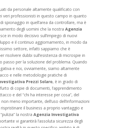
ati da personale altamente qualificato con
ei veri professionisti in questo campo in quanto
i spionaggio in quell’area da controllare, ma è
rnamento degli uomini che la nostra
Agenzia
sce in modo decisivo sull’impiego di nuovi
 sviluppo e il continuo aggiornamento, in modo da
atissimo settore, infatti sappiamo che è
er risolvere dubbi sull’esistenza di microspie in
rimo passo per la soluzione del problema. Quando
estigativa e noi, ovviamente, siamo altamente
tacco e nelle metodologie pratiche di
nvestigativa Prezzi Solaro
, è in grado di
l furto di copie di documenti, l’apprendimento
ttacco e del “chi ha interesse per cosa”, del
a non meno importante, dell’uso dell’informazioni
rispristinare il business a proprio vantaggio e
 “pulizia” la nostra
Agenzia Investigativa
ortante vi garantirà l’assoluta sicurezza degli
 nostra realtà in questo specifico ambito è di