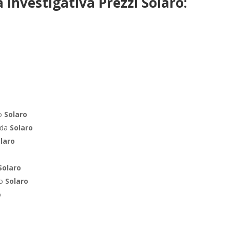
 Investigativa Prezzi Solaro:
ro
Solaro
nda
Solaro
laro
Solaro
co
Solaro
o