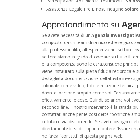
Partecipazioni Ad Udienze Testimoniali
Solar
Assistenza Legale Pre E Post Indagine
Solaro
Approfondimento su
Agen
Se avete necessità di un’
Agenzia Investigativa
composto da un team dinamico ed energico, sempre
alla professionalità, all’esperienza nel settore inv
settore siamo in grado di operare su tutto il terr
e la competenza sono le caratteristiche principal
viene instaurato sulla piena fiducia reciproca e s
dettagliata documentazione dell’attività investiga
tribunale come video, foto e relazione tecnica, p
danni di persone proprio come voi. Fortunatame
effettivamente le cose. Quindi, se anche voi avet
secondo fine, il nostro intervento è la strada più 
contattati anche per le così dette “bonifiche ambi
cellulari e via discorrendo. Se avete bisogno del
direttamente in sede, oppure potete fissare un a
nell’area “contatti” di questa pagina web.