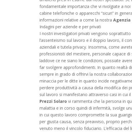
fondamentale importanza che vi rivolgiate a noi c
cabine telefoniche o apparecchi “sicuri” in gener
informazioni relative a come la nostra
Agenzia 
Indagini per aziende e per privati
I nostri investigatori privati vengono soprattutto c
l’assenteismo sul lavoro e il doppio lavoro, il co
aziendali e tutela privacy. Insomma, come avrete 
professionisti del mestiere, personale capace di s
laddove ce ne siano le condizioni, possiate avere
far svolgere approfondimenti. In quanto realtà d
sempre in grado di offrirvi la nostra collaborazi
minaccia per le ditte in quanto incide negativamen
perdere produttività a causa della modifica dei p
sul lavoro si manifestano attraverso casi in cui 
Prezzi Solaro
vi rammenta che la persona in ques
malattia e in corso quindi di infermità, svolge un
in cui questo lavoro compromette la sua guarigi
per giusta causa, senza preavviso, proprio perc
venuto meno il vincolo fiduciario. L’efficacia de