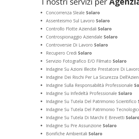
I nostri servizi per
Agenzia
Concorrenza Sleale
Solaro
Assenteismo Sul Lavoro
Solaro
Controllo Flotte Aziendali
Solaro
Controspionaggio Aziendale
Solaro
Controversie Di Lavoro
Solaro
Recupero Credi
Solaro
Servizio Fotografico E/O Filmato
Solaro
Indagine Su Azioni Illecite Prestatore Di Lavo
Indagine Dei Rischi Per La Sicurezza Dell’Azie
Indagine Sulla Responsabilità Professionale
So
Indagine Su Infedeltà Professionale
Solaro
Indagine Su Tutela Del Patrimonio Scientifico
Indagine Su Tutela Del Patrimonio Tecnologi
Indagine Su Tutela Di Marchi E Brevetti
Solar
Indagine Su Pre Assunzione
Solaro
Bonifiche Ambientali
Solaro