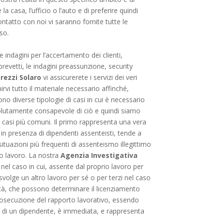
casa, l’ufficio o l’auto e di preferire quindi
ntatto con noi vi saranno fornite tutte le
so.
le indagini per l’accertamento dei clienti,
brevetti, le indagini preassunzione, security
rezzi Solaro
vi assicurerete i servizi dei veri
rvi tutto il materiale necessario affinché,
no diverse tipologie di casi in cui è necessario
lutamente consapevole di ciò e quindi siamo
 i casi più comuni. Il primo rappresenta una vera
, in presenza di dipendenti assenteisti, tende a
ituazioni più frequenti di assenteismo illegittimo
ro lavoro. La nostra
Agenzia Investigativa
nel caso in cui, assente dal proprio lavoro per
 svolge un altro lavoro per sé o per terzi nel caso
tà, che possono determinare il licenziamento
rosecuzione del rapporto lavorativo, essendo
ia di un dipendente, è immediata, e rappresenta