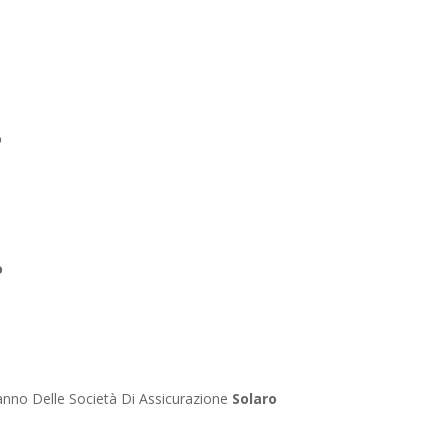
o
o
anno Delle Società Di Assicurazione
Solaro