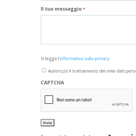
Il tuo messaggio
*
Si
Si legga l'
informativa sulla privacy
legga
l'informativa
Autorizzo il trattamento dei miei dati pers
sulla
privacy
CAPTCHA
*