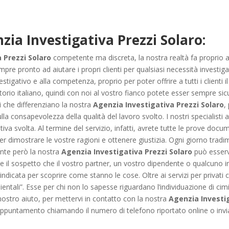
o
zia Investigativa Prezzi Solaro:
 Prezzi Solaro
competente ma discreta, la nostra realtà fa proprio a
 pronto ad aiutare i propri clienti per qualsiasi necessità investiga
estigativo e alla competenza, proprio per poter offrire a tutti i clienti i
itorio italiano, quindi con noi al vostro fianco potete esser sempre sicu
i che differenziano la nostra
Agenzia Investigativa Prezzi Solaro
,
ulla consapevolezza della qualità del lavoro svolto. I nostri specialist
tiva svolta. Al termine del servizio, infatti, avrete tutte le prove doc
er dimostrare le vostre ragioni e ottenere giustizia. Ogni giorno tradi
nte però la nostra
Agenzia Investigativa Prezzi Solaro
può esserv
e il sospetto che il vostro partner, un vostro dipendente o qualcuno in
indicata per scoprire come stanno le cose. Oltre ai servizi per privati c
entali”. Esse per chi non lo sapesse riguardano l’individuazione di cim
 nostro aiuto, per mettervi in contatto con la nostra
Agenzia Investig
ppuntamento chiamando il numero di telefono riportato online o invia