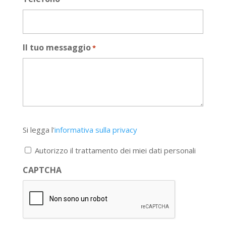
Il tuo messaggio
*
Si
Si legga l'
informativa sulla privacy
legga
l'informativa
Autorizzo il trattamento dei miei dati personali
sulla
privacy
CAPTCHA
*