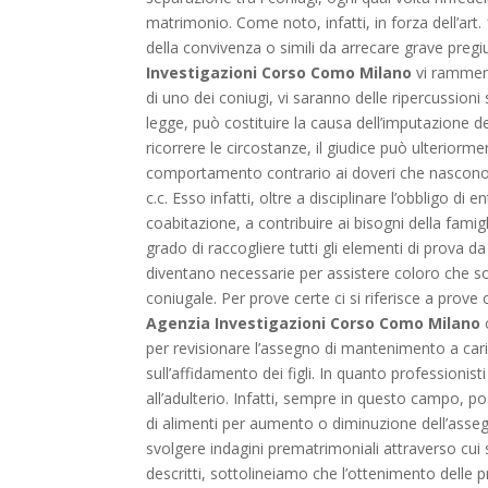
matrimonio. Come noto, infatti, in forza dell’art.
della convivenza o simili da arrecare grave pregiu
Investigazioni Corso Como Milano
vi ramment
di uno dei coniugi, vi saranno delle ripercussion
legge, può costituire la causa dell’imputazione 
ricorrere le circostanze, il giudice può ulteriorm
comportamento contrario ai doveri che nascono da
c.c. Esso infatti, oltre a disciplinare l’obbligo di
coabitazione, a contribuire ai bisogni della famig
grado di raccogliere tutti gli elementi di prova d
diventano necessarie per assistere coloro che son
coniugale. Per prove certe ci si riferisce a prov
Agenzia Investigazioni Corso Como Milano
o
per revisionare l’assegno di mantenimento a caric
sull’affidamento dei figli. In quanto professionis
all’adulterio. Infatti, sempre in questo campo, p
di alimenti per aumento o diminuzione dell’asse
svolgere indagini prematrimoniali attraverso cui 
descritti, sottolineiamo che l’ottenimento delle p