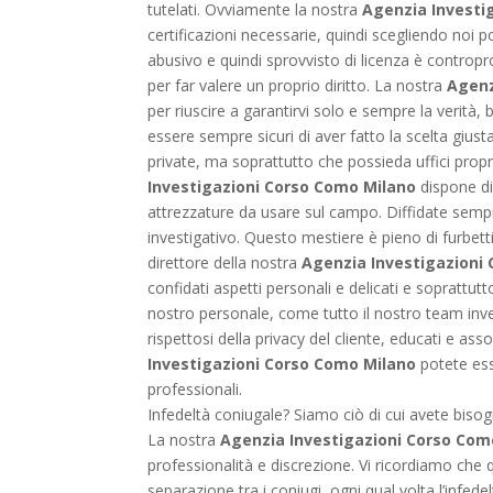
tutelati. Ovviamente la nostra
Agenzia Investi
certificazioni necessarie, quindi scegliendo noi p
abusivo e quindi sprovvisto di licenza è contropro
per far valere un proprio diritto. La nostra
Agenz
per riuscire a garantirvi solo e sempre la verità,
essere sempre sicuri di aver fatto la scelta giust
private, ma soprattutto che possieda uffici propri
Investigazioni Corso Como Milano
dispone di 
attrezzature da usare sul campo. Diffidate sempr
investigativo. Questo mestiere è pieno di furbett
direttore della nostra
Agenzia Investigazioni
confidati aspetti personali e delicati e soprattut
nostro personale, come tutto il nostro team inv
rispettosi della privacy del cliente, educati e a
Investigazioni Corso Como Milano
potete ess
professionali.
Infedeltà coniugale? Siamo ciò di cui avete biso
La nostra
Agenzia Investigazioni Corso Com
professionalità e discrezione. Vi ricordiamo che 
separazione tra i coniugi, ogni qual volta l’infede