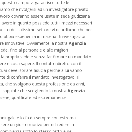
 questo campo vi garantisce tutte le
rdiamo che rivolgersi ad un investigatore privato
l lavoro dovranno essere usate in sede giudiziaria
avere in quanto possiede tutti i mezzi necessari
 questo delicatissimo settore vi ricordiamo che per
so abbia esperienza in materia di investigazioni
ature innovative. Ovviamente la nostra
Agenzia
ede, fino al personale e alle migliori
e la propria sede e senza far firmare un mandato
e e cosa sapere. Il contatto diretto con il
i, vi deve ispirare fiducia perché a lui vanno
te di conferire il mandato investigativo. Il
za, che svolgono questa professione da anni,
ndi sappiate che scegliendo la nostra
Agenzia
 serie, qualificate ed estremamente
tà coniugale e lo fa da sempre con estrema
ssere un giusto motivo per richiedere la
la convivenza sotto lo stesso tetto e del