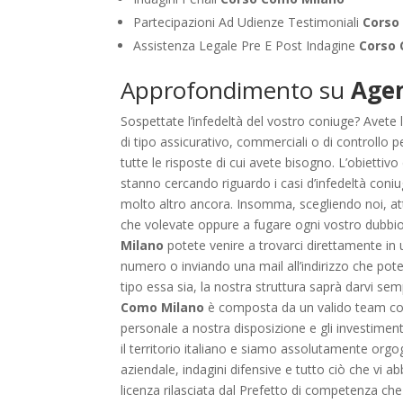
Partecipazioni Ad Udienze Testimoniali
Corso
Assistenza Legale Pre E Post Indagine
Corso
Approfondimento su
Agen
Sospettate l’infedeltà del vostro coniuge? Avete l
di tipo assicurativo, commerciali o di controllo 
tutte le risposte di cui avete bisogno. L’obiettivo
stanno cercando riguardo i casi d’infedeltà coniu
molto altro ancora. Insomma, scegliendo noi, att
che volevate oppure a fugare ogni vostro dubbio 
Milano
potete venire a trovarci direttamente in 
numero o inviando una mail all’indirizzo che potet
tipo essa sia, la nostra struttura saprà darvi sem
Como Milano
è composta da un valido team con c
personale a nostra disposizione e gli investimenti 
il territorio italiano e siamo assolutamente orgogl
aziendale, indagini difensive e tutto ciò che vi 
licenza rilasciata dal Prefetto di competenza che 