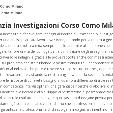
 Como Milano
 Como Milano
zia Investigazioni Corso Como Mil
a necessità di far svolgere indagini all’interno di un’azienda o investig
per una qualsiasi attività lavorativa? Bene, optando per la nostra
Agenz
 della nostra struttura è da sempre quello di fornire alle persone che si
gale, tenore di vita del coniuge per la diminuzione degli assegni famil
raverso le indagini e grazie alle prove raccolte anche con mezzi alta
sul problema che sta turbando la vostra tranquillità. Per contattare 
ufficio all’indirizzo che potete trovare sul nostro sito internet, oppu
e trovar sempre visitando la nostra pagina web nella sezione “contatti”
pre le risposte di cui avete bisogno in quanto a differenza di altre real
ompetenze interdisciplinari, che garantisce ricerche di alto livello 
dedicati alla ricerca e allo sviluppo ci permettono di posizionarci tra l
iosi di tale risultato. Per svolgere qualsiasi tipo d’indagine privata pe
abbiamo già sopra elencato, vi ricordiamo che il professionista da voi 
garantisce la professionalità di chi svolge le indagini, altrimenti non 