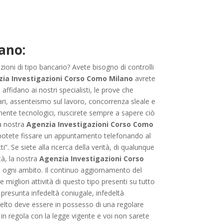
ano:
azioni di tipo bancario? Avete bisogno di controlli
ia Investigazioni Corso Como Milano
avrete
 affidano ai nostri specialisti, le prove che
iari, assenteismo sul lavoro, concorrenza sleale e
mente tecnologici, riuscirete sempre a sapere ciò
la nostra
Agenzia Investigazioni Corso Como
re potete fissare un appuntamento telefonando al
. Se siete alla ricerca della verità, di qualunque
tà, la nostra
Agenzia Investigazioni Corso
in ogni ambito. Il continuo aggiornamento del
e migliori attività di questo tipo presenti su tutto
r presunta infedeltà coniugale, infedeltà
scelto deve essere in possesso di una regolare
è in regola con la legge vigente e voi non sarete