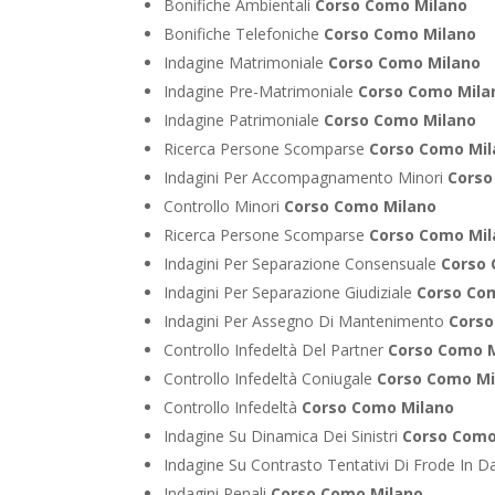
Bonifiche Ambientali
Corso Como Milano
Bonifiche Telefoniche
Corso Como Milano
Indagine Matrimoniale
Corso Como Milano
Indagine Pre-Matrimoniale
Corso Como Mila
Indagine Patrimoniale
Corso Como Milano
Ricerca Persone Scomparse
Corso Como Mi
Indagini Per Accompagnamento Minori
Corso
Controllo Minori
Corso Como Milano
Ricerca Persone Scomparse
Corso Como Mi
Indagini Per Separazione Consensuale
Corso
Indagini Per Separazione Giudiziale
Corso Co
Indagini Per Assegno Di Mantenimento
Corso
Controllo Infedeltà Del Partner
Corso Como 
Controllo Infedeltà Coniugale
Corso Como Mi
Controllo Infedeltà
Corso Como Milano
Indagine Su Dinamica Dei Sinistri
Corso Como
Indagine Su Contrasto Tentativi Di Frode In D
Indagini Penali
Corso Como Milano