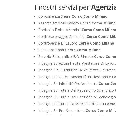
I nostri servizi per
Agenzia
Concorrenza Sleale
Corso Como Milano
Assenteismo Sul Lavoro
Corso Como Milano
Controllo Flotte Aziendali
Corso Como Milan
Controspionaggio Aziendale
Corso Como Mi
Controversie Di Lavoro
Corso Como Milano
Recupero Credi
Corso Como Milano
Servizio Fotografico E/O Filmato
Corso Como
Indagine Su Azioni Illecite Prestatore Di Lavo
Indagine Dei Rischi Per La Sicurezza Dell’Azie
Indagine Sulla Responsabilità Professionale
C
Indagine Su Infedeltà Professionale
Corso Co
Indagine Su Tutela Del Patrimonio Scientifico
Indagine Su Tutela Del Patrimonio Tecnologi
Indagine Su Tutela Di Marchi E Brevetti
Corso
Indagine Su Pre Assunzione
Corso Como Mil