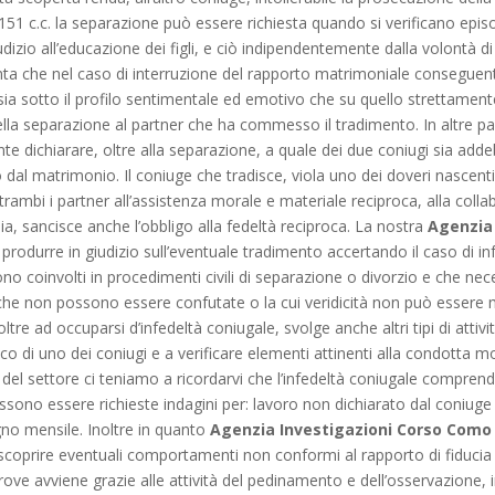
 151 c.c. la separazione può essere richiesta quando si verificano episo
dizio all’educazione dei figli, e ciò indipendentemente dalla volontà d
a che nel caso di interruzione del rapporto matrimoniale conseguente 
i sia sotto il profilo sentimentale ed emotivo che su quello strettame
della separazione al partner che ha commesso il tradimento. In altre p
ente dichiarare, oltre alla separazione, a quale dei due coniugi sia adde
l matrimonio. Il coniuge che tradisce, viola uno dei doveri nascenti 
 entrambi i partner all’assistenza morale e materiale reciproca, alla colla
lia, sancisce anche l’obbligo alla fedeltà reciproca. La nostra
Agenzia
a produrre in giudizio sull’eventuale tradimento accertando il caso di i
o coinvolti in procedimenti civili di separazione o divorzio e che nece
e che non possono essere confutate o la cui veridicità non può essere 
ltre ad occuparsi d’infedeltà coniugale, svolge anche altri tipi di attività
o di uno dei coniugi e a verificare elementi attinenti alla condotta mo
ti del settore ci teniamo a ricordarvi che l’infedeltà coniugale compre
ossono essere richieste indagini per: lavoro non dichiarato dal coniuge
gno mensile. Inoltre in quanto
Agenzia Investigazioni Corso Como
scoprire eventuali comportamenti non conformi al rapporto di fiducia tra
rove avviene grazie alle attività del pedinamento e dell’osservazione, i