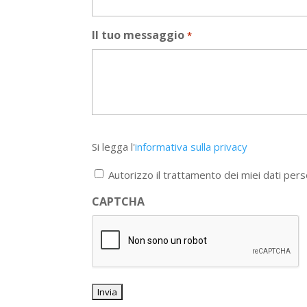
Il tuo messaggio
*
Si
Si legga l'
informativa sulla privacy
legga
l'informativa
Autorizzo il trattamento dei miei dati pers
sulla
privacy
CAPTCHA
*