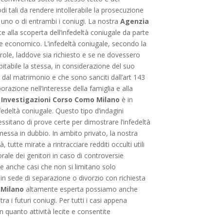
di tali da rendere intollerabile la prosecuzione
i uno o di entrambi i coniugi. La nostra
Agenzia
alla scoperta dell’infedeltà coniugale da parte
nte economico. L’infedeltà coniugale, secondo la
arole, laddove sia richiesto e se ne dovessero
bitabile la stessa, in considerazione del suo
dal matrimonio e che sono sanciti dall’art 143
borazione nell’interesse della famiglia e alla
 Investigazioni Corso Como Milano
è in
nfedeltà coniugale. Questo tipo d’indagini
ssitano di prove certe per dimostrare l’infedeltà
messa in dubbio. In ambito privato, la nostra
, tutte mirate a rintracciare redditi occulti utili
rale dei genitori in caso di controversie
nde anche casi che non si limitano solo
 in sede di separazione o divorzio con richiesta
 Milano
altamente esperta possiamo anche
 i futuri coniugi. Per tutti i casi appena
n quanto attività lecite e consentite