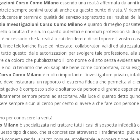
gazioni Corso Como Milano
essendo una realtà affermata da anni in
otrete sempre sentirvi tutelati anche da questo punto di vista. Vi rico
ducente in termini di qualità del servizio soprattutto se i risultati de
ia Investigazioni Corso Como Milano
è quanto di meglio possiate 
 bella o brutta che sia. In quanto autentici e rinomati professionisti di
a è necessario che la realtà a cui deciderete di sottoporre il vostro ca
, linee telefoniche fisse ed intestate, collaboratori validi ed attrezz
tutto questo: dalle autorizzazioni per svolgere tale professione, alla s
e da coloro che pubblicizzano il loro nome o il sito senza evidenziar
i e noi ci teniamo che voi sappiate bene come comportarvi, cosa esiger
 Corso Como Milano
è molto importante: l’investigatore privato, infatt
to, deve instaurarsi un rapporto di estrema fiducia che permetta al clien
estigativo è composto solo e soltanto da persone di grande esperien
ssolutamente sempre pronti ad ascoltarvi. Alla luce di quanto detto qui
ere sempre sicuri al cento per cento di avere a che fare con persone
gno per conoscere la verità
o Milano
è specializzata nel trattare tutti i casi di sospetta infedel
questo tipo di caso, che si concretizza attraverso il tradimento, può e
ltà scoperta renda, all’altro coniuge, intollerabile la prosecuzione del