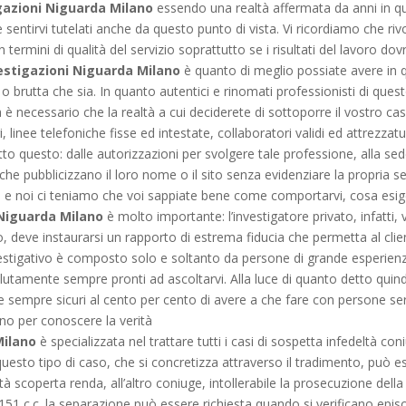
gazioni Niguarda Milano
essendo una realtà affermata da anni in que
sentirvi tutelati anche da questo punto di vista. Vi ricordiamo che riv
 termini di qualità del servizio soprattutto se i risultati del lavoro do
estigazioni Niguarda Milano
è quanto di meglio possiate avere in q
la o brutta che sia. In quanto autentici e rinomati professionisti di que
a è necessario che la realtà a cui deciderete di sottoporre il vostro ca
, linee telefoniche fisse ed intestate, collaboratori validi ed attrezz
to questo: dalle autorizzazioni per svolgere tale professione, alla sede
he pubblicizzano il loro nome o il sito senza evidenziare la propria 
i e noi ci teniamo che voi sappiate bene come comportarvi, cosa esiger
 Niguarda Milano
è molto importante: l’investigatore privato, infatti, 
to, deve instaurarsi un rapporto di estrema fiducia che permetta al clien
estigativo è composto solo e soltanto da persone di grande esperien
ssolutamente sempre pronti ad ascoltarvi. Alla luce di quanto detto qui
 sempre sicuri al cento per cento di avere a che fare con persone ser
gno per conoscere la verità
Milano
è specializzata nel trattare tutti i casi di sospetta infedeltà 
questo tipo di caso, che si concretizza attraverso il tradimento, può e
ltà scoperta renda, all’altro coniuge, intollerabile la prosecuzione del
 151 c.c. la separazione può essere richiesta quando si verificano episo