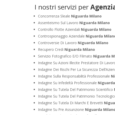
I nostri servizi per
Agenzia
Concorrenza Sleale
Niguarda Milano
Assenteismo Sul Lavoro
Niguarda Milano
Controllo Flotte Aziendali
Niguarda Milano
Controspionaggio Aziendale
Niguarda Milan
Controversie Di Lavoro
Niguarda Milano
Recupero Credi
Niguarda Milano
Servizio Fotografico E/O Filmato
Niguarda M
Indagine Su Azioni Illecite Prestatore Di Lavo
Indagine Dei Rischi Per La Sicurezza Dell’Azie
Indagine Sulla Responsabilità Professionale
N
Indagine Su Infedeltà Professionale
Niguarda
Indagine Su Tutela Del Patrimonio Scientifico
Indagine Su Tutela Del Patrimonio Tecnologi
Indagine Su Tutela Di Marchi E Brevetti
Nigua
Indagine Su Pre Assunzione
Niguarda Milan