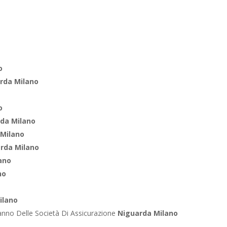
o
rda Milano
o
da Milano
 Milano
rda Milano
ano
no
ilano
anno Delle Società Di Assicurazione
Niguarda Milano