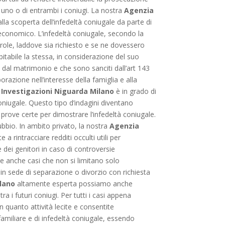
i uno o di entrambi i coniugi. La nostra
Agenzia
a scoperta dell’infedeltà coniugale da parte di
 economico. L’infedeltà coniugale, secondo la
arole, laddove sia richiesto e se ne dovessero
bitabile la stessa, in considerazione del suo
dal matrimonio e che sono sanciti dall’art 143
borazione nell’interesse della famiglia e alla
 Investigazioni Niguarda Milano
è in grado di
coniugale. Questo tipo d’indagini diventano
 prove certe per dimostrare l’infedeltà coniugale.
ubbio. In ambito privato, la nostra
Agenzia
 a rintracciare redditi occulti utili per
 dei genitori in caso di controversie
nde anche casi che non si limitano solo
 in sede di separazione o divorzio con richiesta
ilano
altamente esperta possiamo anche
 i futuri coniugi. Per tutti i casi appena
n quanto attività lecite e consentite
 familiare e di infedeltà coniugale, essendo