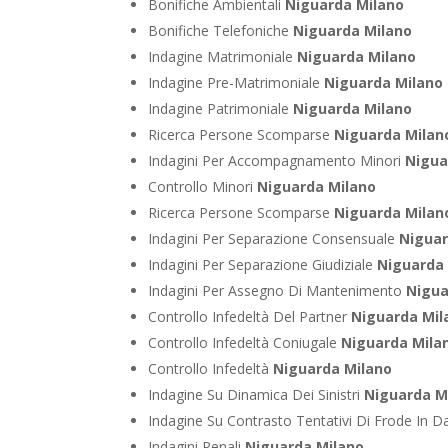
Bonifiche Ambientali
Niguarda Milano
Bonifiche Telefoniche
Niguarda Milano
Indagine Matrimoniale
Niguarda Milano
Indagine Pre-Matrimoniale
Niguarda Milano
Indagine Patrimoniale
Niguarda Milano
Ricerca Persone Scomparse
Niguarda Milan
Indagini Per Accompagnamento Minori
Nigua
Controllo Minori
Niguarda Milano
Ricerca Persone Scomparse
Niguarda Milan
Indagini Per Separazione Consensuale
Niguar
Indagini Per Separazione Giudiziale
Niguarda
Indagini Per Assegno Di Mantenimento
Nigua
Controllo Infedeltà Del Partner
Niguarda Mil
Controllo Infedeltà Coniugale
Niguarda Mila
Controllo Infedeltà
Niguarda Milano
Indagine Su Dinamica Dei Sinistri
Niguarda M
Indagine Su Contrasto Tentativi Di Frode In D
Indagini Penali
Niguarda Milano