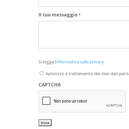
Il tuo messaggio
*
Si
Si legga l'
informativa sulla privacy
legga
l'informativa
Autorizzo il trattamento dei miei dati pers
sulla
privacy
CAPTCHA
*