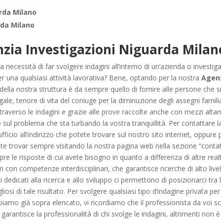
rda Milano
da Milano
zia Investigazioni Niguarda Milan
a necessità di far svolgere indagini all’interno di un’azienda o investig
per una qualsiasi attività lavorativa? Bene, optando per la nostra
Agenz
 della nostra struttura è da sempre quello di fornire alle persone che si
gale, tenore di vita del coniuge per la diminuzione degli assegni famil
raverso le indagini e grazie alle prove raccolte anche con mezzi alta
sul problema che sta turbando la vostra tranquillità. Per contattare 
ufficio all’indirizzo che potete trovare sul nostro sito internet, oppu
e trovar sempre visitando la nostra pagina web nella sezione “contatti”
pre le risposte di cui avete bisogno in quanto a differenza di altre real
on competenze interdisciplinari, che garantisce ricerche di alto live
dedicati alla ricerca e allo sviluppo ci permettono di posizionarci tra l
iosi di tale risultato. Per svolgere qualsiasi tipo d’indagine privata pe
abbiamo già sopra elencato, vi ricordiamo che il professionista da voi 
garantisce la professionalità di chi svolge le indagini, altrimenti non 