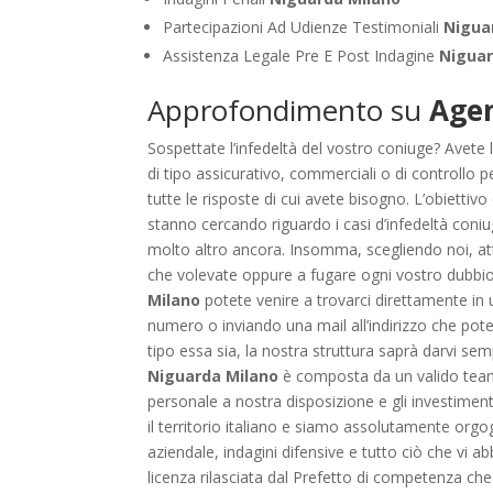
Partecipazioni Ad Udienze Testimoniali
Nigua
Assistenza Legale Pre E Post Indagine
Niguar
Approfondimento su
Agen
Sospettate l’infedeltà del vostro coniuge? Avete l
di tipo assicurativo, commerciali o di controllo 
tutte le risposte di cui avete bisogno. L’obiettivo
stanno cercando riguardo i casi d’infedeltà coniu
molto altro ancora. Insomma, scegliendo noi, att
che volevate oppure a fugare ogni vostro dubbio 
Milano
potete venire a trovarci direttamente in 
numero o inviando una mail all’indirizzo che potet
tipo essa sia, la nostra struttura saprà darvi sem
Niguarda Milano
è composta da un valido team c
personale a nostra disposizione e gli investimenti 
il territorio italiano e siamo assolutamente orgogl
aziendale, indagini difensive e tutto ciò che vi 
licenza rilasciata dal Prefetto di competenza che 