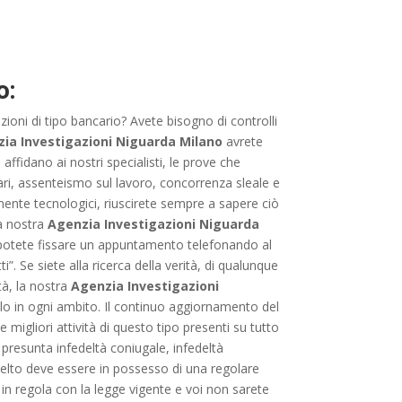
o:
azioni di tipo bancario? Avete bisogno di controlli
ia Investigazioni Niguarda Milano
avrete
 affidano ai nostri specialisti, le prove che
iari, assenteismo sul lavoro, concorrenza sleale e
mente tecnologici, riuscirete sempre a sapere ciò
la nostra
Agenzia Investigazioni Niguarda
re potete fissare un appuntamento telefonando al
. Se siete alla ricerca della verità, di qualunque
tà, la nostra
Agenzia Investigazioni
llo in ogni ambito. Il continuo aggiornamento del
e migliori attività di questo tipo presenti su tutto
r presunta infedeltà coniugale, infedeltà
scelto deve essere in possesso di una regolare
è in regola con la legge vigente e voi non sarete