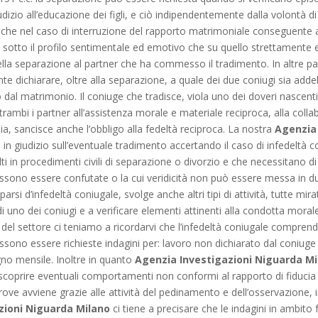
dizio all’educazione dei figli, e ciò indipendentemente dalla volontà d
he nel caso di interruzione del rapporto matrimoniale conseguente all
ia sotto il profilo sentimentale ed emotivo che su quello strettamente
della separazione al partner che ha commesso il tradimento. In altre p
ente dichiarare, oltre alla separazione, a quale dei due coniugi sia adde
l matrimonio. Il coniuge che tradisce, viola uno dei doveri nascenti 
 entrambi i partner all’assistenza morale e materiale reciproca, alla colla
lia, sancisce anche l’obbligo alla fedeltà reciproca. La nostra
Agenzia
e in giudizio sull’eventuale tradimento accertando il caso di infedeltà 
i in procedimenti civili di separazione o divorzio e che necessitano di
possono essere confutate o la cui veridicità non può essere messa in d
rsi d’infedeltà coniugale, svolge anche altri tipi di attività, tutte mirate
 uno dei coniugi e a verificare elementi attinenti alla condotta morale
ti del settore ci teniamo a ricordarvi che l’infedeltà coniugale compre
ossono essere richieste indagini per: lavoro non dichiarato dal coniuge
gno mensile. Inoltre in quanto
Agenzia Investigazioni Niguarda M
scoprire eventuali comportamenti non conformi al rapporto di fiducia tra
rove avviene grazie alle attività del pedinamento e dell’osservazione, i
zioni Niguarda Milano
ci tiene a precisare che le indagini in ambito