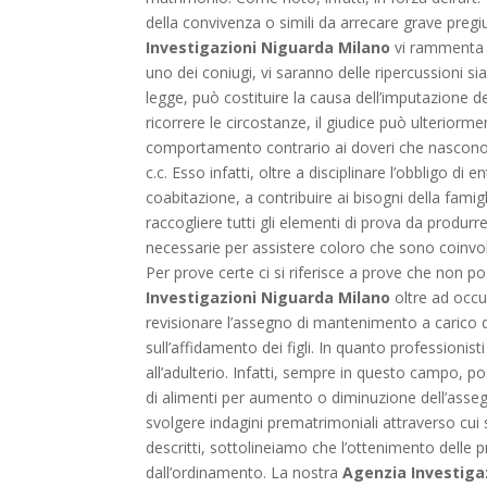
della convivenza o simili da arrecare grave pregiu
Investigazioni Niguarda Milano
vi rammenta c
uno dei coniugi, vi saranno delle ripercussioni s
legge, può costituire la causa dell’imputazione 
ricorrere le circostanze, il giudice può ulteriorm
comportamento contrario ai doveri che nascono da
c.c. Esso infatti, oltre a disciplinare l’obbligo di
coabitazione, a contribuire ai bisogni della famig
raccogliere tutti gli elementi di prova da produrr
necessarie per assistere coloro che sono coinvolt
Per prove certe ci si riferisce a prove che non 
Investigazioni Niguarda Milano
oltre ad occupa
revisionare l’assegno di mantenimento a carico di
sull’affidamento dei figli. In quanto professionis
all’adulterio. Infatti, sempre in questo campo, p
di alimenti per aumento o diminuzione dell’asse
svolgere indagini prematrimoniali attraverso cui 
descritti, sottolineiamo che l’ottenimento delle p
dall’ordinamento. La nostra
Agenzia Investiga