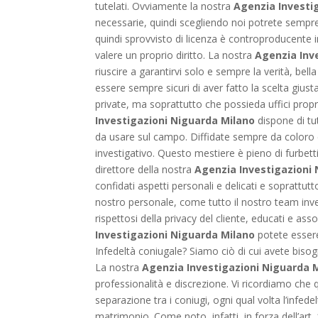
tutelati. Ovviamente la nostra
Agenzia Investi
necessarie, quindi scegliendo noi potrete sempre 
quindi sprovvisto di licenza è controproducente in
valere un proprio diritto. La nostra
Agenzia Inv
riuscire a garantirvi solo e sempre la verità, bel
essere sempre sicuri di aver fatto la scelta giust
private, ma soprattutto che possieda uffici propri
Investigazioni Niguarda Milano
dispone di tut
da usare sul campo. Diffidate sempre da coloro c
investigativo. Questo mestiere è pieno di furbett
direttore della nostra
Agenzia Investigazioni
confidati aspetti personali e delicati e soprattut
nostro personale, come tutto il nostro team inv
rispettosi della privacy del cliente, educati e a
Investigazioni Niguarda Milano
potete essere
Infedeltà coniugale? Siamo ciò di cui avete biso
La nostra
Agenzia Investigazioni Niguarda 
professionalità e discrezione. Vi ricordiamo che 
separazione tra i coniugi, ogni qual volta l’infede
matrimonio. Come noto, infatti, in forza dell’art.