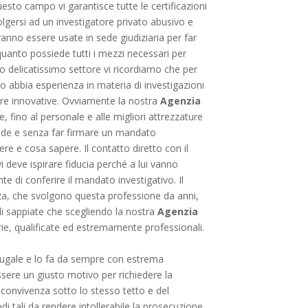
sto campo vi garantisce tutte le certificazioni
olgersi ad un investigatore privato abusivo e
vranno essere usate in sede giudiziaria per far
uanto possiede tutti i mezzi necessari per
sto delicatissimo settore vi ricordiamo che per
so abbia esperienza in materia di investigazioni
ature innovative. Ovviamente la nostra
Agenzia
, fino al personale e alle migliori attrezzature
sede e senza far firmare un mandato
e e cosa sapere. Il contatto diretto con il
vi deve ispirare fiducia perché a lui vanno
te di conferire il mandato investigativo. Il
za, che svolgono questa professione da anni,
ndi sappiate che scegliendo la nostra
Agenzia
ie, qualificate ed estremamente professionali.
coniugale e lo fa da sempre con estrema
ssere un giusto motivo per richiedere la
la convivenza sotto lo stesso tetto e del
di tali da rendere intollerabile la prosecuzione