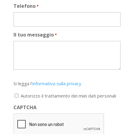
Telefono
*
Il tuo messaggio
*
Si
Si legga l'
informativa sulla privacy
legga
l'informativa
Autorizzo il trattamento dei miei dati personali
sulla
privacy
CAPTCHA
*