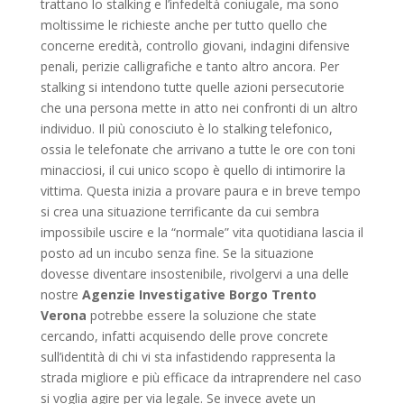
trattano lo stalking e l’infedeltà coniugale, ma sono
moltissime le richieste anche per tutto quello che
concerne eredità, controllo giovani, indagini difensive
penali, perizie calligrafiche e tanto altro ancora. Per
stalking si intendono tutte quelle azioni persecutorie
che una persona mette in atto nei confronti di un altro
individuo. Il più conosciuto è lo stalking telefonico,
ossia le telefonate che arrivano a tutte le ore con toni
minacciosi, il cui unico scopo è quello di intimorire la
vittima. Questa inizia a provare paura e in breve tempo
si crea una situazione terrificante da cui sembra
impossibile uscire e la “normale” vita quotidiana lascia il
posto ad un incubo senza fine. Se la situazione
dovesse diventare insostenibile, rivolgervi a una delle
nostre
Agenzie Investigative Borgo Trento
Verona
potrebbe essere la soluzione che state
cercando, infatti acquisendo delle prove concrete
sull’identità di chi vi sta infastidendo rappresenta la
strada migliore e più efficace da intraprendere nel caso
si voglia agire per via legale. Se invece avete un