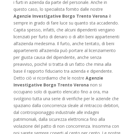
i furti in azienda da parte del personale. Anche in
questo caso, lo specialista fornito dalle nostre
Agenzie Investigative Borgo Trento Verona
è
sempre in grado di fare luce su quanto sta accadendo.
Capita spesso, infatti, che alcuni dipendenti vengano
licenziati per furto di denaro o di altri beni appartenenti
all’azienda medesima. Il furto, anche tentato, di beni
appartenenti all’azienda può portare al licenziamento
per giusta causa del dipendente, anche senza
preavviso, poiché si tratta di un fatto che mina alla
base il rapporto fiduciario tra azienda e dipendente.
Detto ciò vi ricordiamo che le nostre
Agenzie
Investigative Borgo Trento Verona
non si
occupano solo di quanto elencato fino a ora, ma
svolgono tutta una serie di verifiche per le aziende che
spaziano dalla concorrenza sleale al rintraccio debitori,
dal controspionaggio industriale alle indagini
patrimoniali, dalla sicurezza elettronica fino alla
violazione del patto di non concorrenza. Insomma con
noi sarete sempre coperti al cento per cento. Le nostre