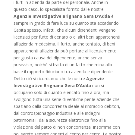
i furti in azienda da parte del personale. Anche in
questo caso, lo specialista fornito dalle nostre
Agenzie Investigative Brignano Gera D’Adda
è
sempre in grado di fare luce su quanto sta accadendo.
Capita spesso, infatti, che alcuni dipendenti vengano
licenziati per furto di denaro o di altri beni appartenenti
all’azienda medesima. Il furto, anche tentato, di beni
appartenenti all’azienda può portare al licenziamento
per giusta causa del dipendente, anche senza
preavviso, poiché si tratta di un fatto che mina alla
base il rapporto fiduciario tra azienda e dipendente.
Detto ciò vi ricordiamo che le nostre
Agenzie
Investigative Brignano Gera D’Adda
non si
occupano solo di quanto elencato fino a ora, ma
svolgono tutta una serie di verifiche per le aziende che
spaziano dalla concorrenza sleale al rintraccio debitori,
dal controspionaggio industriale alle indagini
patrimoniali, dalla sicurezza elettronica fino alla
violazione del patto di non concorrenza. Insomma con
noi sarete sempre coperti al cento per cento. Le nostre