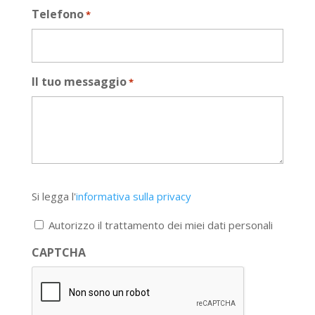
Telefono
*
Il tuo messaggio
*
Si
Si legga l'
informativa sulla privacy
legga
l'informativa
Autorizzo il trattamento dei miei dati personali
sulla
privacy
CAPTCHA
*