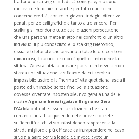
trattano lo stalking e l’infedeltà coniugale, ma sono
moltissime le richieste anche per tutto quello che
concerne eredità, controllo giovani, indagini difensive
penali, perizie calligrafiche e tanto altro ancora. Per
stalking si intendono tutte quelle azioni persecutorie
che una persona mette in atto nei confronti di un altro
individuo. Il più conosciuto è lo stalking telefonico,
ossia le telefonate che arrivano a tutte le ore con toni
minacciosi, il cui unico scopo è quello di intimorire la
vittima. Questa inizia a provare paura e in breve tempo
si crea una situazione terrificante da cui sembra
impossibile uscire e la “normale” vita quotidiana lascia il
posto ad un incubo senza fine. Se la situazione
dovesse diventare insostenibile, rivolgervi a una delle
nostre
Agenzie Investigative Brignano Gera
D’Adda
potrebbe essere la soluzione che state
cercando, infatti acquisendo delle prove concrete
sull’identità di chi vi sta infastidendo rappresenta la
strada migliore e più efficace da intraprendere nel caso
si voglia agire per via legale. Se invece avete un