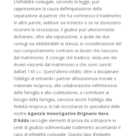
L’infedeltà coniugale, secondo la legge, può
rappresentare la causa dell’imputazione della
separazione al partner che ha commesso il tradimento.
In altre parole, laddove sia richiesto e se ne dovessero
ricorrere le circostanze, il giudice può ulteriormente
dichiarare, oltre alla separazione, a quale dei due
coniugi sia addebitabile la stessa, in considerazione del
suo comportamento contrario ai doveri che nascono
dal matrimonio. Il coniuge che tradisce, viola uno dei
doveri nascenti dal matrimonio e che sono sanciti
dall’art 143 c.c. Quest’ultimo infatti, oltre a disciplinare
l’obbligo di entrambi i partner all’assistenza morale e
materiale reciproca, alla collaborazione nell’interesse
della famiglia e alla coabitazione, a contribuire ai
bisogni della famiglia, sancisce anche l’obbligo alla
fedeltà reciproca. In tali circostanze lo specialista delle
nostre
Agenzie Investigative Brignano Gera
D’Adda
raccoglie elementi di prova da sottoporre in
sede di giudizio sull’eventuale tradimento accertando il
caso di infedeltà coniugale. Questo tipo d’indagini