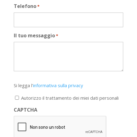
Telefono
*
Il tuo messaggio
*
Si
Si legga l'
informativa sulla privacy
legga
l'informativa
Autorizzo il trattamento dei miei dati personali
sulla
privacy
CAPTCHA
*