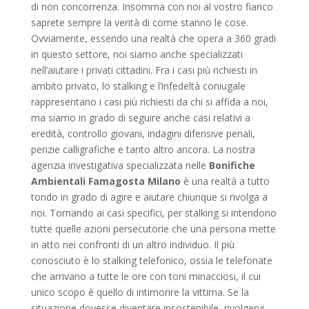
di non concorrenza. Insomma con noi al vostro fianco
saprete sempre la verità di come stanno le cose.
Ovviamente, essendo una realtà che opera a 360 gradi
in questo settore, noi siamo anche specializzati
nell’aiutare i privati cittadini. Fra i casi più richiesti in
ambito privato, lo stalking e l’infedeltà coniugale
rappresentano i casi più richiesti da chi si affida a noi,
ma siamo in grado di seguire anche casi relativi a
eredità, controllo giovani, indagini difensive penali,
perizie calligrafiche e tanto altro ancora. La nostra
agenzia investigativa specializzata nelle
Bonifiche
Ambientali Famagosta Milano
è una realtà a tutto
tondo in grado di agire e aiutare chiunque si rivolga a
noi. Tornando ai casi specifici, per stalking si intendono
tutte quelle azioni persecutorie che una persona mette
in atto nei confronti di un altro individuo. Il più
conosciuto è lo stalking telefonico, ossia le telefonate
che arrivano a tutte le ore con toni minacciosi, il cui
unico scopo è quello di intimorire la vittima. Se la
situazione dovesse diventare insostenibile, rivolgervi