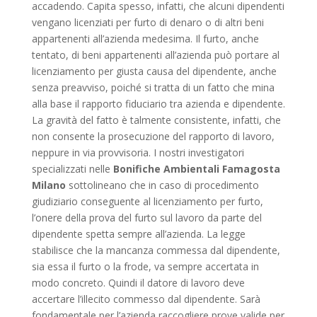
accadendo. Capita spesso, infatti, che alcuni dipendenti
vengano licenziati per furto di denaro o di altri beni
appartenenti all’azienda medesima. Il furto, anche
tentato, di beni appartenenti all’azienda può portare al
licenziamento per giusta causa del dipendente, anche
senza preavviso, poiché si tratta di un fatto che mina
alla base il rapporto fiduciario tra azienda e dipendente.
La gravità del fatto è talmente consistente, infatti, che
non consente la prosecuzione del rapporto di lavoro,
neppure in via provvisoria. I nostri investigatori
specializzati nelle
Bonifiche Ambientali Famagosta
Milano
sottolineano che in caso di procedimento
giudiziario conseguente al licenziamento per furto,
l’onere della prova del furto sul lavoro da parte del
dipendente spetta sempre all’azienda. La legge
stabilisce che la mancanza commessa dal dipendente,
sia essa il furto o la frode, va sempre accertata in
modo concreto. Quindi il datore di lavoro deve
accertare l’illecito commesso dal dipendente. Sarà
fondamentale per l’azienda raccogliere prove valide per