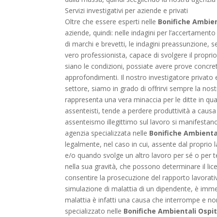
Servizi investigativi per aziende e privati
Oltre che essere esperti nelle
Bonifiche Ambien
aziende, quindi: nelle indagini per l’accertamento 
di marchi e brevetti, le indagini preassunzione, s
vero professionista, capace di svolgere il propri
siano le condizioni, possiate avere prove concret
approfondimenti. Il nostro investigatore privato
settore, siamo in grado di offrirvi sempre la nost
rappresenta una vera minaccia per le ditte in quan
assenteisti, tende a perdere produttività a causa
assenteismo illegittimo sul lavoro si manifestano
agenzia specializzata nelle
Bonifiche Ambienta
legalmente, nel caso in cui, assente dal proprio l
e/o quando svolge un altro lavoro per sé o per 
nella sua gravità, che possono determinare il li
consentire la prosecuzione del rapporto lavorativ
simulazione di malattia di un dipendente, è imme
malattia è infatti una causa che interrompe e n
specializzato nelle
Bonifiche Ambientali Ospi