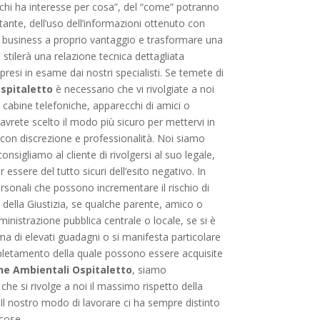
 “chi ha interesse per cosa”, del “come” potranno
tante, dell’uso dell’informazioni ottenuto con
e il business a proprio vantaggio e trasformare una
ia stilerà una relazione tecnica dettagliata
presi in esame dai nostri specialisti. Se temete di
Ospitaletto
è necessario che vi rivolgiate a noi
i cabine telefoniche, apparecchi di amici o
 avrete scelto il modo più sicuro per mettervi in
 con discrezione e professionalità. Noi siamo
onsigliamo al cliente di rivolgersi al suo legale,
ssere del tutto sicuri dell’esito negativo. In
ersonali che possono incrementare il rischio di
 della Giustizia, se qualche parente, amico o
mministrazione pubblica centrale o locale, se si è
fama di elevati guadagni o si manifesta particolare
espletamento della quale possono essere acquisite
he Ambientali Ospitaletto
, siamo
he si rivolge a noi il massimo rispetto della
 Il nostro modo di lavorare ci ha sempre distinto
 cose.