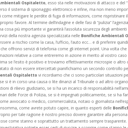
Ambientali Ospitaletto
, esso sta nelle motivazioni di attacco e del
verso il sistema di spionaggio elettronico e infine, ma non meno impor
 di come mitigare le perdite di fuga di informazioni, come rispristinar
proprio favore. Al termine dell’indagine e delle fasi di “pulizia” l’agenz
a cosa più importante vi garantirà l’assoluta sicurezza degli ambienti 
ervizi della nostra agenzia specializzata nelle
Bonifiche Ambientali 
ere a rischio come la casa, l’ufficio, l’auto ecc… e di preferire quind
 che offrono servizi di telefonia come gli internet point. Una volta che
ormazioni relative a come entreremo in azione in merito al vostro caso
rima se l’esito è positivo e troviamo effettivamente microspie o altro c
tato di non essere intercettati pianifichiamo un secondo controllo per e
entali Ospitaletto
vi ricordiamo che ci sono particolari situazioni p
 si è in corso una causa o lite dinanzi al Tribunale o ad altro organo
oni di rilievo giudiziario, se si ha un incarico di responsabilità nell’a
ionari delle Forze di Polizia, se si è impegnati politicamente, se si ha 
ne come avvocato o medico, commercialista, notaio o giornalista nell’
ti. Insomma, come avrete potuto capire, in quanto esperti delle
Bonific
prio per tale ragione è nostro preciso dovere garantire alla persona c
i le cose come stanno e soprattutto un trattamento sempre trasparente.
investigativa potrete esser certi di riuscire a scoprire come stanno le