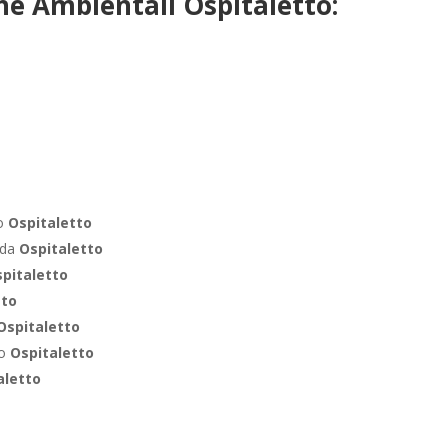
he Ambientali Ospitaletto:
ro
Ospitaletto
nda
Ospitaletto
pitaletto
tto
Ospitaletto
co
Ospitaletto
aletto