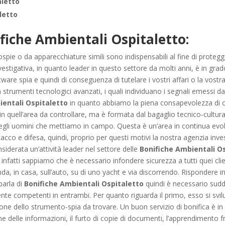
aletto
letto
fiche Ambientali Ospitaletto:
spie o da apparecchiature simili sono indispensabili al fine di protegge
tigativa, in quanto leader in questo settore da molti anni, è in grado 
are spia e quindi di conseguenza di tutelare i vostri affari o la vostr
 strumenti tecnologici avanzati, i quali individuano i segnali emessi d
ientali Ospitaletto
in quanto abbiamo la piena consapevolezza di c
in quell’area da controllare, ma è formata dal bagaglio tecnico-cultur
gli uomini che mettiamo in campo. Questa è un’area in continua evoluz
acco e difesa, quindi, proprio per questi motivi la nostra agenzia invest
derata un’attività leader nel settore delle
Bonifiche Ambientali O
 infatti sappiamo che è necessario infondere sicurezza a tutti quei clie
enda, in casa, sull’auto, su di uno yacht e via discorrendo. Rispondere
parla di
Bonifiche Ambientali Ospitaletto
quindi è necessario suddi
ente competenti in entrambi. Per quanto riguarda il primo, esso si svi
ione dello strumento-spia da trovare. Un buon servizio di bonifica è in
one delle informazioni, il furto di copie di documenti, l’apprendimento