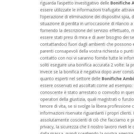
riguarda l’aspetto investigativo delle
Bonifiche 
essere utilizzate le informazioni trafugate attra
l’operazione di eliminazione dei dispositivi spia,
situazione di perdita in un’occasione di rilancio a 
fornendo la descrizione del servizio effettuato, m
essere stati presi di mira e di aver bisogno dei s
contattandoci fuori dagli ambienti che possono ess
parenti consapevoli della vostra richiesta o punti
contatto con noi vi saranno fornite tutte le inf
soliti eseguire una bonifica accurata 2 volte: la p
invece se la bonifica è negativa dopo aver consta
quanto esperti nel settore delle
Bonifiche Ambi
essere osservati ed ascoltati come ad esempio: se
conoscente è stato arrestato o coinvolto in questi
operatori della giustizia, quali magistrati o funz
tenore di vita, se si svolge la libera professio
informazioni riservate riguardanti i propri clien
assolutamente coscienti di ciò che facciamo e pro
privacy, la sicurezza che il nostro lavoro rivel
dalla massa, quindi scegliendo la nostra agenzia 