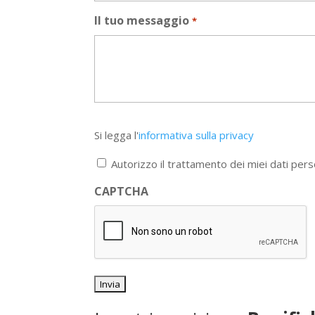
Il tuo messaggio
*
Si
Si legga l'
informativa sulla privacy
legga
l'informativa
Autorizzo il trattamento dei miei dati pers
sulla
privacy
CAPTCHA
*