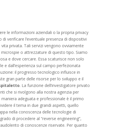
re le informazioni aziendali o la propria privacy
di verificare l’eventuale presenza di dispositivi
a vita privata. Tali servizi vengono ovviamente
a microspie o attrezzature di questo tipo. Siamo
osa e dove cercare. Essa scaturisce non solo
ale e dall’esperienza sul campo perfezionata
ione: il progresso tecnologico influisce in
e gran parte delle risorse per lo sviluppo e il
spitaletto
. La funzione dell’investigatore privato
nti che si rivolgono alla nostra agenzia per
 in maniera adeguata e professionale è il primo
videre il tema in due grandi aspetti, quello
luppa nella conoscenza delle tecnologie di
 grado di procedere al “reverse engineering”,
 fraudolento di conoscenze riservate. Per quanto