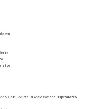
aletto
letto
to
aletto
o
anno Delle Società Di Assicurazione
Ospitaletto