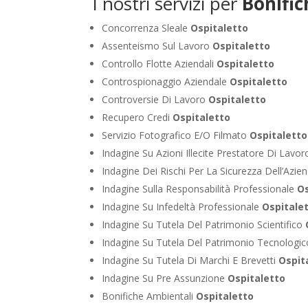
I nostri servizi per
Bonific
Concorrenza Sleale
Ospitaletto
Assenteismo Sul Lavoro
Ospitaletto
Controllo Flotte Aziendali
Ospitaletto
Controspionaggio Aziendale
Ospitaletto
Controversie Di Lavoro
Ospitaletto
Recupero Credi
Ospitaletto
Servizio Fotografico E/O Filmato
Ospitaletto
Indagine Su Azioni Illecite Prestatore Di Lavo
Indagine Dei Rischi Per La Sicurezza Dell’Azie
Indagine Sulla Responsabilità Professionale
Os
Indagine Su Infedeltà Professionale
Ospitale
Indagine Su Tutela Del Patrimonio Scientifico
Indagine Su Tutela Del Patrimonio Tecnologi
Indagine Su Tutela Di Marchi E Brevetti
Ospit
Indagine Su Pre Assunzione
Ospitaletto
Bonifiche Ambientali
Ospitaletto