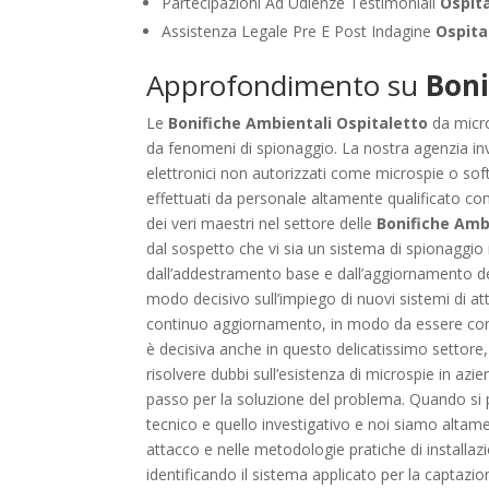
Partecipazioni Ad Udienze Testimoniali
Ospit
Assistenza Legale Pre E Post Indagine
Ospita
Approfondimento su
Boni
Le
Bonifiche Ambientali Ospitaletto
da micro
da fenomeni di spionaggio. La nostra agenzia inves
elettronici non autorizzati come microspie o softw
effettuati da personale altamente qualificato con
dei veri maestri nel settore delle
Bonifiche Amb
dal sospetto che vi sia un sistema di spionaggio 
dall’addestramento base e dall’aggiornamento de
modo decisivo sull’impiego di nuovi sistemi di att
continuo aggiornamento, in modo da essere consi
è decisiva anche in questo delicatissimo settore,
risolvere dubbi sull’esistenza di microspie in azi
passo per la soluzione del problema. Quando si 
tecnico e quello investigativo e noi siamo altam
attacco e nelle metodologie pratiche di installaz
identificando il sistema applicato per la captazi