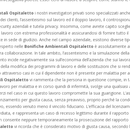
tali Ospitaletto
i nostri investigatori privati sono specializzati anche 
dei clienti, l’assenteismo sul lavoro ed il doppio lavoro, il controspion
ecurity aziendali e tutela privacy. Insomma, come avrete capito scegliend
o lavoro con estrema professionalità e assicurandosi di fornire tutto i
e in sede di giudizio. Anche nel campo aziendale, esistono diverse tipo
 esperto nelle
Bonifiche Ambientali Ospitaletto
è assolutamente al 
ra collaborazione. In tale ambito, l’assenteismo e la simulazione della
to incide negativamente sia sull’economia dell’azienda che sui lavorato
 della modifica dei programmi di lavoro e delle sostituzioni che si rend
 attraverso casi in cui il dipendente non è presente per malattia per 
li Ospitaletto
vi rammenta che la persona in questione compie, in tal
avoro per malattia e in corso quindi di infermità, svolge una qualsiasi a
terzi nel caso in cui questo lavoro compromette la sua guarigione. L
cenziamento per giusta causa, senza preavviso, proprio perché la con
o, essendo venuto meno il vincolo fiduciario. L’efficacia del licenzia
diata, e rappresenta un caso di recesso legittimo durante il rapporto 
on consente neppure temporaneamente la prosecuzione del rapporto di 
taletto
vi ricorda che è considerato motivo di giusta causa, secondo l