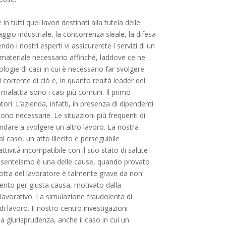
in tutti quei lavori destinati alla tutela delle
aggio industriale, la concorrenza sleale, la difesa
o i nostri esperti vi assicurerete i servizi di un
l materiale necessario affinché, laddove ce ne
logie di casi in cui è necessario far svolgere
corrente di ciò e, in quanto realtà leader del
 malattia sono i casi più comuni. Il primo
ri. L’azienda, infatti, in presenza di dipendenti
ono necessarie. Le situazioni più frequenti di
andare a svolgere un altro lavoro. La nostra
 caso, un atto illecito e perseguibile
ttività incompatibile con il suo stato di salute
’assenteismo è una delle cause, quando provato
dotta del lavoratore è talmente grave da non
mento per giusta causa, motivato dalla
lavorativo. La simulazione fraudolenta di
lavoro. Il nostro centro investigazioni
a giurisprudenza, anche il caso in cui un