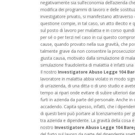
negativamente sia sull’economia dell’azienda che s
modifica dei programmi di lavoro e delle sostituz
investigatore privato, si manifestano attraverso 
questione compie, in tal caso, un atto illecito e q
sul posto di lavoro per malattia e in corso quindi
per sé o per terzi nel caso in cui questo comprom
cause, quando provato nella sua gravità, che po
talmente grave da non consentire la prosecuzione
giusta causa, motivato dalla simulazione di mala
simulazione fraudolenta di malattia è infatti u
Il nostro
Investigatore Abuso Legge 104 Ba
lavoratore in malattia abbia violato in modo signi
di un’azienda, di una ditta o di uno studio e avete
tempo ai ripari onde evitare di subire ulteriori d
furti in azienda da parte del personale. Anche in
accadendo. Capita spesso, infatti, che i dipendent
di questi beni può portare al licenziamento per g
tra azienda e dipendente. La gravità della cosa è
nostro
Investigatore Abuso Legge 104 Bare
del furto sul lavoro da parte del dipendente spe