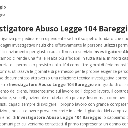
gio
gio
stigatore Abuso Legge 104 Bareggi
vestigativa per pedinare un dipendente se ha il sospetto fondato che q
dagini investigative risulti che effettivamente la persona utilizzi i perme
 licenziamento per giusta causa. Il nostro servizio
Investigatore A
o ci rende una fra le realtà più affidabili in tutta Italia. In molti cas
ato il permesso previsto dalla 104 come “tre giorni di ferie mensili”,
orma, utilizzava le giornate di permesso per le proprie esigenze person
se documentato attraverso una relazione tecnica investigativa corre
nostro
Investigatore Abuso Legge 104 Bareggio
è in grado di occup
mento dei clienti, l’assenteismo sul lavoro ed il doppio lavoro, il contr
unzione, security aziendale e tutela della privacy. Insomma, come avrete 
onisti, capaci sempre di svolgere il proprio lavoro con grande competen
zioni, possiate avere prove concrete in sede di giudizio. Nel campo azi
i e noi di
Investigatore Abuso Legge 104 Bareggio
lo sappiamo be
 comuni per cui veniamo contattati. Il primo rappresenta un danno conc