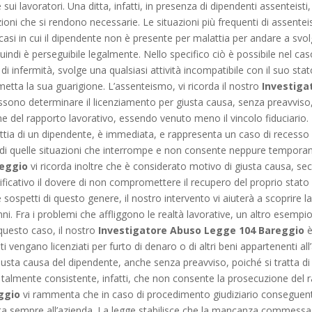
ui lavoratori. Una ditta, infatti, in presenza di dipendenti assenteisti
ioni che si rendono necessarie. Le situazioni più frequenti di assenteis
casi in cui il dipendente non è presente per malattia per andare a svo
uindi è perseguibile legalmente. Nello specifico ciò è possibile nel caso
 di infermità, svolge una qualsiasi attività incompatibile con il suo st
etta la sua guarigione. L’assenteismo, vi ricorda il nostro
Investiga
ssono determinare il licenziamento per giusta causa, senza preavviso,
 del rapporto lavorativo, essendo venuto meno il vincolo fiduciario. R
ttia di un dipendente, è immediata, e rappresenta un caso di recesso l
na di quelle situazioni che interrompe e non consente neppure tempora
reggio
vi ricorda inoltre che è considerato motivo di giusta causa, sec
ficativo il dovere di non compromettere il recupero del proprio stato di
 sospetti di questo genere, il nostro intervento vi aiuterà a scoprire la
anni. Fra i problemi che affliggono le realtà lavorative, un altro esempi
 questo caso, il nostro
Investigatore Abuso Legge 104 Bareggio
è
i vengano licenziati per furto di denaro o di altri beni appartenenti all
iusta causa del dipendente, anche senza preavviso, poiché si tratta di 
 talmente consistente, infatti, che non consente la prosecuzione del ra
ggio
vi rammenta che in caso di procedimento giudiziario conseguente
tta sempre all’azienda. La legge stabilisce che la mancanza commessa d