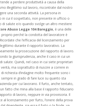
, tende a perdere produttività a causa della
mo illegittimo sul lavoro, riscontrate dal nostro
lgere una seconda attività. La persona in
 in cui il sospettato, non presente in ufficio o
ato di salute e/o quando svolge un altro mestiere
tore Abuso Legge 104 Bareggio
, è una delle
 proprio perché la condotta del lavoratore è
icordate che l’efficacia del licenziamento per
egittimo durante il rapporto lavorativo. La
neamente la prosecuzione del rapporto di lavoro.
ondo la giurisprudenza, anche il caso in cui un
 salute. Quindi, nel caso in cui siete proprietari
 verità, ma soprattutto di riuscire a correre in
o di richiesta d’indagine molto frequente sono i
 sempre in grado di fare luce su quanto sta
’azienda per cui lavorano. Il furto, anche tentato,
un fatto che mina alla base il rapporto fiduciario
pporto di lavoro, neppure in via provvisoria. Il
 al licenziamento per furto, l’onere della prova
al dipendente, sia essa il furto o la frode, va