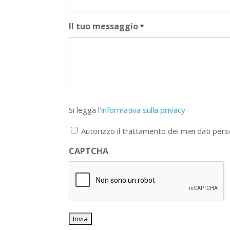
Il tuo messaggio
*
Si
Si legga l'
informativa sulla privacy
legga
l'informativa
Autorizzo il trattamento dei miei dati pers
sulla
privacy
CAPTCHA
*