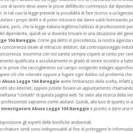
ore di lavoro deve avere le prove dell’illecito commesso dal dipenden
itti. In tali casi la legge prevede la possibilità di fare ricorso a un’agen
elare i propri diritti e di poter ristorarsi dai danni subiti licenziando
re, però, che la legge italiana legittima l’utilizzo di professionisti per
l dipendente, quindi se vi doveste trovare in una situazione del ge
gge 104 Bareggio
. Come già detto in precedenza, la nostra agenzia
a concorrenza sleale al rintraccio debitori, dal controspionaggio industr
non concorrenza. Insomma con noi sarete sempre coperti al cento per
mente qualificata e assolutamente in grado di venire incontro a tutte le
so le prove che raccoglieremo sul campo svolgendo indagini approfond
apere ciò che volevate oppure a fugare ogni dubbio sul problema che
e Abuso Legge 104 Bareggio
avete l’imbarazzo della scelta, infatti 
questo sito internet, oppure potete fissare un appuntamento chiamando
nell’area “contatti” di questa pagina web. Se siete alla ricerca della ver
ri professionisti sapranno come aiutarvi. Quindi, alla luce di quanto vi
,
Investigatore Abuso Legge 104 Bareggio
è pronto a darvi una ma
sposizione gli esperti delle bonifiche ambientali
chiature simili sono indispensabili al fine di proteggere le informazio