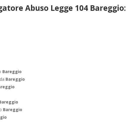
gatore Abuso Legge 104 Bareggio:
ro
Bareggio
nda
Bareggio
areggio
Bareggio
co
Bareggio
gio