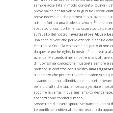
sempre accertata in modo concreto. Quindi il dat
prove valide per far valere in giudizio i vostri dir
prove necessarie che permettano all’azienda di tut
atto un furto o una frode sul lavoro. È bene precisa
sospetto di comportamento scorretto da parte de
sull’ausilio del nostro
Investigatore Abuso Le
una serie di verifiche per le aziende e spazia dall
elettronica fino alla violazione del patto di 
da queste poche righe, la nostra è una realtà alta
aziende. Mettendovi nelle nostre mani, attraver
di nuovissima concezione, riuscirete sempre a s
mettervi in contatto con il nostro
Investigator
all’indirizzo che potete trovare in evidenza su 
inviando una mail all’indirizzo che potete trovare 
bella o brutta che sia, la nostra agenzia e i nost
scoprire la verità, in qualsiasi ambito desideriate
sospetti sono fondati o meno.
Sospettate di essere spiati? Mettiamo a vostra di
Le bonifiche ambientali da microspie o da apparec