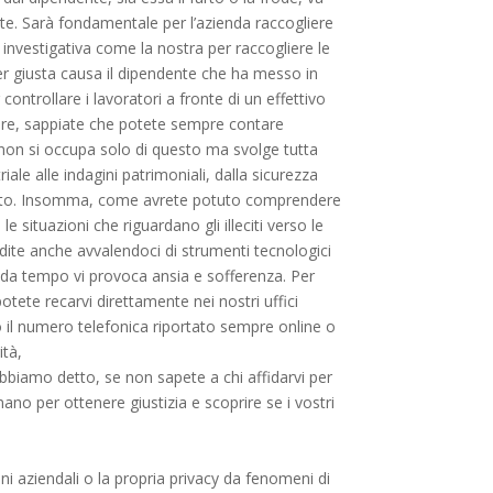
te. Sarà fondamentale per l’azienda raccogliere
zia investigativa come la nostra per raccogliere le
 per giusta causa il dipendente che ha messo in
 controllare i lavoratori a fronte di un effettivo
nere, sappiate che potete sempre contare
 non si occupa solo di questo ma svolge tutta
iale alle indagini patrimoniali, dalla sicurezza
 cento. Insomma, come avrete potuto comprendere
 situazioni che riguardano gli illeciti verso le
ite anche avvalendoci di strumenti tecnologici
 da tempo vi provoca ansia e sofferenza. Per
potete recarvi direttamente nei nostri uffici
 il numero telefonica riportato sempre online o
ità,
 abbiamo detto, se non sapete a chi affidarvi per
no per ottenere giustizia e scoprire se i vostri
ni aziendali o la propria privacy da fenomeni di