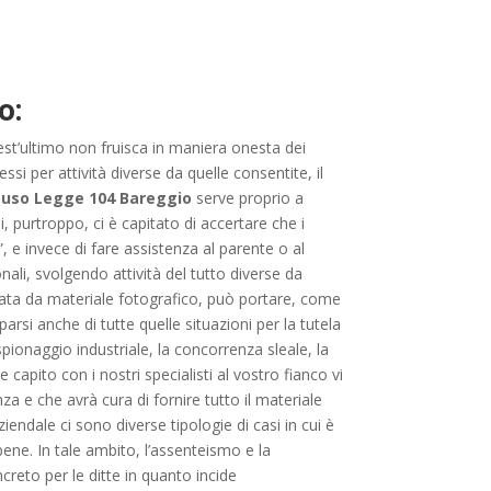
o:
uest’ultimo non fruisca in maniera onesta dei
ssi per attività diverse da quelle consentite, il
buso Legge 104 Bareggio
serve proprio a
i, purtroppo, ci è capitato di accertare che i
 e invece di fare assistenza al parente o al
ali, svolgendo attività del tutto diverse da
data da materiale fotografico, può portare, come
arsi anche di tutte quelle situazioni per la tutela
ospionaggio industriale, la concorrenza sleale, la
capito con i nostri specialisti al vostro fianco vi
za e che avrà cura di fornire tutto il materiale
endale ci sono diverse tipologie di casi in cui è
ne. In tale ambito, l’assenteismo e la
reto per le ditte in quanto incide