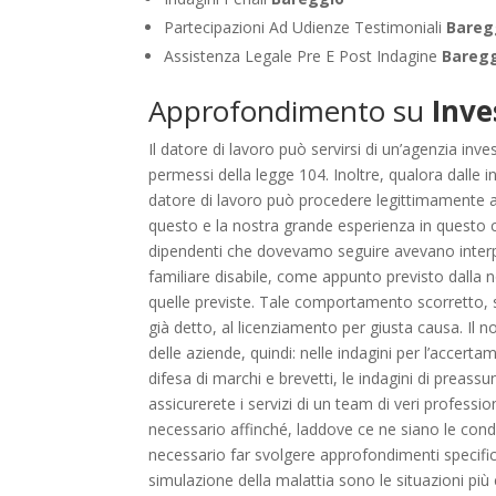
Partecipazioni Ad Udienze Testimoniali
Bareg
Assistenza Legale Pre E Post Indagine
Bareg
Approfondimento su
Inve
Il datore di lavoro può servirsi di un’agenzia in
permessi della legge 104. Inoltre, qualora dalle in
datore di lavoro può procedere legittimamente al
questo e la nostra grande esperienza in questo camp
dipendenti che dovevamo seguire avevano interpret
familiare disabile, come appunto previsto dalla n
quelle previste. Tale comportamento scorretto, 
già detto, al licenziamento per giusta causa. Il 
delle aziende, quindi: nelle indagini per l’accerta
difesa di marchi e brevetti, le indagini di preass
assicurerete i servizi di un team di veri professi
necessario affinché, laddove ce ne siano le condi
necessario far svolgere approfondimenti specific
simulazione della malattia sono le situazioni più