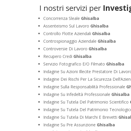
I nostri servizi per
Investi
Concorrenza Sleale
Ghisalba
Assenteismo Sul Lavoro
Ghisalba
Controllo Flotte Aziendali
Ghisalba
Controspionaggio Aziendale
Ghisalba
Controversie Di Lavoro
Ghisalba
Recupero Credi
Ghisalba
Servizio Fotografico E/O Filmato
Ghisalba
Indagine Su Azioni Illecite Prestatore Di Lavo
Indagine Dei Rischi Per La Sicurezza Dell’Azie
Indagine Sulla Responsabilità Professionale
Gh
Indagine Su Infedeltà Professionale
Ghisalba
Indagine Su Tutela Del Patrimonio Scientifico
Indagine Su Tutela Del Patrimonio Tecnologi
Indagine Su Tutela Di Marchi E Brevetti
Ghisa
Indagine Su Pre Assunzione
Ghisalba