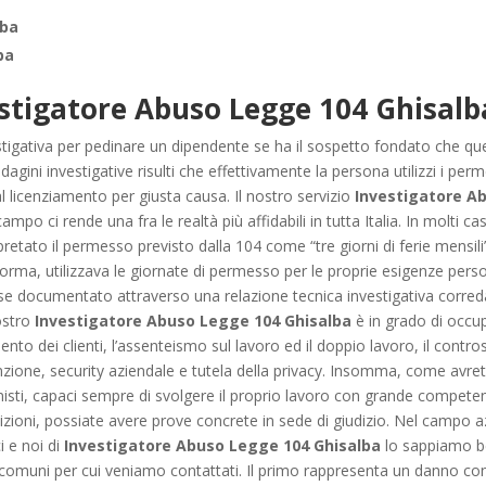
lba
ba
stigatore Abuso Legge 104 Ghisalb
vestigativa per pedinare un dipendente se ha il sospetto fondato che q
dagini investigative risulti che effettivamente la persona utilizzi i perme
 licenziamento per giusta causa. Il nostro servizio
Investigatore A
o ci rende una fra le realtà più affidabili in tutta Italia. In molti cas
ato il permesso previsto dalla 104 come “tre giorni di ferie mensili”,
orma, utilizzava le giornate di permesso per le proprie esigenze person
se documentato attraverso una relazione tecnica investigativa corre
nostro
Investigatore Abuso Legge 104 Ghisalba
è in grado di occupa
mento dei clienti, l’assenteismo sul lavoro ed il doppio lavoro, il contr
unzione, security aziendale e tutela della privacy. Insomma, come avrete 
onisti, capaci sempre di svolgere il proprio lavoro con grande competen
zioni, possiate avere prove concrete in sede di giudizio. Nel campo azi
i e noi di
Investigatore Abuso Legge 104 Ghisalba
lo sappiamo be
 comuni per cui veniamo contattati. Il primo rappresenta un danno conc