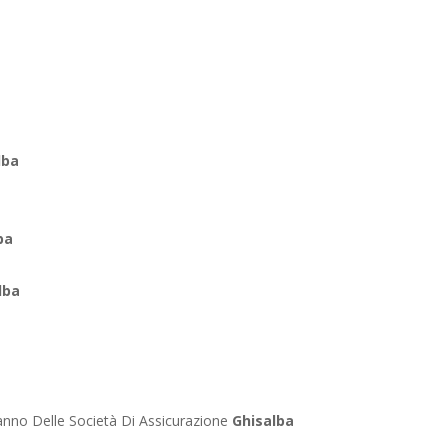
lba
ba
lba
anno Delle Società Di Assicurazione
Ghisalba