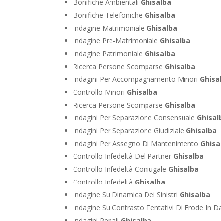
Bonifiche Ambientali
Ghisalba
Bonifiche Telefoniche
Ghisalba
Indagine Matrimoniale
Ghisalba
Indagine Pre-Matrimoniale
Ghisalba
Indagine Patrimoniale
Ghisalba
Ricerca Persone Scomparse
Ghisalba
Indagini Per Accompagnamento Minori
Ghisa
Controllo Minori
Ghisalba
Ricerca Persone Scomparse
Ghisalba
Indagini Per Separazione Consensuale
Ghisal
Indagini Per Separazione Giudiziale
Ghisalba
Indagini Per Assegno Di Mantenimento
Ghisa
Controllo Infedeltà Del Partner
Ghisalba
Controllo Infedeltà Coniugale
Ghisalba
Controllo Infedeltà
Ghisalba
Indagine Su Dinamica Dei Sinistri
Ghisalba
Indagine Su Contrasto Tentativi Di Frode In D
Indagini Penali
Ghisalba