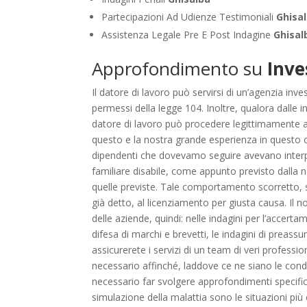
Partecipazioni Ad Udienze Testimoniali
Ghisa
Assistenza Legale Pre E Post Indagine
Ghisal
Approfondimento su
Inve
Il datore di lavoro può servirsi di un’agenzia in
permessi della legge 104. Inoltre, qualora dalle in
datore di lavoro può procedere legittimamente al
questo e la nostra grande esperienza in questo camp
dipendenti che dovevamo seguire avevano interpret
familiare disabile, come appunto previsto dalla n
quelle previste. Tale comportamento scorretto, 
già detto, al licenziamento per giusta causa. Il 
delle aziende, quindi: nelle indagini per l’accerta
difesa di marchi e brevetti, le indagini di preass
assicurerete i servizi di un team di veri professi
necessario affinché, laddove ce ne siano le condi
necessario far svolgere approfondimenti specific
simulazione della malattia sono le situazioni più