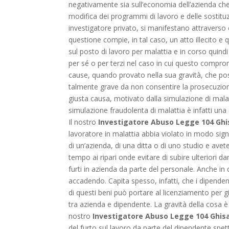
negativamente sia sull’economia dell’azienda che s
modifica dei programmi di lavoro e delle sostituz
investigatore privato, si manifestano attraverso 
questione compie, in tal caso, un atto illecito e q
sul posto di lavoro per malattia e in corso quindi
per sé o per terzi nel caso in cui questo comprom
cause, quando provato nella sua gravità, che po
talmente grave da non consentire la prosecuzione
giusta causa, motivato dalla simulazione di mala
simulazione fraudolenta di malattia è infatti u
Il nostro
Investigatore Abuso Legge 104 Ghi
lavoratore in malattia abbia violato in modo signi
di un’azienda, di una ditta o di uno studio e avete
tempo ai ripari onde evitare di subire ulteriori d
furti in azienda da parte del personale. Anche in
accadendo. Capita spesso, infatti, che i dipendent
di questi beni può portare al licenziamento per g
tra azienda e dipendente. La gravità della cosa è
nostro
Investigatore Abuso Legge 104 Ghis
del furto sul lavoro da parte del dipendente spe