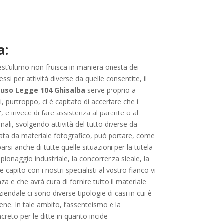
a:
uest’ultimo non fruisca in maniera onesta dei
ssi per attività diverse da quelle consentite, il
buso Legge 104 Ghisalba
serve proprio a
i, purtroppo, ci è capitato di accertare che i
 e invece di fare assistenza al parente o al
ali, svolgendo attività del tutto diverse da
data da materiale fotografico, può portare, come
rsi anche di tutte quelle situazioni per la tutela
ospionaggio industriale, la concorrenza sleale, la
capito con i nostri specialisti al vostro fianco vi
za e che avrà cura di fornire tutto il materiale
endale ci sono diverse tipologie di casi in cui è
ne. In tale ambito, l’assenteismo e la
reto per le ditte in quanto incide