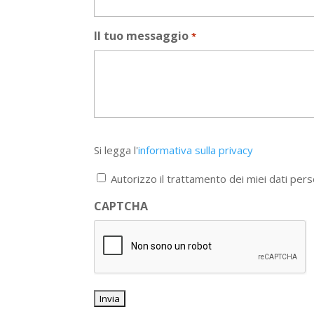
Il tuo messaggio
*
Si
Si legga l'
informativa sulla privacy
legga
l'informativa
Autorizzo il trattamento dei miei dati pers
sulla
privacy
CAPTCHA
*