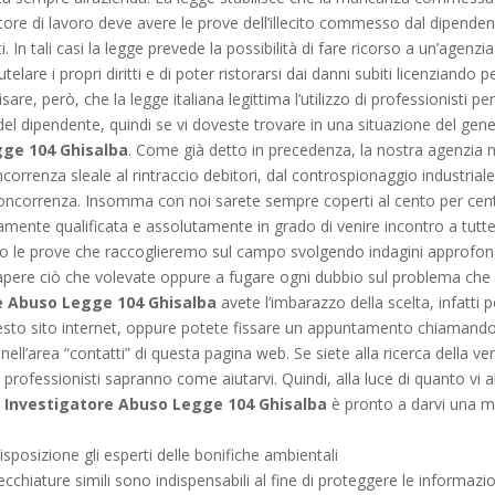
ore di lavoro deve avere le prove dell’illecito commesso dal dipenden
itti. In tali casi la legge prevede la possibilità di fare ricorso a un’agen
elare i propri diritti e di poter ristorarsi dai danni subiti licenziando
re, però, che la legge italiana legittima l’utilizzo di professionisti per
l dipendente, quindi se vi doveste trovare in una situazione del ge
gge 104 Ghisalba
. Come già detto in precedenza, la nostra agenzia 
ncorrenza sleale al rintraccio debitori, dal controspionaggio industriale 
non concorrenza. Insomma con noi sarete sempre coperti al cento per
mente qualificata e assolutamente in grado di venire incontro a tutte le
so le prove che raccoglieremo sul campo svolgendo indagini approfond
apere ciò che volevate oppure a fugare ogni dubbio sul problema che
e Abuso Legge 104 Ghisalba
avete l’imbarazzo della scelta, infatti p
questo sito internet, oppure potete fissare un appuntamento chiamando
nell’area “contatti” di questa pagina web. Se siete alla ricerca della ver
ri professionisti sapranno come aiutarvi. Quindi, alla luce di quanto vi
,
Investigatore Abuso Legge 104 Ghisalba
è pronto a darvi una ma
sposizione gli esperti delle bonifiche ambientali
chiature simili sono indispensabili al fine di proteggere le informazio