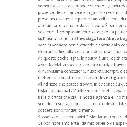
sempre accertata in modo concreto. Quindi il dat
prove valide per far valere in giudizio i vostri dir
prove necessarie che permettano all’azienda di tut
atto un furto o una frode sul lavoro. È bene precisa
sospetto di comportamento scorretto da parte de
sull’ausilio del nostro
Investigatore Abuso Le
serie di verifiche per le aziende e spazia dalla co
elettronica fino alla violazione del patto di 
da queste poche righe, la nostra è una realtà alta
aziende. Mettendovi nelle nostre mani, attraver
di nuovissima concezione, riuscirete sempre a s
mettervi in contatto con il nostro
Investigator
all’indirizzo che potete trovare in evidenza su 
inviando una mail all’indirizzo che potete trovare 
bella o brutta che sia, la nostra agenzia e i nost
scoprire la verità, in qualsiasi ambito desideriate
sospetti sono fondati o meno.
Sospettate di essere spiati? Mettiamo a vostra di
Le bonifiche ambientali da microspie o da apparec