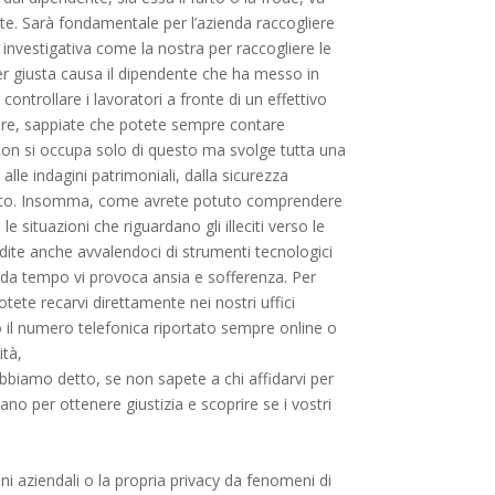
te. Sarà fondamentale per l’azienda raccogliere
zia investigativa come la nostra per raccogliere le
 per giusta causa il dipendente che ha messo in
 controllare i lavoratori a fronte di un effettivo
nere, sappiate che potete sempre contare
non si occupa solo di questo ma svolge tutta una
alle indagini patrimoniali, dalla sicurezza
 cento. Insomma, come avrete potuto comprendere
 situazioni che riguardano gli illeciti verso le
ite anche avvalendoci di strumenti tecnologici
 da tempo vi provoca ansia e sofferenza. Per
otete recarvi direttamente nei nostri uffici
 il numero telefonica riportato sempre online o
ità,
 abbiamo detto, se non sapete a chi affidarvi per
no per ottenere giustizia e scoprire se i vostri
ni aziendali o la propria privacy da fenomeni di