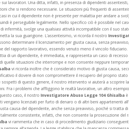
ui lavoratori. Una ditta, infatti, in presenza di dipendenti assenteisti
ioni che si rendono necessarie. Le situazioni più frequenti di assenteis
casi in cui il dipendente non è presente per malattia per andare a svo
uindi è perseguibile legalmente. Nello specifico ciò è possibile nel caso
 di infermità, svolge una qualsiasi attività incompatibile con il suo st
etta la sua guarigione. L’assenteismo, vi ricorda il nostro
Investiga
ssono determinare il licenziamento per giusta causa, senza preavviso,
 del rapporto lavorativo, essendo venuto meno il vincolo fiduciario. R
ttia di un dipendente, è immediata, e rappresenta un caso di recesso l
na di quelle situazioni che interrompe e non consente neppure tempora
salba
vi ricorda inoltre che è considerato motivo di giusta causa, sec
ficativo il dovere di non compromettere il recupero del proprio stato di
 sospetti di questo genere, il nostro intervento vi aiuterà a scoprire la
anni. Fra i problemi che affliggono le realtà lavorative, un altro esempi
 questo caso, il nostro
Investigatore Abuso Legge 104 Ghisalba
è 
i vengano licenziati per furto di denaro o di altri beni appartenenti all
iusta causa del dipendente, anche senza preavviso, poiché si tratta di 
 talmente consistente, infatti, che non consente la prosecuzione del ra
alba
vi rammenta che in caso di procedimento giudiziario conseguente 
tta sempre all’azienda. La legge stabilisce che la mancanza commessa d