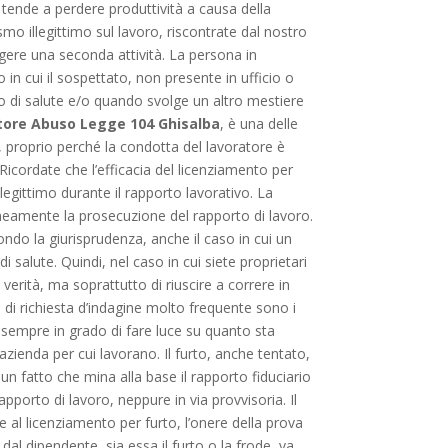
, tende a perdere produttività a causa della
mo illegittimo sul lavoro, riscontrate dal nostro
lgere una seconda attività. La persona in
 in cui il sospettato, non presente in ufficio o
ato di salute e/o quando svolge un altro mestiere
tore Abuso Legge 104 Ghisalba
, è una delle
 proprio perché la condotta del lavoratore è
icordate che l’efficacia del licenziamento per
egittimo durante il rapporto lavorativo. La
neamente la prosecuzione del rapporto di lavoro.
ondo la giurisprudenza, anche il caso in cui un
 salute. Quindi, nel caso in cui siete proprietari
 verità, ma soprattutto di riuscire a correre in
o di richiesta d’indagine molto frequente sono i
sempre in grado di fare luce su quanto sta
’azienda per cui lavorano. Il furto, anche tentato,
un fatto che mina alla base il rapporto fiduciario
pporto di lavoro, neppure in via provvisoria. Il
al licenziamento per furto, l’onere della prova
al dipendente, sia essa il furto o la frode, va