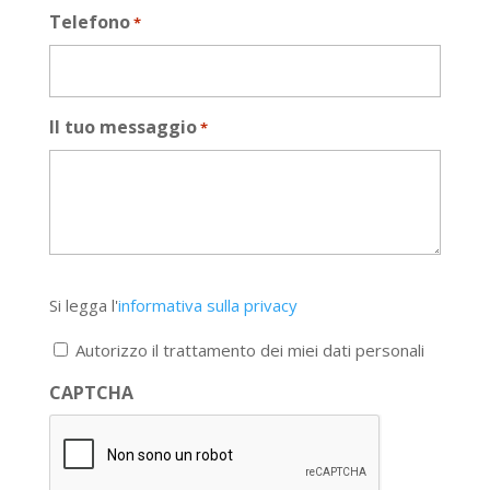
Telefono
*
Il tuo messaggio
*
Si
Si legga l'
informativa sulla privacy
legga
l'informativa
Autorizzo il trattamento dei miei dati personali
sulla
privacy
CAPTCHA
*