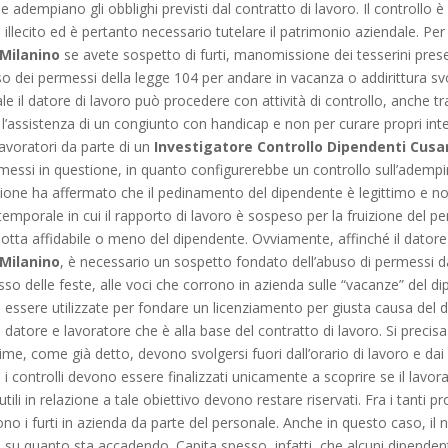
he adempiano gli obblighi previsti dal contratto di lavoro. Il controllo 
llecito ed è pertanto necessario tutelare il patrimonio aziendale. Pe
 Milanino
se avete sospetto di furti, manomissione dei tesserini presenz
o dei permessi della legge 104 per andare in vacanza o addirittura svol
uale il datore di lavoro può procedere con attività di controllo, anche t
 l’assistenza di un congiunto con handicap e non per curare propri inte
lavoratori da parte di un
Investigatore Controllo Dipendenti Cusa
rmessi in questione, in quanto configurerebbe un controllo sull’adempi
azione ha affermato che il pedinamento del dipendente è legittimo e no
 temporale in cui il rapporto di lavoro è sospeso per la fruizione del pe
tta affidabile o meno del dipendente. Ovviamente, affinché il datore
 Milanino
, è necessario un sospetto fondato dell’abuso di permessi d
sso delle feste, alle voci che corrono in azienda sulle “vacanze” del 
o essere utilizzate per fondare un licenziamento per giusta causa del d
datore e lavoratore che è alla base del contratto di lavoro. Si precisa c
time, come già detto, devono svolgersi fuori dall’orario di lavoro e dai 
ni i controlli devono essere finalizzati unicamente a scoprire se il lavor
utili in relazione a tale obiettivo devono restare riservati. Fra i tanti p
ono i furti in azienda da parte del personale. Anche in questo caso, il
su quanto sta accadendo. Capita spesso, infatti, che alcuni dipendenti 