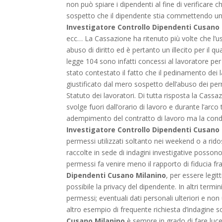
non può spiare i dipendenti al fine di verificare c
sospetto che il dipendente stia commettendo un i
Investigatore Controllo Dipendenti Cusano
ecc… La Cassazione ha ritenuto più volte che l’us
abuso di diritto ed è pertanto un illecito per il q
legge 104 sono infatti concessi al lavoratore per
stato contestato il fatto che il pedinamento dei 
giustificato dal mero sospetto dell’abuso dei pe
Statuto dei lavoratori. Di tutta risposta la Cass
svolge fuori dall’orario di lavoro e durante l’arco
adempimento del contratto di lavoro ma la condo
Investigatore Controllo Dipendenti Cusano
permessi utilizzati soltanto nei weekend o a rido
raccolte in sede di indagini investigative posson
permessi fa venire meno il rapporto di fiducia fra 
Dipendenti Cusano Milanino
, per essere legit
possibile la privacy del dipendente. In altri termi
permessi; eventuali dati personali ulteriori e non 
altro esempio di frequente richiesta d’indagine s
Cusano Milanino
è sempre in grado di fare luce 