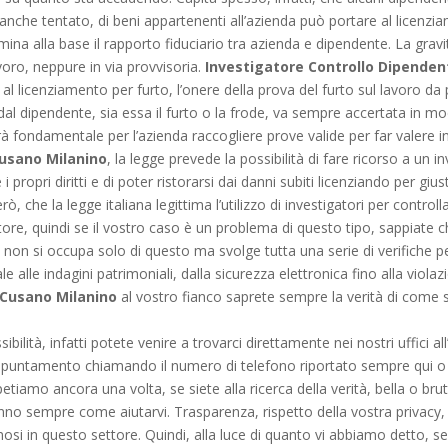
, anche tentato, di beni appartenenti all’azienda può portare al licen
mina alla base il rapporto fiduciario tra azienda e dipendente. La gravi
oro, neppure in via provvisoria.
Investigatore Controllo Dipenden
l licenziamento per furto, l’onere della prova del furto sul lavoro da
 dipendente, sia essa il furto o la frode, va sempre accertata in mod
ondamentale per l’azienda raccogliere prove valide per far valere in giudiz
Cusano Milanino
, la legge prevede la possibilità di fare ricorso a un 
i propri diritti e di poter ristorarsi dai danni subiti licenziando per g
, che la legge italiana legittima l’utilizzo di investigatori per controll
re, quindi se il vostro caso è un problema di questo tipo, sappiate c
non si occupa solo di questo ma svolge tutta una serie di verifiche pe
ale alle indagini patrimoniali, dalla sicurezza elettronica fino alla v
 Cusano Milanino
al vostro fianco saprete sempre la verità di come 
bilità, infatti potete venire a trovarci direttamente nei nostri uffici a
ppuntamento chiamando il numero di telefono riportato sempre qui o i
petiamo ancora una volta, se siete alla ricerca della verità, bella o brut
no sempre come aiutarvi. Trasparenza, rispetto della vostra privacy, 
i in questo settore. Quindi, alla luce di quanto vi abbiamo detto, se 