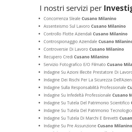
I nostri servizi per
Investi
Concorrenza Sleale
Cusano Milanino
Assenteismo Sul Lavoro
Cusano Milanino
Controllo Flotte Aziendali
Cusano Milanino
Controspionaggio Aziendale
Cusano Milanin
Controversie Di Lavoro
Cusano Milanino
Recupero Credi
Cusano Milanino
Servizio Fotografico E/O Filmato
Cusano Mil
Indagine Su Azioni Illecite Prestatore Di Lavo
Indagine Dei Rischi Per La Sicurezza Dell’Azie
Indagine Sulla Responsabilità Professionale
C
Indagine Su Infedeltà Professionale
Cusano M
Indagine Su Tutela Del Patrimonio Scientifico
Indagine Su Tutela Del Patrimonio Tecnologi
Indagine Su Tutela Di Marchi E Brevetti
Cusan
Indagine Su Pre Assunzione
Cusano Milanin