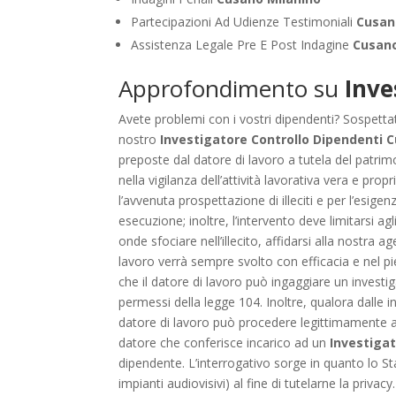
Partecipazioni Ad Udienze Testimoniali
Cusan
Assistenza Legale Pre E Post Indagine
Cusano
Approfondimento su
Inve
Avete problemi con i vostri dipendenti? Sospettat
nostro
Investigatore Controllo Dipendenti 
preposte dal datore di lavoro a tutela del patri
nella vigilanza dell’attività lavorativa vera e pro
l’avvenuta prospettazione di illeciti e per l’esige
esecuzione; inoltre, l’intervento deve limitarsi ag
onde sfociare nell’illecito, affidarsi alla nostra a
lavoro verrà sempre svolto con efficacia e nel pie
che il datore di lavoro può ingaggiare un investi
permessi della legge 104. Inoltre, qualora dalle ind
datore di lavoro può procedere legittimamente al 
datore che conferisce incarico ad un
Investiga
dipendente. L’interrogativo sorge in quanto lo St
impianti audiovisivi) al fine di tutelarne la privacy