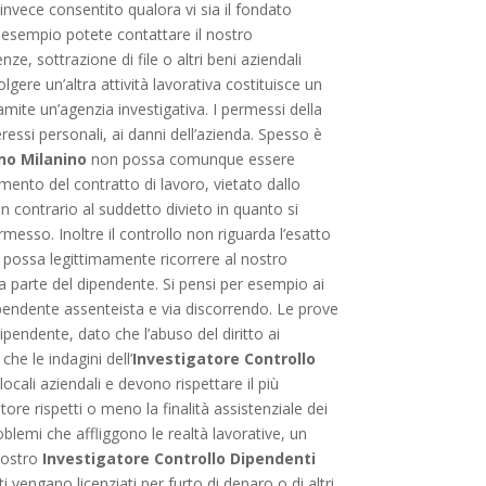
è invece consentito qualora vi sia il fondato
r esempio potete contattare il nostro
e, sottrazione di file o altri beni aziendali
gere un’altra attività lavorativa costituisce un
ramite un’agenzia investigativa. I permessi della
ressi personali, ai danni dell’azienda. Spesso è
no Milanino
non possa comunque essere
mento del contratto di lavoro, vietato dallo
n contrario al suddetto divieto in quanto si
rmesso. Inoltre il controllo non riguarda l’esatto
 possa legittimamente ricorrere al nostro
a parte del dipendente. Si pensi per esempio ai
dipendente assenteista e via discorrendo. Le prove
ipendente, dato che l’abuso del diritto ai
he le indagini dell’
Investigatore Controllo
locali aziendali e devono rispettare il più
atore rispetti o meno la finalità assistenziale dei
roblemi che affliggono le realtà lavorative, un
 nostro
Investigatore Controllo Dipendenti
vengano licenziati per furto di denaro o di altri