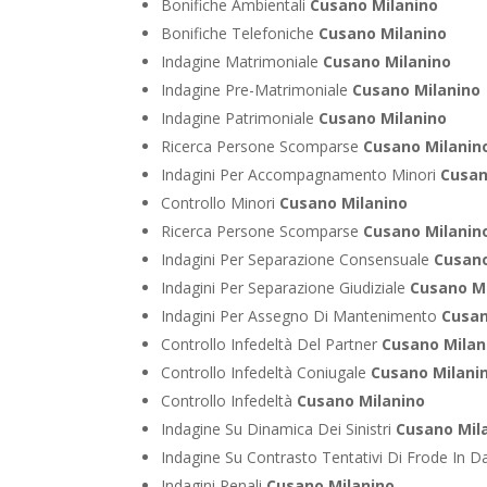
Bonifiche Ambientali
Cusano Milanino
Bonifiche Telefoniche
Cusano Milanino
Indagine Matrimoniale
Cusano Milanino
Indagine Pre-Matrimoniale
Cusano Milanino
Indagine Patrimoniale
Cusano Milanino
Ricerca Persone Scomparse
Cusano Milanin
Indagini Per Accompagnamento Minori
Cusan
Controllo Minori
Cusano Milanino
Ricerca Persone Scomparse
Cusano Milanin
Indagini Per Separazione Consensuale
Cusano
Indagini Per Separazione Giudiziale
Cusano M
Indagini Per Assegno Di Mantenimento
Cusan
Controllo Infedeltà Del Partner
Cusano Milan
Controllo Infedeltà Coniugale
Cusano Milani
Controllo Infedeltà
Cusano Milanino
Indagine Su Dinamica Dei Sinistri
Cusano Mil
Indagine Su Contrasto Tentativi Di Frode In D
Indagini Penali
Cusano Milanino