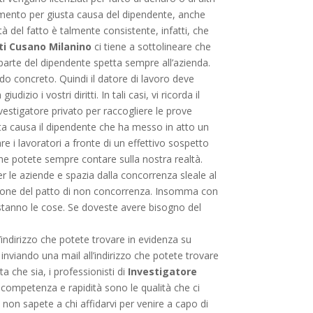
ziamento per giusta causa del dipendente, anche
tà del fatto è talmente consistente, infatti, che
ti Cusano Milanino
ci tiene a sottolineare che
 parte del dipendente spetta sempre all’azienda.
o concreto. Quindi il datore di lavoro deve
io i vostri diritti. In tali casi, vi ricorda il
investigatore privato per raccogliere le prove
iusta causa il dipendente che ha messo in atto un
are i lavoratori a fronte di un effettivo sospetto
he potete sempre contare sulla nostra realtà.
r le aziende e spazia dalla concorrenza sleale al
iolazione del patto di non concorrenza. Insomma con
stanno le cose. Se doveste avere bisogno del
ll’indirizzo che potete trovare in evidenza su
nviando una mail all’indirizzo che potete trovare
ta che sia, i professionisti di
Investigatore
competenza e rapidità sono le qualità che ci
non sapete a chi affidarvi per venire a capo di