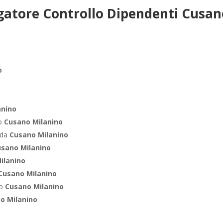
gatore Controllo Dipendenti Cusan
o
anino
ro
Cusano Milanino
nda
Cusano Milanino
usano Milanino
ilanino
Cusano Milanino
co
Cusano Milanino
o Milanino
o