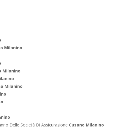
o
o Milanino
o
 Milanino
ilanino
o Milanino
ino
no
anino
anno Delle Società Di Assicurazione
Cusano Milanino