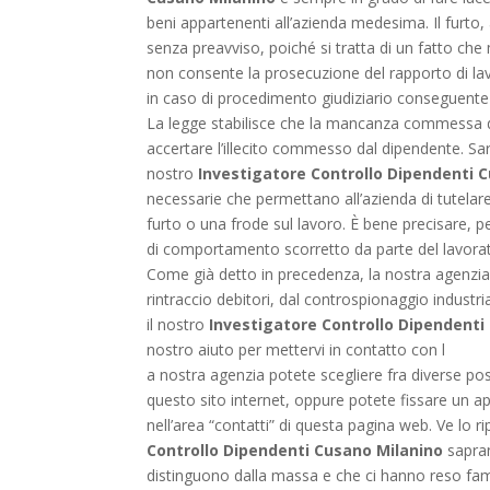
beni appartenenti all’azienda medesima. Il furto
senza preavviso, poiché si tratta di un fatto che 
non consente la prosecuzione del rapporto di lav
in caso di procedimento giudiziario conseguente a
La legge stabilisce che la mancanza commessa dal
accertare l’illecito commesso dal dipendente. Sarà f
nostro
Investigatore Controllo Dipendenti 
necessarie che permettano all’azienda di tutelare 
furto o una frode sul lavoro. È bene precisare, però
di comportamento scorretto da parte del lavorato
Come già detto in precedenza, la nostra agenzia 
rintraccio debitori, dal controspionaggio industri
il nostro
Investigatore Controllo Dipendenti
nostro aiuto per mettervi in contatto con l
a nostra agenzia potete scegliere fra diverse possi
questo sito internet, oppure potete fissare un a
nell’area “contatti” di questa pagina web. Ve lo ri
Controllo Dipendenti Cusano Milanino
sapran
distinguono dalla massa e che ci hanno reso famos