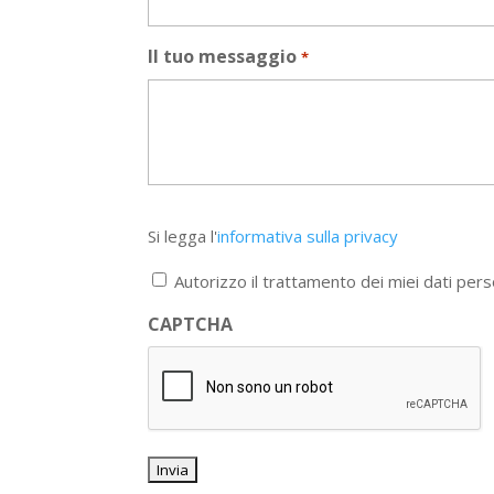
Il tuo messaggio
*
Si
Si legga l'
informativa sulla privacy
legga
l'informativa
Autorizzo il trattamento dei miei dati pers
sulla
privacy
CAPTCHA
*