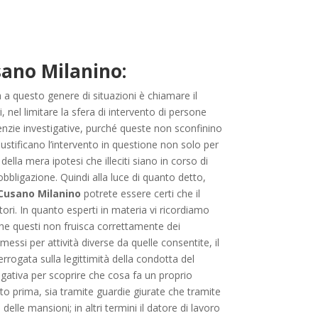
sano Milanino:
 a questo genere di situazioni è chiamare il
, nel limitare la sfera di intervento di persone
enzie investigative, purché queste non sconfinino
giustificano l’intervento in questione non solo per
della mera ipotesi che illeciti siano in corso di
’obbligazione. Quindi alla luce di quanto detto,
 Cusano Milanino
potrete essere certi che il
tori. In quanto esperti in materia vi ricordiamo
 che questi non fruisca correttamente dei
rmessi per attività diverse da quelle consentite, il
rogata sulla legittimità della condotta del
igativa per scoprire che cosa fa un proprio
tto prima, sia tramite guardie giurate che tramite
 delle mansioni; in altri termini il datore di lavoro