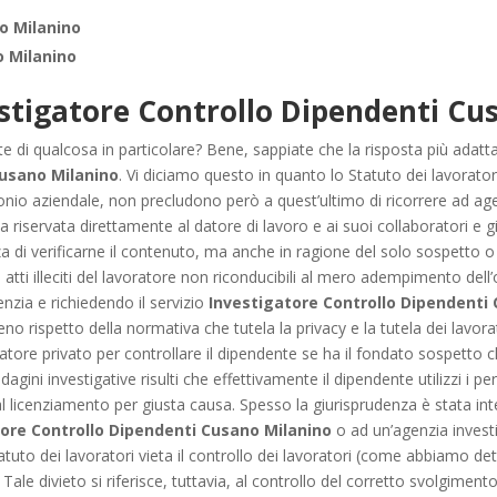
o Milanino
 Milanino
stigatore Controllo Dipendenti Cu
e di qualcosa in particolare? Bene, sappiate che la risposta più adatta
Cusano Milanino
. Vi diciamo questo in quanto lo Statuto dei lavoratori
monio aziendale, non precludono però a quest’ultimo di ricorrere ad ag
pria riservata direttamente al datore di lavoro e ai suoi collaboratori e 
nza di verificarne il contenuto, ma anche in ragione del solo sospetto o 
li atti illeciti del lavoratore non riconducibili al mero adempimento dell
genzia e richiedendo il servizio
Investigatore Controllo Dipendenti
no rispetto della normativa che tutela la privacy e la tutela dei lavora
gatore privato per controllare il dipendente se ha il fondato sospetto
agini investigative risulti che effettivamente il dipendente utilizzi i pe
licenziamento per giusta causa. Spesso la giurisprudenza è stata inter
tore Controllo Dipendenti Cusano Milanino
o ad un’agenzia invest
atuto dei lavoratori vieta il controllo dei lavoratori (come abbiamo de
. Tale divieto si riferisce, tuttavia, al controllo del corretto svolgimento