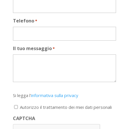
Telefono
*
Il tuo messaggio
*
Si
Si legga l'
informativa sulla privacy
legga
l'informativa
Autorizzo il trattamento dei miei dati personali
sulla
privacy
CAPTCHA
*