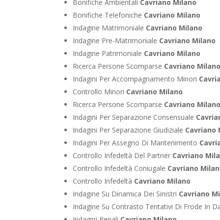
Bonifiche Ambientali
Cavriano Milano
Bonifiche Telefoniche
Cavriano Milano
Indagine Matrimoniale
Cavriano Milano
Indagine Pre-Matrimoniale
Cavriano Milano
Indagine Patrimoniale
Cavriano Milano
Ricerca Persone Scomparse
Cavriano Milan
Indagini Per Accompagnamento Minori
Cavri
Controllo Minori
Cavriano Milano
Ricerca Persone Scomparse
Cavriano Milan
Indagini Per Separazione Consensuale
Cavria
Indagini Per Separazione Giudiziale
Cavriano 
Indagini Per Assegno Di Mantenimento
Cavri
Controllo Infedeltà Del Partner
Cavriano Mil
Controllo Infedeltà Coniugale
Cavriano Mila
Controllo Infedeltà
Cavriano Milano
Indagine Su Dinamica Dei Sinistri
Cavriano M
Indagine Su Contrasto Tentativi Di Frode In D
Indagini Penali
Cavriano Milano