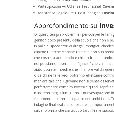
Partecipazioni Ad Udienze Testimoniali
Cavri
Assistenza Legale Pre E Post Indagine
Cavria
Approfondimento su
Inve
Di questi tempi i problemi e i pericoli per le fam
genitori poco presenti, della scuola che non è pi
in balia di spacciatori di droga, immigrati clande
capirne il perché e sospettate che non stia pren
che cosa sta accadendo e chi sta frequentando. 
noi possiamo essere quel “gancio” che vi manca pe
aiuto potrete impedire che il minore valichi quei 
o da chi ne fa le veci, potranno effettuare contro
maniera tale che il giovane non si senta osserv
perfettamente come muoversi e quindi saprà semp
minorenni negli ultimi tempi. Un’investigazione fi
fenomeno e correre ai ripari in entrambi i casi. Tr
indagine finalizzata a conoscere i comportamenti
salvarlo prima che sia troppo tardi. Fra le situaz