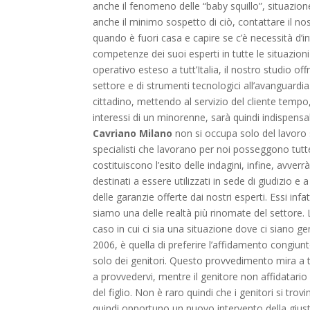
anche il fenomeno delle “baby squillo”, situazio
anche il minimo sospetto di ciò, contattare il no
quando è fuori casa e capire se c’è necessità d’i
competenze dei suoi esperti in tutte le situazioni
operativo esteso a tutt’Italia, il nostro studio of
settore e di strumenti tecnologici all’avanguardia
cittadino, mettendo al servizio del cliente temp
interessi di un minorenne, sarà quindi indispensa
Cavriano Milano
non si occupa solo del lavoro s
specialisti che lavorano per noi posseggono tut
costituiscono l’esito delle indagini, infine, avver
destinati a essere utilizzati in sede di giudizio e
delle garanzie offerte dai nostri esperti. Essi inf
siamo una delle realtà più rinomate del settore. L
caso in cui ci sia una situazione dove ci siano ge
2006, è quella di preferire l’affidamento congiunt
solo dei genitori. Questo provvedimento mira a tu
a provvedervi, mentre il genitore non affidatario c
del figlio. Non è raro quindi che i genitori si tro
quindi opportuno un nuovo intervento della giust