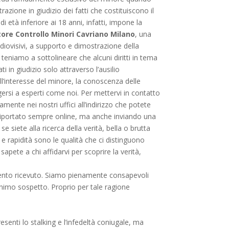
razione in giudizio dei fatti che costituiscono il
i età inferiore ai 18 anni, infatti, impone la
tore Controllo Minori Cavriano Milano
, una
udiovisivi, a supporto e dimostrazione della
teniamo a sottolineare che alcuni diritti in tema
 in giudizio solo attraverso l’ausilio
ll’interesse del minore, la conoscenza delle
ersi a esperti come noi. Per mettervi in contatto
tamente nei nostri uffici all’indirizzo che potete
riportato sempre online, ma anche inviando una
e siete alla ricerca della verità, bella o brutta
e rapidità sono le qualità che ci distinguono
apete a chi affidarvi per scoprire la verità,
mento ricevuto. Siamo pienamente consapevoli
inimo sospetto. Proprio per tale ragione
esenti lo stalking e l’infedeltà coniugale, ma