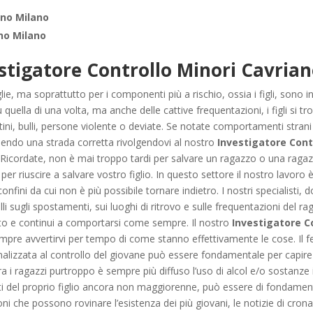
ano Milano
no Milano
stigatore Controllo Minori Cavrian
iglie, ma soprattutto per i componenti più a rischio, ossia i figli, sono
ù quella di una volta, ma anche delle cattive frequentazioni, i figli si
stini, bulli, persone violente o deviate. Se notate comportamenti strani 
dendo una strada corretta rivolgendovi al nostro
Investigatore Cont
Ricordate, non è mai troppo tardi per salvare un ragazzo o una ragazz
r riuscire a salvare vostro figlio. In questo settore il nostro lavoro
confini da cui non è più possibile tornare indietro. I nostri specialisti
lli sugli spostamenti, sui luoghi di ritrovo e sulle frequentazioni del r
ato e continui a comportarsi come sempre. Il nostro
Investigatore C
re avvertirvi per tempo di come stanno effettivamente le cose. Il fe
nalizzata al controllo del giovane può essere fondamentale per capire se 
a i ragazzi purtroppo è sempre più diffuso l’uso di alcol e/o sostanze il
 del proprio figlio ancora non maggiorenne, può essere di fondamental
ioni che possono rovinare l’esistenza dei più giovani, le notizie di cron