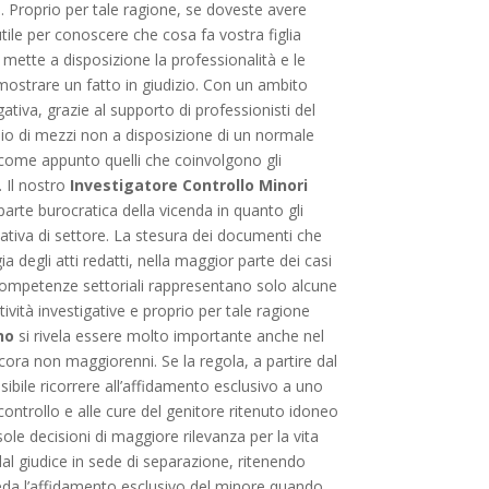
. Proprio per tale ragione, se doveste avere
ile per conoscere che cosa fa vostra figlia
 mette a disposizione la professionalità e le
dimostrare un fatto in giudizio. Con un ambito
gativa, grazie al supporto di professionisti del
silio di mezzi non a disposizione di un normale
, come appunto quelli che coinvolgono gli
. Il nostro
Investigatore Controllo Minori
parte burocratica della vicenda in quanto gli
tiva di settore. La stesura dei documenti che
a degli atti redatti, nella maggior parte dei casi
ate competenze settoriali rappresentano solo alcune
tività investigative e proprio per tale ragione
no
si rivela essere molto importante anche nel
ncora non maggiorenni. Se la regola, a partire dal
sibile ricorrere all’affidamento esclusivo a uno
ontrollo e alle cure del genitore ritenuto idoneo
 sole decisioni di maggiore rilevanza per la vita
e dal giudice in sede di separazione, ritenendo
hieda l’affidamento esclusivo del minore quando