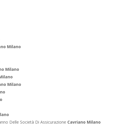
o
ano Milano
o
no Milano
Milano
ano Milano
ano
no
ilano
anno Delle Società Di Assicurazione
Cavriano Milano