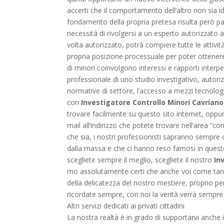
accerti che il comportamento dell’altro non sia ido
fondamento della propria pretesa risulta però part
necessità di rivolgersi a un esperto autorizzato a
volta autorizzato, potrà compiere tutte le attivi
propria posizione processuale per poter ottenere 
di minori coinvolgono interessi e rapporti interp
professionale di uno studio investigativo, autori
normative di settore, l’accesso a mezzi tecnologi
con
Investigatore Controllo Minori Cavrian
trovare facilmente su questo sito internet, opp
mail all’indirizzo che potete trovare nell’area “co
che sia, i nostri professionisti sapranno sempre 
dalla massa e che ci hanno reso famosi in questo d
scegliete sempre il meglio, scegliete il nostro
In
mo assolutamente certi che anche voi come tanti
della delicatezza del nostro mestiere, proprio p
ricordate sempre, con noi la verità verrà sempre 
Altri servizi dedicati ai privati cittadini
La nostra realtà è in grado di supportarvi anche in