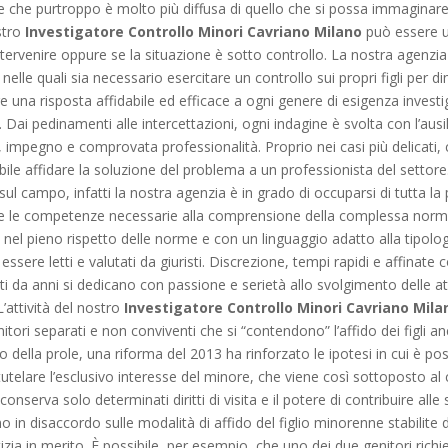
ne che purtroppo è molto più diffusa di quello che si possa immaginare
stro
Investigatore Controllo Minori Cavriano Milano
può essere ut
ntervenire oppure se la situazione è sotto controllo. La nostra agenzia
 nelle quali sia necessario esercitare un controllo sui propri figli per 
fre una risposta affidabile ed efficace a ogni genere di esigenza investi
. Dai pedinamenti alle intercettazioni, ogni indagine è svolta con l’au
o, impegno e comprovata professionalità. Proprio nei casi più delicati
bile affidare la soluzione del problema a un professionista del settore
ul campo, infatti la nostra agenzia è in grado di occuparsi di tutta la 
te le competenze necessarie alla comprensione della complessa norma
rà nel pieno rispetto delle norme e con un linguaggio adatto alla tipologi
 a essere letti e valutati da giuristi. Discrezione, tempi rapidi e affin
atti da anni si dedicano con passione e serietà allo svolgimento delle at
’attività del nostro
Investigatore Controllo Minori Cavriano Mila
nitori separati e non conviventi che si “contendono” l’affido dei figli a
o della prole, una riforma del 2013 ha rinforzato le ipotesi in cui è pos
telare l’esclusivo interesse del minore, che viene così sottoposto al c
onserva solo determinati diritti di visita e il potere di contribuire alle
vino in disaccordo sulle modalità di affido del figlio minorenne stabilit
izia in merito. È possibile, per esempio, che uno dei due genitori ric