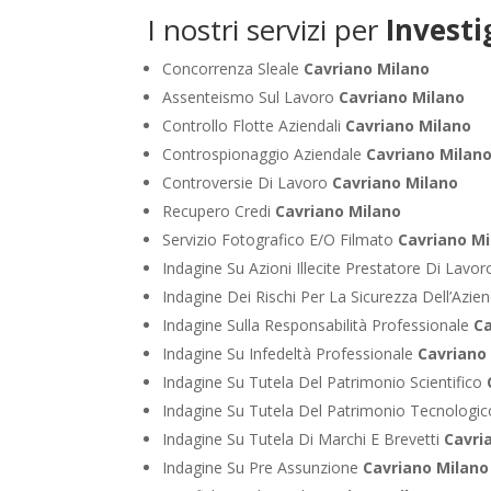
I nostri servizi per
Investi
Concorrenza Sleale
Cavriano Milano
Assenteismo Sul Lavoro
Cavriano Milano
Controllo Flotte Aziendali
Cavriano Milano
Controspionaggio Aziendale
Cavriano Milan
Controversie Di Lavoro
Cavriano Milano
Recupero Credi
Cavriano Milano
Servizio Fotografico E/O Filmato
Cavriano Mi
Indagine Su Azioni Illecite Prestatore Di Lavo
Indagine Dei Rischi Per La Sicurezza Dell’Azie
Indagine Sulla Responsabilità Professionale
Ca
Indagine Su Infedeltà Professionale
Cavriano
Indagine Su Tutela Del Patrimonio Scientifico
Indagine Su Tutela Del Patrimonio Tecnologi
Indagine Su Tutela Di Marchi E Brevetti
Cavri
Indagine Su Pre Assunzione
Cavriano Milano