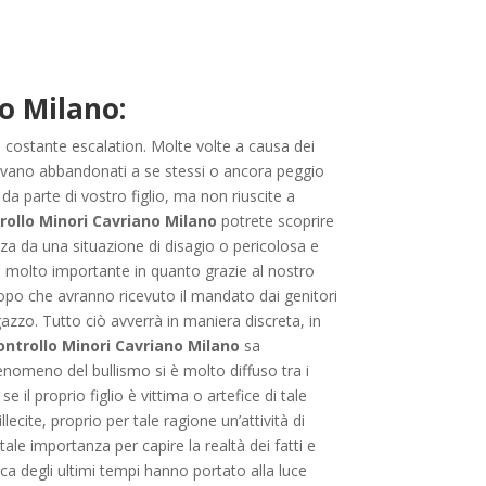
o Milano:
 in costante escalation. Molte volte a causa dei
 trovano abbandonati a se stessi o ancora peggio
da parte di vostro figlio, ma non riuscite a
rollo Minori Cavriano Milano
potrete scoprire
a da una situazione di disagio o pericolosa e
 è molto importante in quanto grazie al nostro
, dopo che avranno ricevuto il mandato dai genitori
agazzo. Tutto ciò avverrà in maniera discreta, in
ontrollo Minori Cavriano Milano
sa
nomeno del bullismo si è molto diffuso tra i
il proprio figlio è vittima o artefice di tale
lecite, proprio per tale ragione un’attività di
e importanza per capire la realtà dei fatti e
aca degli ultimi tempi hanno portato alla luce