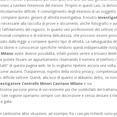
neo a tutelare l’interesse del minore. Proprio in questi casi, la dimost
icolarmente difficile. Il coinvolgimento degli interessi di un soggetto d
 compiere questo genere di attività investigativa. Il nostro
Investiga
tà necessarie alla raccolta di prove e documenti, anche fotografici e a
l’affidamento del ragazzo. In quanto veri professionisti del settore ci 
ersonali complessi e di estrema delicatezza, che possono essere provati
zzato dalla legge a compiere questo tipo di attività. La salvaguardia de
ci idonei e conoscenze specifiche rendono quindi indispensabile rivolg
o Milano
avete diverse possibilità, infatti potete venire a trovarci diret
ure potete fissare un appuntamento chiamando il numero di telefono 
ntatti” di questa pagina web. Ve lo vogliamo ripetere ancora una volta, s
come aiutarvi. Trasparenza, rispetto della vostra privacy, competenza 
ifficile settore. Quindi, alla luce di quanto vi abbiamo detto, se non s
vestigatore Controllo Minori Cavriano Milano
e sia
ssime persone prima di voi resterete più che soddisfatti del tratta
er tale ragione operiamo sempre con discrezione e senza destare il m
a galla.
 tantissime altre situazioni, ad esempio fra i casi più richiesti sono pr