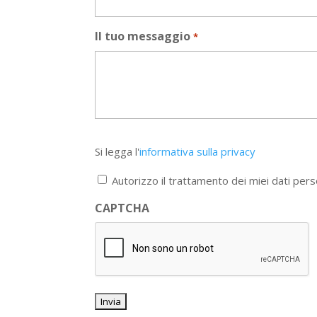
Il tuo messaggio
*
Si
Si legga l'
informativa sulla privacy
legga
l'informativa
Autorizzo il trattamento dei miei dati pers
sulla
privacy
CAPTCHA
*