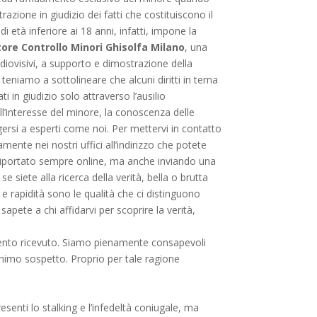
razione in giudizio dei fatti che costituiscono il
i età inferiore ai 18 anni, infatti, impone la
tore Controllo Minori Ghisolfa Milano
, una
udiovisivi, a supporto e dimostrazione della
teniamo a sottolineare che alcuni diritti in tema
 in giudizio solo attraverso l’ausilio
ll’interesse del minore, la conoscenza delle
ersi a esperti come noi. Per mettervi in contatto
amente nei nostri uffici all’indirizzo che potete
riportato sempre online, ma anche inviando una
e siete alla ricerca della verità, bella o brutta
e rapidità sono le qualità che ci distinguono
apete a chi affidarvi per scoprire la verità,
mento ricevuto. Siamo pienamente consapevoli
inimo sospetto. Proprio per tale ragione
esenti lo stalking e l’infedeltà coniugale, ma