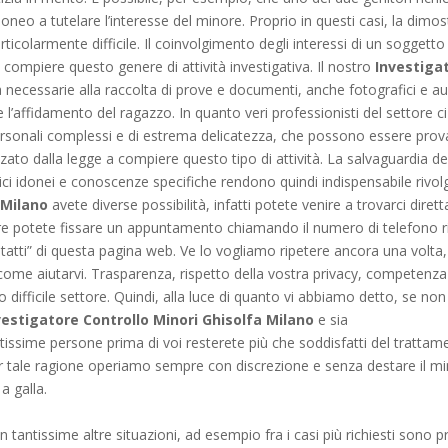
neo a tutelare l’interesse del minore. Proprio in questi casi, la dimost
icolarmente difficile. Il coinvolgimento degli interessi di un soggetto d
 compiere questo genere di attività investigativa. Il nostro
Investiga
tà necessarie alla raccolta di prove e documenti, anche fotografici e a
l’affidamento del ragazzo. In quanto veri professionisti del settore ci 
ersonali complessi e di estrema delicatezza, che possono essere provati
zzato dalla legge a compiere questo tipo di attività. La salvaguardia de
ci idonei e conoscenze specifiche rendono quindi indispensabile rivolg
 Milano
avete diverse possibilità, infatti potete venire a trovarci dirett
ure potete fissare un appuntamento chiamando il numero di telefono 
ntatti” di questa pagina web. Ve lo vogliamo ripetere ancora una volta, s
come aiutarvi. Trasparenza, rispetto della vostra privacy, competenza 
ifficile settore. Quindi, alla luce di quanto vi abbiamo detto, se non s
vestigatore Controllo Minori Ghisolfa Milano
e sia
ssime persone prima di voi resterete più che soddisfatti del tratta
er tale ragione operiamo sempre con discrezione e senza destare il m
a galla.
 tantissime altre situazioni, ad esempio fra i casi più richiesti sono pr