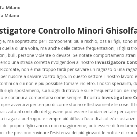
lfa Milano
fa Milano
stigatore Controllo Minori Ghisolf
iglie, ma soprattutto per i componenti più a rischio, ossia i figli, sono
ù quella di una volta, ma anche delle cattive frequentazioni, i figli si
stini, bulli, persone violente o deviate. Se notate comportamenti strani 
dendo una strada corretta rivolgendovi al nostro
Investigatore Cont
Ricordate, non è mai troppo tardi per salvare un ragazzo o una ragazz
r riuscire a salvare vostro figlio. In questo settore il nostro lavoro
confini da cui non è più possibile tornare indietro. I nostri specialisti
lli sugli spostamenti, sui luoghi di ritrovo e sulle frequentazioni del r
ato e continui a comportarsi come sempre. Il nostro
Investigatore C
re avvertirvi per tempo di come stanno effettivamente le cose. Il fe
nalizzata al controllo del giovane può essere fondamentale per capire se 
a i ragazzi purtroppo è sempre più diffuso l’uso di alcol e/o sostanze il
 del proprio figlio ancora non maggiorenne, può essere di fondamental
ioni che possono rovinare l’esistenza dei più giovani, le notizie di cron