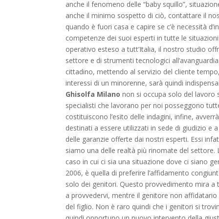
anche il fenomeno delle “baby squillo”, situazio
anche il minimo sospetto di ciò, contattare il no
quando è fuori casa e capire se c’è necessità d’i
competenze dei suoi esperti in tutte le situazioni
operativo esteso a tutt’Italia, il nostro studio of
settore e di strumenti tecnologici all’avanguardia
cittadino, mettendo al servizio del cliente temp
interessi di un minorenne, sarà quindi indispensa
Ghisolfa Milano
non si occupa solo del lavoro su
specialisti che lavorano per noi posseggono tut
costituiscono l’esito delle indagini, infine, avver
destinati a essere utilizzati in sede di giudizio e
delle garanzie offerte dai nostri esperti. Essi inf
siamo una delle realtà più rinomate del settore. L
caso in cui ci sia una situazione dove ci siano ge
2006, è quella di preferire l’affidamento congiunt
solo dei genitori. Questo provvedimento mira a tu
a provvedervi, mentre il genitore non affidatario c
del figlio. Non è raro quindi che i genitori si tro
quindi opportuno un nuovo intervento della giust