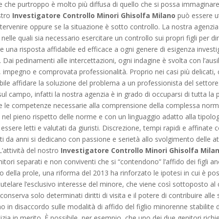
ne che purtroppo è molto più diffusa di quello che si possa immaginare
stro
Investigatore Controllo Minori Ghisolfa Milano
può essere ut
ntervenire oppure se la situazione è sotto controllo. La nostra agenzia
 nelle quali sia necessario esercitare un controllo sui propri figli per 
fre una risposta affidabile ed efficace a ogni genere di esigenza investi
. Dai pedinamenti alle intercettazioni, ogni indagine è svolta con l’au
o, impegno e comprovata professionalità. Proprio nei casi più delicati
bile affidare la soluzione del problema a un professionista del settore
l campo, infatti la nostra agenzia è in grado di occuparsi di tutta la 
te le competenze necessarie alla comprensione della complessa norma
rà nel pieno rispetto delle norme e con un linguaggio adatto alla tipologi
 a essere letti e valutati da giuristi. Discrezione, tempi rapidi e affin
atti da anni si dedicano con passione e serietà allo svolgimento delle at
’attività del nostro
Investigatore Controllo Minori Ghisolfa Mila
nitori separati e non conviventi che si “contendono” l’affido dei figli a
o della prole, una riforma del 2013 ha rinforzato le ipotesi in cui è pos
telare l’esclusivo interesse del minore, che viene così sottoposto al c
onserva solo determinati diritti di visita e il potere di contribuire alle
vino in disaccordo sulle modalità di affido del figlio minorenne stabilit
izia in merito. È possibile, per esempio, che uno dei due genitori ric