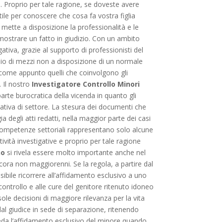
. Proprio per tale ragione, se doveste avere
ile per conoscere che cosa fa vostra figlia
 mette a disposizione la professionalità e le
dimostrare un fatto in giudizio. Con un ambito
gativa, grazie al supporto di professionisti del
silio di mezzi non a disposizione di un normale
, come appunto quelli che coinvolgono gli
. Il nostro
Investigatore Controllo Minori
parte burocratica della vicenda in quanto gli
tiva di settore. La stesura dei documenti che
a degli atti redatti, nella maggior parte dei casi
ate competenze settoriali rappresentano solo alcune
tività investigative e proprio per tale ragione
no
si rivela essere molto importante anche nel
ncora non maggiorenni. Se la regola, a partire dal
sibile ricorrere all’affidamento esclusivo a uno
ontrollo e alle cure del genitore ritenuto idoneo
 sole decisioni di maggiore rilevanza per la vita
e dal giudice in sede di separazione, ritenendo
hieda l’affidamento esclusivo del minore quando