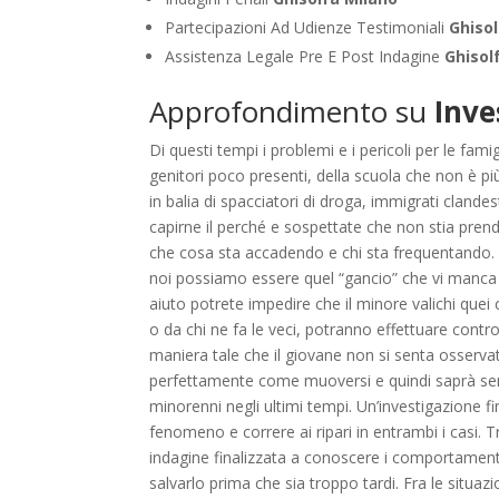
Partecipazioni Ad Udienze Testimoniali
Ghiso
Assistenza Legale Pre E Post Indagine
Ghisol
Approfondimento su
Inve
Di questi tempi i problemi e i pericoli per le fam
genitori poco presenti, della scuola che non è pi
in balia di spacciatori di droga, immigrati clande
capirne il perché e sospettate che non stia pren
che cosa sta accadendo e chi sta frequentando. 
noi possiamo essere quel “gancio” che vi manca pe
aiuto potrete impedire che il minore valichi quei 
o da chi ne fa le veci, potranno effettuare contro
maniera tale che il giovane non si senta osserv
perfettamente come muoversi e quindi saprà semp
minorenni negli ultimi tempi. Un’investigazione fi
fenomeno e correre ai ripari in entrambi i casi. Tr
indagine finalizzata a conoscere i comportamenti
salvarlo prima che sia troppo tardi. Fra le situaz