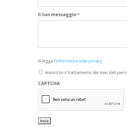
Il tuo messaggio
*
Si
Si legga l'
informativa sulla privacy
legga
l'informativa
Autorizzo il trattamento dei miei dati pers
sulla
privacy
CAPTCHA
*