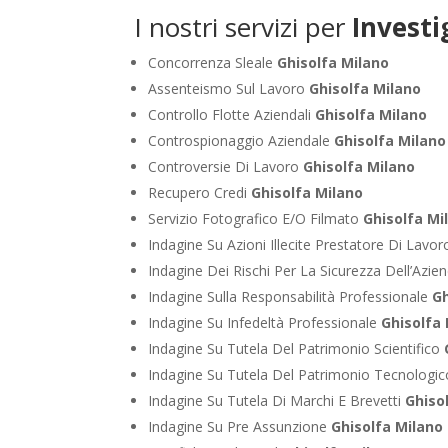
I nostri servizi per
Investi
Concorrenza Sleale
Ghisolfa Milano
Assenteismo Sul Lavoro
Ghisolfa Milano
Controllo Flotte Aziendali
Ghisolfa Milano
Controspionaggio Aziendale
Ghisolfa Milano
Controversie Di Lavoro
Ghisolfa Milano
Recupero Credi
Ghisolfa Milano
Servizio Fotografico E/O Filmato
Ghisolfa Mi
Indagine Su Azioni Illecite Prestatore Di Lavo
Indagine Dei Rischi Per La Sicurezza Dell’Azie
Indagine Sulla Responsabilità Professionale
Gh
Indagine Su Infedeltà Professionale
Ghisolfa
Indagine Su Tutela Del Patrimonio Scientifico
Indagine Su Tutela Del Patrimonio Tecnologi
Indagine Su Tutela Di Marchi E Brevetti
Ghiso
Indagine Su Pre Assunzione
Ghisolfa Milano