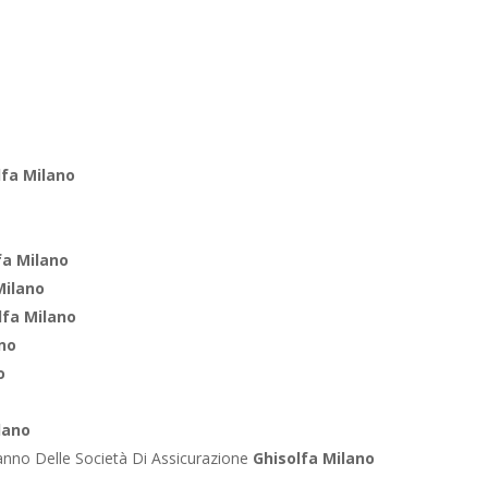
lfa Milano
fa Milano
Milano
lfa Milano
ano
o
lano
anno Delle Società Di Assicurazione
Ghisolfa Milano