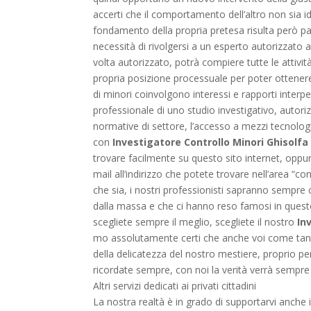
accerti che il comportamento dell’altro non sia ido
fondamento della propria pretesa risulta però part
necessità di rivolgersi a un esperto autorizzato a
volta autorizzato, potrà compiere tutte le attivi
propria posizione processuale per poter ottenere 
di minori coinvolgono interessi e rapporti interp
professionale di uno studio investigativo, autori
normative di settore, l’accesso a mezzi tecnologi
con
Investigatore Controllo Minori Ghisolfa
trovare facilmente su questo sito internet, opp
mail all’indirizzo che potete trovare nell’area “co
che sia, i nostri professionisti sapranno sempre 
dalla massa e che ci hanno reso famosi in questo d
scegliete sempre il meglio, scegliete il nostro
In
mo assolutamente certi che anche voi come tanti
della delicatezza del nostro mestiere, proprio p
ricordate sempre, con noi la verità verrà sempre 
Altri servizi dedicati ai privati cittadini
La nostra realtà è in grado di supportarvi anche in