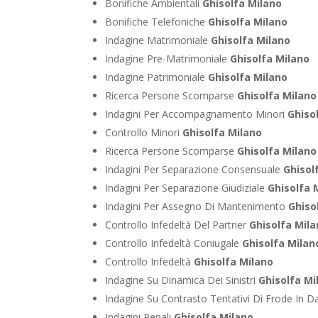
Bonifiche Ambientali
Ghisolfa Milano
Bonifiche Telefoniche
Ghisolfa Milano
Indagine Matrimoniale
Ghisolfa Milano
Indagine Pre-Matrimoniale
Ghisolfa Milano
Indagine Patrimoniale
Ghisolfa Milano
Ricerca Persone Scomparse
Ghisolfa Milano
Indagini Per Accompagnamento Minori
Ghiso
Controllo Minori
Ghisolfa Milano
Ricerca Persone Scomparse
Ghisolfa Milano
Indagini Per Separazione Consensuale
Ghisol
Indagini Per Separazione Giudiziale
Ghisolfa 
Indagini Per Assegno Di Mantenimento
Ghiso
Controllo Infedeltà Del Partner
Ghisolfa Mil
Controllo Infedeltà Coniugale
Ghisolfa Milan
Controllo Infedeltà
Ghisolfa Milano
Indagine Su Dinamica Dei Sinistri
Ghisolfa Mi
Indagine Su Contrasto Tentativi Di Frode In D
Indagini Penali
Ghisolfa Milano