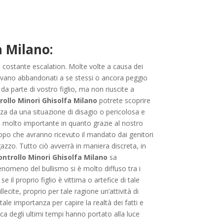
a Milano:
 in costante escalation. Molte volte a causa dei
 trovano abbandonati a se stessi o ancora peggio
da parte di vostro figlio, ma non riuscite a
rollo Minori Ghisolfa Milano
potrete scoprire
a da una situazione di disagio o pericolosa e
 è molto importante in quanto grazie al nostro
, dopo che avranno ricevuto il mandato dai genitori
agazzo. Tutto ciò avverrà in maniera discreta, in
ontrollo Minori Ghisolfa Milano
sa
nomeno del bullismo si è molto diffuso tra i
il proprio figlio è vittima o artefice di tale
lecite, proprio per tale ragione un’attività di
e importanza per capire la realtà dei fatti e
aca degli ultimi tempi hanno portato alla luce