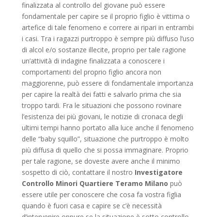
finalizzata al controllo del giovane può essere
fondamentale per capire se il proprio figlio è vittima o
artefice di tale fenomeno e correre ai ripari in entrambi
i casi. Tra i ragazzi purtroppo è sempre più diffuso l’uso
di alcol e/o sostanze illecite, proprio per tale ragione
un’attività di indagine finalizzata a conoscere i
comportamenti del proprio figlio ancora non
maggiorenne, può essere di fondamentale importanza
per capire la realtà dei fatti e salvarlo prima che sia
troppo tardi. Fra le situazioni che possono rovinare
l’esistenza dei più giovani, le notizie di cronaca degli
ultimi tempi hanno portato alla luce anche il fenomeno
delle “baby squillo”, situazione che purtroppo è molto
più diffusa di quello che si possa immaginare. Proprio
per tale ragione, se doveste avere anche il minimo
sospetto di ciò, contattare il nostro
Investigatore
Controllo Minori Quartiere Teramo Milano
può
essere utile per conoscere che cosa fa vostra figlia
quando è fuori casa e capire se c’è necessità
d’intervenire oppure se la situazione è sotto controllo.