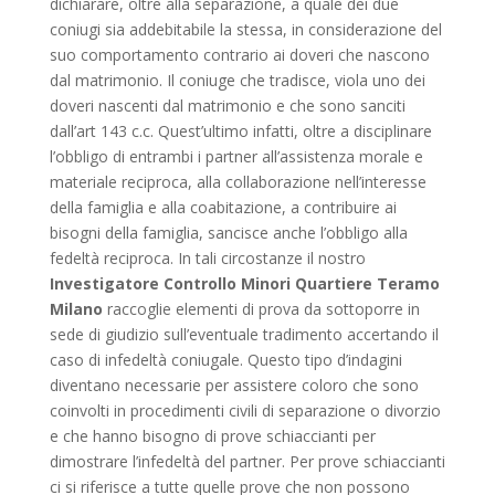
dichiarare, oltre alla separazione, a quale dei due
coniugi sia addebitabile la stessa, in considerazione del
suo comportamento contrario ai doveri che nascono
dal matrimonio. Il coniuge che tradisce, viola uno dei
doveri nascenti dal matrimonio e che sono sanciti
dall’art 143 c.c. Quest’ultimo infatti, oltre a disciplinare
l’obbligo di entrambi i partner all’assistenza morale e
materiale reciproca, alla collaborazione nell’interesse
della famiglia e alla coabitazione, a contribuire ai
bisogni della famiglia, sancisce anche l’obbligo alla
fedeltà reciproca. In tali circostanze il nostro
Investigatore Controllo Minori Quartiere Teramo
Milano
raccoglie elementi di prova da sottoporre in
sede di giudizio sull’eventuale tradimento accertando il
caso di infedeltà coniugale. Questo tipo d’indagini
diventano necessarie per assistere coloro che sono
coinvolti in procedimenti civili di separazione o divorzio
e che hanno bisogno di prove schiaccianti per
dimostrare l’infedeltà del partner. Per prove schiaccianti
ci si riferisce a tutte quelle prove che non possono