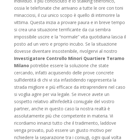
individuo. Il più conosciuto è lo stalking telefonico,
ossia le telefonate che arrivano a tutte le ore con toni
minacciosi, il cui unico scopo è quello di intimorire la
vittima. Questa inizia a provare paura e in breve tempo
si crea una situazione terrificante da cui sembra
impossibile uscire e la “normale” vita quotidiana lascia il
posto ad un vero e proprio incubo. Se la situazione
dovesse diventare insostenibile, rivolgervi al nostro
Investigatore Controllo Minori Quartiere Teramo
Milano
potrebbe essere la soluzione che state
cercando, infatti acquisendo delle prove concrete
sull’identità di chi vi sta infastidendo rappresenta la
strada migliore e più efficace da intraprendere nel caso
si voglia agire per via legale. Se invece avete un
sospetto relativo all’infedeltà coniugale del vostro
partner, anche in questo caso la nostra realtà è
assolutamente più che competente in materia. Vi
ricordiamo innanzi tutto che il tradimento, laddove
venga provato, può essere un giusto motivo per
richiedere la separazione tra i coniugi, ogni qual volta