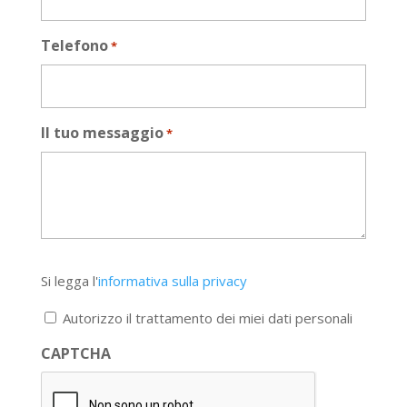
Telefono
*
Il tuo messaggio
*
Si
Si legga l'
informativa sulla privacy
legga
l'informativa
Autorizzo il trattamento dei miei dati personali
sulla
privacy
CAPTCHA
*