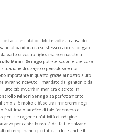
 in costante escalation. Molte volte a causa dei
 trovano abbandonati a se stessi o ancora peggio
da parte di vostro figlio, ma non riuscite a
rollo Minori Senago
potrete scoprire che cosa
situazione di disagio o pericolosa e noi
olto importante in quanto grazie al nostro aiuto
 che avranno ricevuto il mandato dai genitori o da
. Tutto ciò avverrà in maniera discreta, in
ontrollo Minori Senago
sa perfettamente
ismo si è molto diffuso tra i minorenni negli
lio è vittima o artefice di tale fenomeno e
io per tale ragione un’attività di indagine
nza per capire la realtà dei fatti e salvarlo
 ultimi tempi hanno portato alla luce anche il