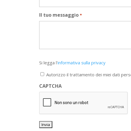
Il tuo messaggio
*
Si
Si legga l'
informativa sulla privacy
legga
l'informativa
Autorizzo il trattamento dei miei dati pers
sulla
privacy
CAPTCHA
*