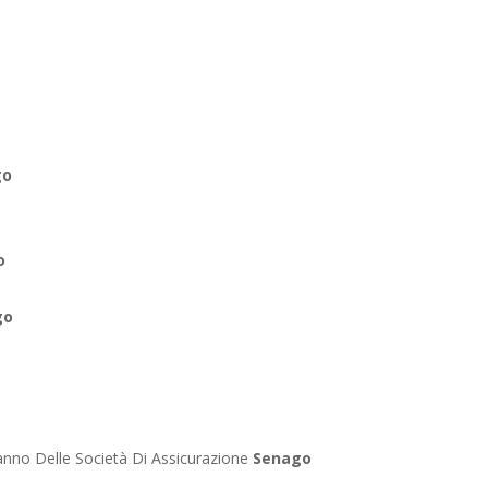
go
o
go
anno Delle Società Di Assicurazione
Senago