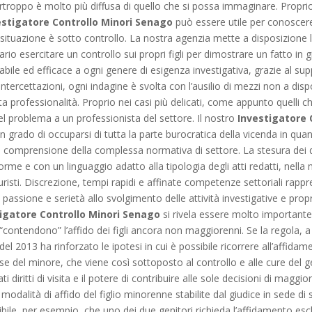
rtroppo è molto più diffusa di quello che si possa immaginare. Proprio
estigatore Controllo Minori Senago
può essere utile per conoscere
a situazione è sotto controllo. La nostra agenzia mette a disposizione
ssario esercitare un controllo sui propri figli per dimostrare un fatto i
fidabile ed efficace a ogni genere di esigenza investigativa, grazie al su
intercettazioni, ogni indagine è svolta con l’ausilio di mezzi non a di
 professionalità. Proprio nei casi più delicati, come appunto quelli c
del problema a un professionista del settore. Il nostro
Investigatore 
in grado di occuparsi di tutta la parte burocratica della vicenda in quan
comprensione della complessa normativa di settore. La stesura dei d
norme e con un linguaggio adatto alla tipologia degli atti redatti, nella 
 giuristi. Discrezione, tempi rapidi e affinate competenze settoriali rap
on passione e serietà allo svolgimento delle attività investigative e pro
igatore Controllo Minori Senago
si rivela essere molto importante
 “contendono” l’affido dei figli ancora non maggiorenni. Se la regola, a 
el 2013 ha rinforzato le ipotesi in cui è possibile ricorrere all’affida
se del minore, che viene così sottoposto al controllo e alle cure del g
iritti di visita e il potere di contribuire alle sole decisioni di maggior
le modalità di affido del figlio minorenne stabilite dal giudice in sede
sibile, per esempio, che uno dei due genitori richieda l’affidamento esc