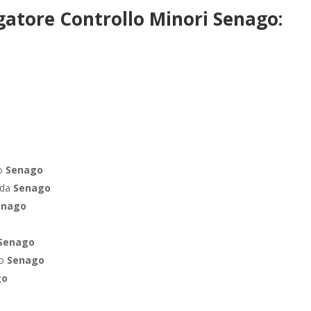
gatore Controllo Minori Senago:
ro
Senago
nda
Senago
enago
Senago
co
Senago
go