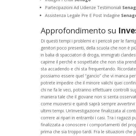
Partecipazioni Ad Udienze Testimoniali
Sena
Assistenza Legale Pre E Post Indagine
Senag
Approfondimento su
Inve
Di questi tempi i problemi e i pericoli per le fam
genitori poco presenti, della scuola che non è pi
in balia di spacciatori di droga, immigrati clande
capirne il perché e sospettate che non stia pren
sta accadendo e chi sta frequentando. Ricordate,
possiamo essere quel “gancio” che vi manca per ri
potrete impedire che il minore valichi quei confin
chi ne fa le veci, potranno effettuare controlli su
maniera tale che il giovane non si senta osserv
come muoversi e quindi saprà sempre avvertirvi 
ultimi tempi. Un’investigazione finalizzata al con
correre ai ripari in entrambi i casi. Tra i ragazzi 
finalizzata a conoscere i comportamenti del prop
prima che sia troppo tardi. Fra le situazioni che 