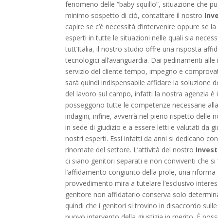
fenomeno delle “baby squillo”, situazione che pu
minimo sospetto di ciò, contattare il nostro
Inv
capire se c’è necessità d’intervenire oppure se l
esperti in tutte le situazioni nelle quali sia nece
tutt’Italia, il nostro studio offre una risposta af
tecnologici all’avanguardia. Dai pedinamenti alle 
servizio del cliente tempo, impegno e comprovata
sarà quindi indispensabile affidare la soluzione 
del lavoro sul campo, infatti la nostra agenzia è 
posseggono tutte le competenze necessarie alla 
indagini, infine, avverrà nel pieno rispetto delle 
in sede di giudizio e a essere letti e valutati da
nostri esperti. Essi infatti da anni si dedicano c
rinomate del settore. L’attività del nostro
Invest
ci siano genitori separati e non conviventi che si
l’affidamento congiunto della prole, una riforma d
provvedimento mira a tutelare l’esclusivo interes
genitore non affidatario conserva solo determinati d
quindi che i genitori si trovino in disaccordo sul
nuovo intervento della giustizia in merito. È pos