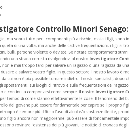
go
o
stigatore Controllo Minori Senago:
iglie, ma soprattutto per i componenti più a rischio, ossia i figli, sono
ù quella di una volta, ma anche delle cattive frequentazioni, i figli si
stini, bulli, persone violente o deviate. Se notate comportamenti strani 
dendo una strada corretta rivolgendovi al nostro
Investigatore Cont
 non è mai troppo tardi per salvare un ragazzo o una ragazza da una 
uscire a salvare vostro figlio. In questo settore il nostro lavoro è m
i da cui non è più possibile tornare indietro. I nostri specialisti, dopo
gli spostamenti, sui luoghi di ritrovo e sulle frequentazioni del ragazzo
ato e continui a comportarsi come sempre. Il nostro
Investigatore C
per tempo di come stanno effettivamente le cose. Il fenomeno del bull
trollo del giovane può essere fondamentale per capire se il proprio fig
purtroppo è sempre più diffuso l’uso di alcol e/o sostanze illecite, propr
rio figlio ancora non maggiorenne, può essere di fondamentale importa
possono rovinare l’esistenza dei più giovani, le notizie di cronaca degli