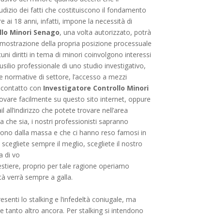
iudizio dei fatti che costituiscono il fondamento
re ai 18 anni, infatti, impone la necessità di
llo Minori Senago
, una volta autorizzato, potrà
 dimostrazione della propria posizione processuale
uni diritti in tema di minori coinvolgono interessi
silio professionale di uno studio investigativo,
le normative di settore, l’accesso a mezzi
n contatto con
Investigatore Controllo Minori
 trovare facilmente su questo sito internet, oppure
ll’indirizzo che potete trovare nell’area
ta che sia, i nostri professionisti sapranno
guono dalla massa e che ci hanno reso famosi in
, scegliete sempre il meglio, scegliete il nostro
a di vo
estiere, proprio per tale ragione operiamo
tà verrà sempre a galla.
esenti lo stalking e l’infedeltà coniugale, ma
 e tanto altro ancora. Per stalking si intendono