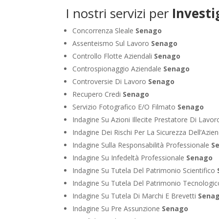
I nostri servizi per
Investi
Concorrenza Sleale
Senago
Assenteismo Sul Lavoro
Senago
Controllo Flotte Aziendali
Senago
Controspionaggio Aziendale
Senago
Controversie Di Lavoro
Senago
Recupero Credi
Senago
Servizio Fotografico E/O Filmato
Senago
Indagine Su Azioni Illecite Prestatore Di Lavo
Indagine Dei Rischi Per La Sicurezza Dell’Azie
Indagine Sulla Responsabilità Professionale
S
Indagine Su Infedeltà Professionale
Senago
Indagine Su Tutela Del Patrimonio Scientifico
Indagine Su Tutela Del Patrimonio Tecnologi
Indagine Su Tutela Di Marchi E Brevetti
Sena
Indagine Su Pre Assunzione
Senago