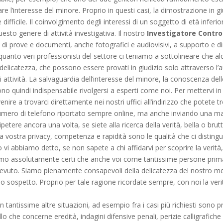
e l’interesse del minore. Proprio in questi casi, la dimostrazione in g
difficile. Il coinvolgimento degli interessi di un soggetto di età inferio
esto genere di attività investigativa. Il nostro
Investigatore Contro
ta di prove e documenti, anche fotografici e audiovisivi, a supporto e
uanto veri professionisti del settore ci teniamo a sottolineare che alc
delicatezza, che possono essere provati in giudizio solo attraverso l’au
 attività. La salvaguardia dell’interesse del minore, la conoscenza del
no quindi indispensabile rivolgersi a esperti come noi. Per mettervi i
venire a trovarci direttamente nei nostri uffici all’indirizzo che potete
ero di telefono riportato sempre online, ma anche inviando una mail a
petere ancora una volta, se siete alla ricerca della verità, bella o brut
a vostra privacy, competenza e rapidità sono le qualità che ci distin
to vi abbiamo detto, se non sapete a chi affidarvi per scoprire la verità
mo assolutamente certi che anche voi come tantissime persone prim
ricevuto. Siamo pienamente consapevoli della delicatezza del nostro m
 sospetto. Proprio per tale ragione ricordate sempre, con noi la veri
 tantissime altre situazioni, ad esempio fra i casi più richiesti sono pr
o che concerne eredità, indagini difensive penali, perizie calligrafiche