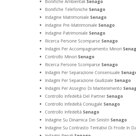
Bonifiche Ambientali
Senago
Bonifiche Telefoniche
Senago
Indagine Matrimoniale
Senago
Indagine Pre-Matrimoniale
Senago
Indagine Patrimoniale
Senago
Ricerca Persone Scomparse
Senago
Indagini Per Accompagnamento Minori
Sena
Controllo Minori
Senago
Ricerca Persone Scomparse
Senago
Indagini Per Separazione Consensuale
Senag
Indagini Per Separazione Giudiziale
Senago
Indagini Per Assegno Di Mantenimento
Sena
Controllo Infedeltà Del Partner
Senago
Controllo Infedeltà Coniugale
Senago
Controllo Infedeltà
Senago
Indagine Su Dinamica Dei Sinistri
Senago
Indagine Su Contrasto Tentativi Di Frode In D
Indagini Penali
Senago