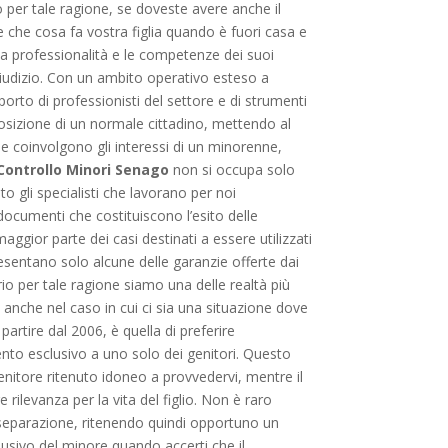
 per tale ragione, se doveste avere anche il
 che cosa fa vostra figlia quando è fuori casa e
 la professionalità e le competenze dei suoi
n giudizio. Con un ambito operativo esteso a
pporto di professionisti del settore e di strumenti
sposizione di un normale cittadino, mettendo al
he coinvolgono gli interessi di un minorenne,
Controllo Minori Senago
non si occupa solo
to gli specialisti che lavorano per noi
ocumenti che costituiscono l’esito delle
maggior parte dei casi destinati a essere utilizzati
presentano solo alcune delle garanzie offerte dai
prio per tale ragione siamo una delle realtà più
 anche nel caso in cui ci sia una situazione dove
partire dal 2006, è quella di preferire
mento esclusivo a uno solo dei genitori. Questo
enitore ritenuto idoneo a provvedervi, mentre il
e rilevanza per la vita del figlio. Non è raro
 di separazione, ritenendo quindi opportuno un
lusivo del minore quando accerti che il