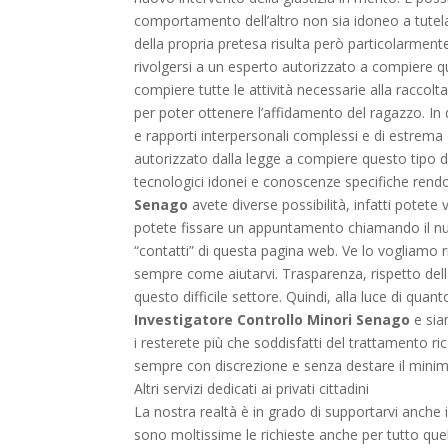
comportamento dell’altro non sia idoneo a tutelar
della propria pretesa risulta però particolarmente 
rivolgersi a un esperto autorizzato a compiere qu
compiere tutte le attività necessarie alla raccol
per poter ottenere l’affidamento del ragazzo. In q
e rapporti interpersonali complessi e di estrema 
autorizzato dalla legge a compiere questo tipo di
tecnologici idonei e conoscenze specifiche rendo
Senago
avete diverse possibilità, infatti potete 
potete fissare un appuntamento chiamando il num
“contatti” di questa pagina web. Ve lo vogliamo ri
sempre come aiutarvi. Trasparenza, rispetto dell
questo difficile settore. Quindi, alla luce di quan
Investigatore Controllo Minori Senago
e sia
i resterete più che soddisfatti del trattamento 
sempre con discrezione e senza destare il minimo
Altri servizi dedicati ai privati cittadini
La nostra realtà è in grado di supportarvi anche in
sono moltissime le richieste anche per tutto quell