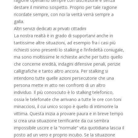
ragione operiamo sempre con discrezione e senza
destare il minimo sospetto. Proprio per tale ragione
ricordate sempre, con noi la verità verrà sempre a
galla.
Altri servizi dedicati ai privati cittadini
La nostra realtà è in grado di supportarvi anche in
tantissime altre situazioni, ad esempio fra i casi più
richiesti sono presenti lo stalking e l’infedeltà coniugale,
ma sono moltissime le richieste anche per tutto quello
che concerne eredità, indagini difensive penali, perizie
calligrafiche e tanto altro ancora. Per stalking si
intendono tutte quelle azioni persecutorie che una
persona mette in atto nei confronti di un altro
individuo. Il più conosciuto è lo stalking telefonico,
ossia le telefonate che arrivano a tutte le ore con toni
minacciosi, il cui unico scopo è quello di intimorire la
vittima. Questa inizia a provare paura e in breve tempo
si crea una situazione terrificante da cui sembra
impossibile uscire e la “normale” vita quotidiana lascia il
posto ad un vero e proprio incubo. Se la situazione