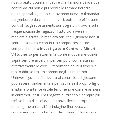
nostro aiuto potrete impedire che il minore valichi quei
confini da cui non è più possibile tornare indietro. I
nostri specialisti, dopo che avranno ricevuto il mandato
dai genitori o da chi ne fa le veci, potranno effettuare
controlli sugli spostamenti, sui luoghi di ritrovo e sulle
frequentazioni del ragazzo. Tutto ciò avverrà in
maniera discreta, in maniera tale che il giovane non si
senta osservato e continui a comportarsi come
sempre. Il nostro
Investigatore Controllo Minori
Vittuone
sa perfettamente come muoversi e quindi
saprà sempre avvertirvi per tempo di come stanno
effettivamente le cose. Il fenomeno del bullismo si è
molto diffuso tra i minorenni negli ultimi tempi.
Un’investigazione finalizzata al controllo del giovane
può essere fondamentale per capire se il proprio figlio
è vittima o artefice di tale fenomeno e correre ai ripari
in entrambi i casi. Tra i ragazzi purtroppo è sempre più
diffuso l’uso di alcol e/o sostanze illecite, proprio per
tale ragione un’attività di indagine finalizzata a
conoscere i comportamenti del proprio figlio ancora