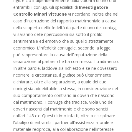
figli, e ciò indipendentemente dalla volontà di uno o di
entrambi i coniugi. Gli specialisti di
Investigatore
Controllo Minori Vittuone
vi ricordano inoltre che nel
caso d’interruzione del rapporto matrimoniale a causa
della scoperta dell’infedeltà da parte di uno dei coniugi,
vi saranno delle ripercussioni sia sotto il profilo
sentimentale ed emotivo che su quello strettamente
economico. L’infedeltà coniugale, secondo la legge,
può rappresentare la causa dell’imputazione della
separazione al partner che ha commesso il tradimento.
In altre parole, laddove sia richiesto e se ne dovessero
ricorrere le circostanze, il giudice può ulteriormente
dichiarare, oltre alla separazione, a quale dei due
coniugi sia addebitabile la stessa, in considerazione del
suo comportamento contrario ai doveri che nascono
dal matrimonio. Il coniuge che tradisce, viola uno dei
doveri nascenti dal matrimonio e che sono sanciti
dall’art 143 c.c. Quest’ultimo infatti, oltre a disciplinare
l’obbligo di entrambi i partner all’assistenza morale e
materiale reciproca, alla collaborazione nell’interesse