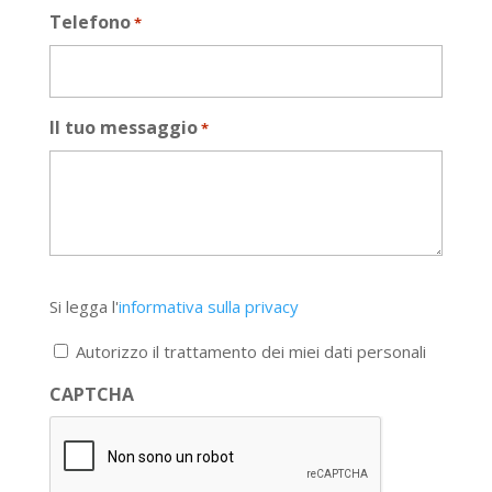
Telefono
*
Il tuo messaggio
*
Si
Si legga l'
informativa sulla privacy
legga
l'informativa
Autorizzo il trattamento dei miei dati personali
sulla
privacy
CAPTCHA
*