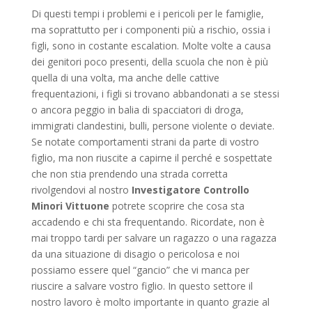
Di questi tempi i problemi e i pericoli per le famiglie,
ma soprattutto per i componenti più a rischio, ossia i
figli, sono in costante escalation. Molte volte a causa
dei genitori poco presenti, della scuola che non è più
quella di una volta, ma anche delle cattive
frequentazioni, i figli si trovano abbandonati a se stessi
o ancora peggio in balia di spacciatori di droga,
immigrati clandestini, bulli, persone violente o deviate.
Se notate comportamenti strani da parte di vostro
figlio, ma non riuscite a capirne il perché e sospettate
che non stia prendendo una strada corretta
rivolgendovi al nostro
Investigatore Controllo
Minori Vittuone
potrete scoprire che cosa sta
accadendo e chi sta frequentando. Ricordate, non è
mai troppo tardi per salvare un ragazzo o una ragazza
da una situazione di disagio o pericolosa e noi
possiamo essere quel “gancio” che vi manca per
riuscire a salvare vostro figlio. In questo settore il
nostro lavoro è molto importante in quanto grazie al