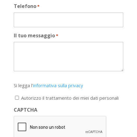
Telefono
*
Il tuo messaggio
*
Si
Si legga l'
informativa sulla privacy
legga
l'informativa
Autorizzo il trattamento dei miei dati personali
sulla
privacy
CAPTCHA
*