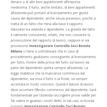
denaro o di altri beni appartenenti all’impresa
medesima. Il furto, anche tentato, di beni appartenenti
all’azienda può portare al licenziamento per giusta
causa del dipendente, anche senza preavviso, poiché si
tratta di un fatto che mina alla base il rapporto
fiduciario tra azienda e dipendente. La gravità del fatto
è talmente consistente, infatti, che non consente la
prosecuzione del rapporto di lavoro, neppure in via
provvisoria.
Investigatore Controllo Soci Bonola
Milano
ci tiene a sottolineare che in caso di
procedimento giudiziario conseguente al licenziamento
per furto, l’onere della prova del furto sul lavoro da
parte del dipendente spetta sempre all’azienda. La
legge stabilisce che la mancanza commessa dal
dipendente, sia essa il furto o la frode, va sempre
accertata in modo concreto. Quindi il datore di lavoro
deve accertare l’illecito commesso dal dipendente. Sarà
fondamentale per l’azienda raccogliere prove valide per
far valere in giudizio i vostri diritti. In tali casi, vi ricorda
il nostro
Investigatore Controllo Soci Bonola