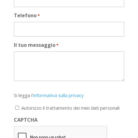
Telefono
*
Il tuo messaggio
*
Si
Si legga l'
informativa sulla privacy
legga
l'informativa
Autorizzo il trattamento dei miei dati personali
sulla
privacy
CAPTCHA
*