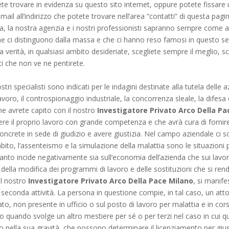
 potete trovare in evidenza su questo sito internet, oppure potete fis
ail all’indirizzo che potete trovare nell’area “contatti” di questa pag
e sia, la nostra agenzia e i nostri professionisti sapranno sempre come a
he ci distinguono dalla massa e che ci hanno reso famosi in questo set
a verità, in qualsiasi ambito desideriate, scegliete sempre il meglio, sc
i che non ve ne pentirete.
ri specialisti sono indicati per le indagini destinate alla tutela delle 
lavoro, il controspionaggio industriale, la concorrenza sleale, la difesa
me avrete capito con il nostro
Investigatore Privato Arco Della Pa
gere il proprio lavoro con grande competenza e che avrà cura di fornire
oncrete in sede di giudizio e avere giustizia. Nel campo aziendale ci so
mbito, l’assenteismo e la simulazione della malattia sono le situazioni
nto incide negativamente sia sull’economia dell’azienda che sui lavorat
 della modifica dei programmi di lavoro e delle sostituzioni che si rend
al nostro
Investigatore Privato Arco Della Pace Milano
, si manife
econda attività. La persona in questione compie, in tal caso, un atto i
tato, non presente in ufficio o sul posto di lavoro per malattia e in cor
 e/o quando svolge un altro mestiere per sé o per terzi nel caso in cu
 nella sua gravità, che possono determinare il licenziamento per gius