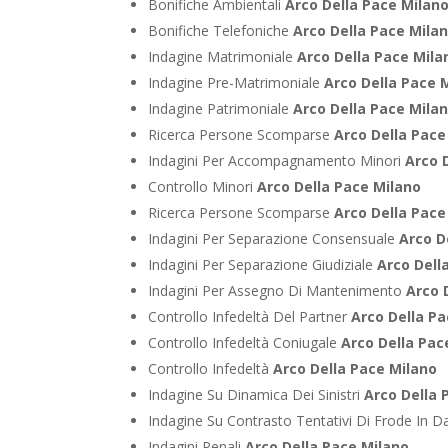
Bonifiche Ambientali
Arco Della Pace Milan
Bonifiche Telefoniche
Arco Della Pace Mila
Indagine Matrimoniale
Arco Della Pace Mila
Indagine Pre-Matrimoniale
Arco Della Pace 
Indagine Patrimoniale
Arco Della Pace Mila
Ricerca Persone Scomparse
Arco Della Pace
Indagini Per Accompagnamento Minori
Arco 
Controllo Minori
Arco Della Pace Milano
Ricerca Persone Scomparse
Arco Della Pace
Indagini Per Separazione Consensuale
Arco D
Indagini Per Separazione Giudiziale
Arco Dell
Indagini Per Assegno Di Mantenimento
Arco 
Controllo Infedeltà Del Partner
Arco Della P
Controllo Infedeltà Coniugale
Arco Della Pac
Controllo Infedeltà
Arco Della Pace Milano
Indagine Su Dinamica Dei Sinistri
Arco Della 
Indagine Su Contrasto Tentativi Di Frode In D
Indagini Penali
Arco Della Pace Milano