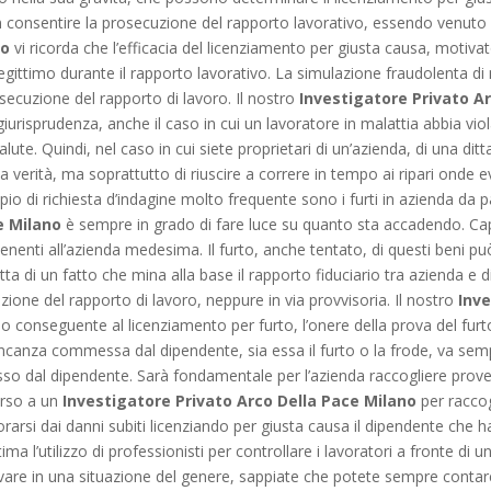
consentire la prosecuzione del rapporto lavorativo, essendo venuto me
no
vi ricorda che l’efficacia del licenziamento per giusta causa, motiva
gittimo durante il rapporto lavorativo. La simulazione fraudolenta di 
cuzione del rapporto di lavoro. Il nostro
Investigatore Privato A
urisprudenza, anche il caso in cui un lavoratore in malattia abbia viol
ute. Quindi, nel caso in cui siete proprietari di un’azienda, di una dit
la verità, ma soprattutto di riuscire a correre in tempo ai ripari onde evi
pio di richiesta d’indagine molto frequente sono i furti in azienda da 
e Milano
è sempre in grado di fare luce su quanto sta accadendo. Capi
artenenti all’azienda medesima. Il furto, anche tentato, di questi beni 
ta di un fatto che mina alla base il rapporto fiduciario tra azienda e 
zione del rapporto di lavoro, neppure in via provvisoria. Il nostro
Inve
 conseguente al licenziamento per furto, l’onere della prova del furt
ancanza commessa dal dipendente, sia essa il furto o la frode, va sem
so dal dipendente. Sarà fondamentale per l’azienda raccogliere prove vali
corso a un
Investigatore Privato Arco Della Pace Milano
per raccog
 ristorarsi dai danni subiti licenziando per giusta causa il dipendente ch
ttima l’utilizzo di professionisti per controllare i lavoratori a fronte 
ovare in una situazione del genere, sappiate che potete sempre contare