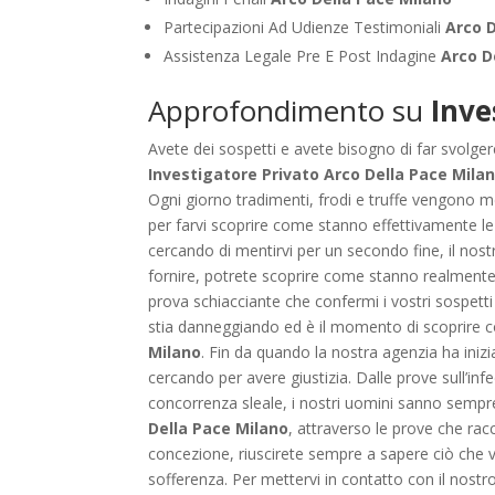
Partecipazioni Ad Udienze Testimoniali
Arco 
Assistenza Legale Pre E Post Indagine
Arco D
Approfondimento su
Inve
Avete dei sospetti e avete bisogno di far svolgere
Investigatore Privato Arco Della Pace Mila
Ogni giorno tradimenti, frodi e truffe vengono m
per farvi scoprire come stanno effettivamente le 
cercando di mentirvi per un secondo fine, il nost
fornire, potrete scoprire come stanno realmente l
prova schiacciante che confermi i vostri sospetti
stia danneggiando ed è il momento di scoprire c
Milano
. Fin da quando la nostra agenzia ha inizia
cercando per avere giustizia. Dalle prove sull’infe
concorrenza sleale, i nostri uomini sanno sempr
Della Pace Milano
, attraverso le prove che ra
concezione, riuscirete sempre a sapere ciò che 
sofferenza. Per mettervi in contatto con il nost