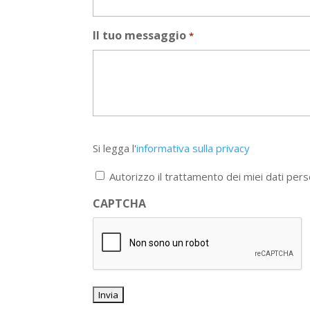
Il tuo messaggio
*
Si
Si legga l'
informativa sulla privacy
legga
l'informativa
Autorizzo il trattamento dei miei dati pers
sulla
privacy
CAPTCHA
*