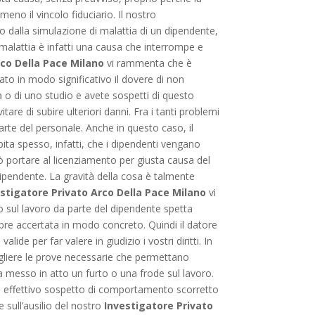
no il vincolo fiduciario. Il nostro
to dalla simulazione di malattia di un dipendente,
malattia è infatti una causa che interrompe e
rco Della Pace Milano
vi rammenta che è
ato in modo significativo il dovere di non
ta o di uno studio e avete sospetti di questo
tare di subire ulteriori danni. Fra i tanti problemi
parte del personale. Anche in questo caso, il
ta spesso, infatti, che i dipendenti vengano
può portare al licenziamento per giusta causa del
dipendente. La gravità della cosa è talmente
stigatore Privato Arco Della Pace Milano
vi
o sul lavoro da parte del dipendente spetta
pre accertata in modo concreto. Quindi il datore
de per far valere in giudizio i vostri diritti. In
liere le prove necessarie che permettano
e ha messo in atto un furto o una frode sul lavoro.
di un effettivo sospetto di comportamento scorretto
 sull’ausilio del nostro
Investigatore Privato