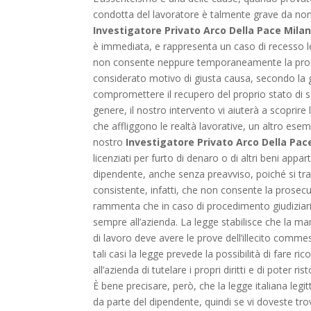
condotta del lavoratore è talmente grave da non 
Investigatore Privato Arco Della Pace Mila
è immediata, e rappresenta un caso di recesso le
non consente neppure temporaneamente la prose
considerato motivo di giusta causa, secondo la gi
compromettere il recupero del proprio stato di sal
genere, il nostro intervento vi aiuterà a scoprire 
che affliggono le realtà lavorative, un altro esem
nostro
Investigatore Privato Arco Della Pac
licenziati per furto di denaro o di altri beni app
dipendente, anche senza preavviso, poiché si trat
consistente, infatti, che non consente la prosecu
rammenta che in caso di procedimento giudiziario
sempre all’azienda. La legge stabilisce che la m
di lavoro deve avere le prove dell’illecito commes
tali casi la legge prevede la possibilità di fare ri
all’azienda di tutelare i propri diritti e di poter
È bene precisare, però, che la legge italiana legi
da parte del dipendente, quindi se vi doveste tr