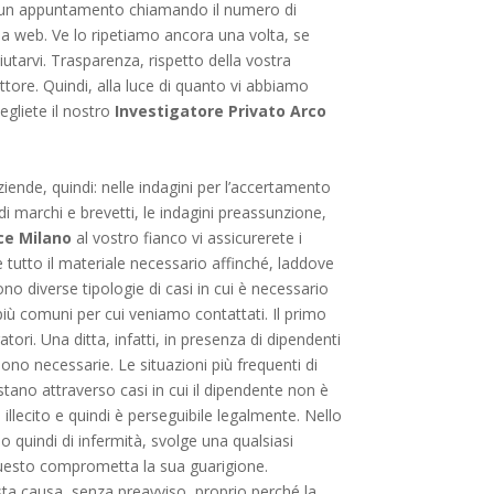
sare un appuntamento chiamando il numero di
ina web. Ve lo ripetiamo ancora una volta, se
iutarvi. Trasparenza, rispetto della vostra
tore. Quindi, alla luce di quanto vi abbiamo
egliete il nostro
Investigatore Privato Arco
aziende, quindi: nelle indagini per l’accertamento
 di marchi e brevetti, le indagini preassunzione,
ce Milano
al vostro fianco vi assicurerete i
 tutto il materiale necessario affinché, laddove
no diverse tipologie di casi in cui è necessario
 più comuni per cui veniamo contattati. Il primo
ori. Una ditta, infatti, in presenza di dipendenti
ono necessarie. Le situazioni più frequenti di
stano attraverso casi in cui il dipendente non è
llecito e quindi è perseguibile legalmente. Nello
so quindi di infermità, svolge una qualsiasi
i questo comprometta la sua guarigione.
ta causa, senza preavviso, proprio perché la