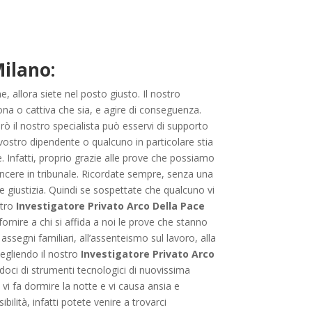
Milano:
, allora siete nel posto giusto. Il nostro
ona o cattiva che sia, e agire di conseguenza.
ò il nostro specialista può esservi di supporto
 vostro dipendente o qualcuno in particolare stia
. Infatti, proprio grazie alle prove che possiamo
vincere in tribunale. Ricordate sempre, senza una
e giustizia. Quindi se sospettate che qualcuno vi
stro
Investigatore Privato Arco Della Pace
fornire a chi si affida a noi le prove che stanno
assegni familiari, all’assenteismo sul lavoro, alla
egliendo il nostro
Investigatore Privato Arco
oci di strumenti tecnologici di nuovissima
i fa dormire la notte e vi causa ansia e
bilità, infatti potete venire a trovarci