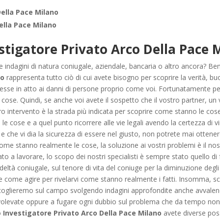
Della Pace Milano
ella Pace Milano
stigatore Privato Arco Della Pace 
 indagini di natura coniugale, aziendale, bancaria o altro ancora? Bene
no
rappresenta tutto ciò di cui avete bisogno per scoprire la verità, bu
esse in atto ai danni di persone proprio come voi. Fortunatamente per
cose. Quindi, se anche voi avete il sospetto che il vostro partner, un
ro intervento è la strada più indicata per scoprire come stanno le cose
e cose e a quel punto ricorrere alle vie legali avendo la certezza di 
 e che vi dia la sicurezza di essere nel giusto, non potrete mai ottener
ome stanno realmente le cose, la soluzione ai vostri problemi è il no
to a lavorare, lo scopo dei nostri specialisti è sempre stato quello di 
deltà coniugale, sul tenore di vita del coniuge per la diminuzione degli 
e come agire per rivelarvi come stanno realmente i fatti. Insomma, sc
ccoglieremo sul campo svolgendo indagini approfondite anche avvalend
volevate oppure a fugare ogni dubbio sul problema che da tempo non v
ro
Investigatore Privato Arco Della Pace Milano
avete diverse possi