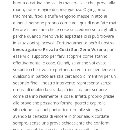
buona o cattiva che sia, in maniera tale che, prove alla
mano, potrete agire di conseguenza. Ogni giorno
tradimenti, frodi e truffe vengono messe in atto ai
danni di persone proprio come voi, quindi non fate mai
l’errore di pensare che le cose succedono solo agli altri,
perché quando meno ve lo aspettate ci si può trovare
in situazioni spiacevoli. Fortunatamente però il nostro
Investigatore Privato Costi San Zeno Verona
può
esservi di supporto per farvi scoprire come stanno
effettivamente le cose. Quindi, se anche voi avete il
sospetto che il vostro partner, un vostro dipendente o
qualcuno in particolare stia cercando di mentirvi per un
secondo fine, il nostro intervento rappresenta senza
ombra di dubbio la strada più indicata per scoprire
come stanno realmente le cose. Infatti, proprio grazie
alle prove che possiamo fornire, potrete capire la
situazione e a quel punto ricorrere alle vie legali
avendo la certezza di vincere in tribunale. Ricordate
sempre, senza una prova schiacciante che confermi i
vostri sospetti e che vi dia la sicurezza di avere