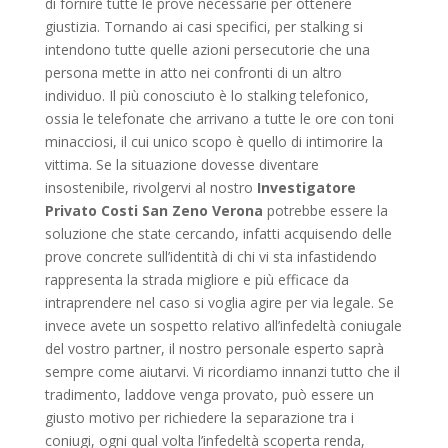
di fornire tutte le prove necessarie per ottenere
giustizia. Tornando ai casi specifici, per stalking si
intendono tutte quelle azioni persecutorie che una
persona mette in atto nei confronti di un altro
individuo. Il più conosciuto è lo stalking telefonico,
ossia le telefonate che arrivano a tutte le ore con toni
minacciosi, il cui unico scopo è quello di intimorire la
vittima. Se la situazione dovesse diventare
insostenibile, rivolgervi al nostro
Investigatore
Privato Costi San Zeno Verona
potrebbe essere la
soluzione che state cercando, infatti acquisendo delle
prove concrete sull’identità di chi vi sta infastidendo
rappresenta la strada migliore e più efficace da
intraprendere nel caso si voglia agire per via legale. Se
invece avete un sospetto relativo all’infedeltà coniugale
del vostro partner, il nostro personale esperto saprà
sempre come aiutarvi. Vi ricordiamo innanzi tutto che il
tradimento, laddove venga provato, può essere un
giusto motivo per richiedere la separazione tra i
coniugi, ogni qual volta l’infedeltà scoperta renda,