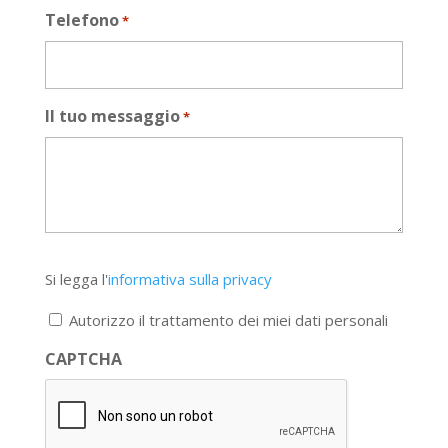
Telefono
*
Il tuo messaggio
*
Si
Si legga l'
informativa sulla privacy
legga
l'informativa
Autorizzo il trattamento dei miei dati personali
sulla
privacy
CAPTCHA
*