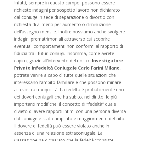
Infatti, sempre in questo campo, possono essere
richieste indagini per sospetto lavoro non dichiarato
dal coniuge in sede di separazione o divorzio con
richiesta di alimenti per aumento o diminuzione
dell’assegno mensile. Inoltre possiamo anche svolgere
indagini prematrimoniali attraverso cui scoprire
eventuali comportamenti non conformi al rapporto di
fiducia tra i futuri coniugi. Insomma, come avrete
capito, grazie all’intervento del nostro
Investigatore
Privato Infedeltà Coniugale Carlo Farini Milano
,
potrete venire a capo di tutte quelle situazioni che
interessano l’ambito familiare e che possono minare
alla vostra tranquillità. La fedeltà è probabilmente uno
dei doveri coniugali che ha subito, nel diritto, le più
importanti modifiche. Il concetto di “fedeltà” quale
divieto di avere rapporti intimi con una persona diversa
dal coniuge è stato ampliato e maggiormente definito.
Il dovere di fedeltà può essere violato anche in
assenza di una relazione extraconiugale. La
Cassazione ha dichiarato che la fedeltà “consiste