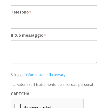
Telefono
*
Il tuo messaggio
*
Si
Si legga l'
informativa sulla privacy
legga
l'informativa
Autorizzo il trattamento dei miei dati personali
sulla
privacy
CAPTCHA
*