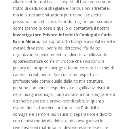
allarmismi. In molti casi i sospetti di tradimento sono
frutto di deduzioni sbagliate e conclusioni affrettate,
ma in altrettante situazioni purtroppo i sospetti
possono concretizzarsi. Il modo migliore per scoprire
come stanno le cose è quello di contattare il nostro
Investigatore Privato Infedeltà Coniugale Carlo
Farini Milano
, ma soprattutto bisogna assolutamente
evitare di vestire i panni del detective “fai da te”
organizzando pedinamenti o addirittura utilizzando
apparecchiature come microspie che invadono la
privacy del proprio coniuge e fanno correre il rischio di
cadere in reati penali. Solo un team esperto e
professionale come quello della nostra struttura,
persone con anni di esperienza e significativi risultati
nelle indagini coniugali, può aiutarvi a non sbagliare e a
ottenere risposte e prove inconfutabili. In quanto
esperti del settore vi ricordiamo che l’infedeltà
coniugale è sempre più causa di separazioni e divorzi
con relativi motivi di addebito, di conseguenza le
investigazioni matrimoniali devono essere eseguite