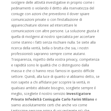
svolgere delle attività investigative in proprio come i
pedinamenti o violando il diritto alla riservatezza del
coniuge con azioni che prevedono il dover spiare
comunicazioni private o con l’installazione di
apparecchiature idonee ad intercettare le
comunicazioni con altre persone. La soluzione giusta è
quella di rivolgervi al nostro specialista per accertare
come stanno i fatti senza rischiare nulla. Se siete alla
ricerca della verità, bella o brutta che sia, i nostri
professionisti sapranno sempre come aiutarvi.
Trasparenza, rispetto della vostra privacy, competenza
e rapidità sono le qualità che ci distinguono dalla
massa e che ci hanno reso famosi in questo difficile
settore. Quindi, alla luce di quanto vi abbiamo detto, se
non sapete a chi affidarvi per scoprire la verità, in
qualsiasi ambito abbiate bisogno, scegliete sempre il
meglio, scegliete il nostro servizio
Investigatore
Privato Infedeltà Coniugale Carlo Farini Milano
e
siamo assolutamente certi che anche voi come
tantissime persone prima di voi resterete più che