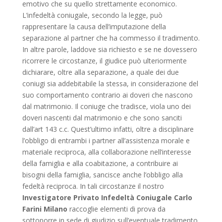
emotivo che su quello strettamente economico.
L’infedeltà coniugale, secondo la legge, può
rappresentare la causa dell’imputazione della
separazione al partner che ha commesso il tradimento.
In altre parole, laddove sia richiesto e se ne dovessero
ricorrere le circostanze, il giudice può ulteriormente
dichiarare, oltre alla separazione, a quale dei due
coniugi sia addebitabile la stessa, in considerazione del
suo comportamento contrario ai doveri che nascono
dal matrimonio. Il coniuge che tradisce, viola uno dei
doveri nascenti dal matrimonio e che sono sanciti
dall’art 143 c.c. Quest’ultimo infatti, oltre a disciplinare
l’obbligo di entrambi i partner all’assistenza morale e
materiale reciproca, alla collaborazione nell’interesse
della famiglia e alla coabitazione, a contribuire ai
bisogni della famiglia, sancisce anche l’obbligo alla
fedeltà reciproca. In tali circostanze il nostro
Investigatore Privato Infedeltà Coniugale Carlo
Farini Milano
raccoglie elementi di prova da
sottoporre in sede di giudizio sull’eventuale tradimento