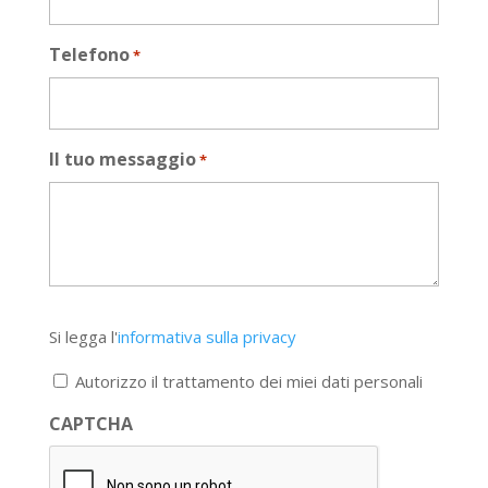
Telefono
*
Il tuo messaggio
*
Si
Si legga l'
informativa sulla privacy
legga
l'informativa
Autorizzo il trattamento dei miei dati personali
sulla
privacy
CAPTCHA
*