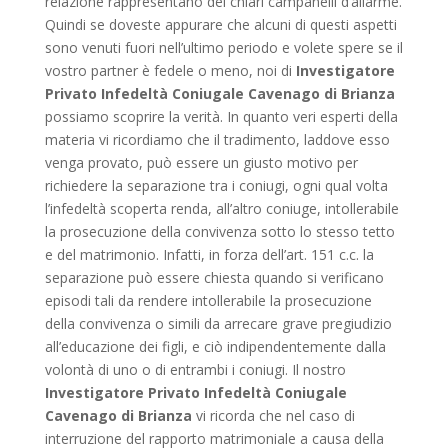
relazione rappresentano dei chiari campanelli d’allarme.
Quindi se doveste appurare che alcuni di questi aspetti
sono venuti fuori nell’ultimo periodo e volete spere se il
vostro partner è fedele o meno, noi di
Investigatore
Privato Infedeltà Coniugale Cavenago di Brianza
possiamo scoprire la verità. In quanto veri esperti della
materia vi ricordiamo che il tradimento, laddove esso
venga provato, può essere un giusto motivo per
richiedere la separazione tra i coniugi, ogni qual volta
l’infedeltà scoperta renda, all’altro coniuge, intollerabile
la prosecuzione della convivenza sotto lo stesso tetto
e del matrimonio. Infatti, in forza dell’art. 151 c.c. la
separazione può essere chiesta quando si verificano
episodi tali da rendere intollerabile la prosecuzione
della convivenza o simili da arrecare grave pregiudizio
all’educazione dei figli, e ciò indipendentemente dalla
volontà di uno o di entrambi i coniugi. Il nostro
Investigatore Privato Infedeltà Coniugale
Cavenago di Brianza
vi ricorda che nel caso di
interruzione del rapporto matrimoniale a causa della