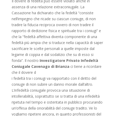
Il dovere di fedeltà può essere violato anche in
assenza di una relazione extraconiugale. La
Cassazione ha dichiarato che la fedeltà “consiste
nell’impegno che ricade su ciascun coniuge, di non
tradire la fiducia reciproca ovvero di non tradire il
rapporto di dedizione fisica e spirituale tra i coniugi” e
che la “fedeltà affettiva diventa componente di una
fedeltà più ampia che si traduce nella capacità di saper
sacrificare le scelte personali a quelle imposte dal
legame di coppia e dal sodalizio che su di esso si
fonda”. Il nostro
Investigatore Privato Infedeltà
Coniugale Cavenago di Brianza
ci tiene a ricordare
che il dovere d
i fedeltà tra i coniugi va rapportato con il diritto del
coniuge di non subire un danno morale dall’altro.
L’infedeltà coniugale provoca una situazione di
intollerabilità, soprattutto se si tratta di una infedeltà
ripetuta nel tempo e ostentata in pubblico procurando
un’offesa della onorabilità del coniuge tradito. Ve lo
vogliamo ripetere ancora, in quanto professionisti del