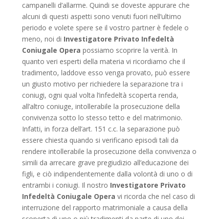
campanelli d’allarme. Quindi se doveste appurare che
alcuni di questi aspetti sono venuti fuori nell’ultimo
periodo e volete spere se il vostro partner è fedele o
meno, noi di
Investigatore Privato Infedeltà
Coniugale Opera
possiamo scoprire la verità. In
quanto veri esperti della materia vi ricordiamo che il
tradimento, laddove esso venga provato, può essere
un giusto motivo per richiedere la separazione tra i
coniugi, ogni qual volta l’infedeltà scoperta renda,
all’altro coniuge, intollerabile la prosecuzione della
convivenza sotto lo stesso tetto e del matrimonio.
Infatti, in forza dell’art. 151 c.c. la separazione può
essere chiesta quando si verificano episodi tali da
rendere intollerabile la prosecuzione della convivenza o
simili da arrecare grave pregiudizio all’educazione dei
figli, e ciò indipendentemente dalla volontà di uno o di
entrambi i coniugi. Il nostro
Investigatore Privato
Infedeltà Coniugale Opera
vi ricorda che nel caso di
interruzione del rapporto matrimoniale a causa della
scoperta di uno o più tradimenti da parte di uno dei