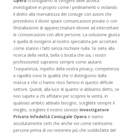
Opera
sconsigliamo di svolgere delle attività
investigative in proprio come i pedinamenti o violando
il diritto alla riservatezza del coniuge con azioni che
prevedono il dover spiare comunicazioni private o con
l’installazione di apparecchiature idonee ad intercettare
le comunicazioni con altre persone. La soluzione giusta
è quella di rivolgervi al nostro specialista per accertare
come stanno i fatti senza rischiare nulla. Se siete alla
ricerca della verità, bella o brutta che sia, i nostri
professionisti sapranno sempre come aiutarvi.
Trasparenza, rispetto della vostra privacy, competenza
e rapidità sono le qualità che ci distinguono dalla
massa e che ci hanno reso famosi in questo difficile
settore. Quindi, alla luce di quanto vi abbiamo detto, se
non sapete a chi affidarvi per scoprire la verità, in
qualsiasi ambito abbiate bisogno, scegliete sempre il
meglio, scegliete il nostro servizio
Investigatore
Privato Infedeltà Coniugale Opera
e siamo
assolutamente certi che anche voi come tantissime
persone prima di voi resterete più che soddisfatte del