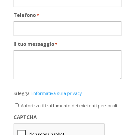
Telefono
*
Il tuo messaggio
*
Si
Si legga l'
informativa sulla privacy
legga
l'informativa
Autorizzo il trattamento dei miei dati personali
sulla
privacy
CAPTCHA
*