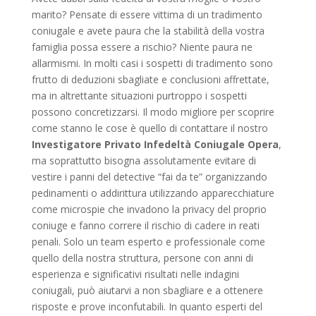
marito? Pensate di essere vittima di un tradimento
coniugale e avete paura che la stabilità della vostra
famiglia possa essere a rischio? Niente paura ne
allarmismi. In molti casi i sospetti di tradimento sono
frutto di deduzioni sbagliate e conclusioni affrettate,
ma in altrettante situazioni purtroppo i sospetti
possono concretizzarsi. Il modo migliore per scoprire
come stanno le cose è quello di contattare il nostro
Investigatore Privato Infedeltà Coniugale Opera
,
ma soprattutto bisogna assolutamente evitare di
vestire i panni del detective “fai da te” organizzando
pedinamenti o addirittura utilizzando apparecchiature
come microspie che invadono la privacy del proprio
coniuge e fanno correre il rischio di cadere in reati
penali. Solo un team esperto e professionale come
quello della nostra struttura, persone con anni di
esperienza e significativi risultati nelle indagini
coniugali, può aiutarvi a non sbagliare e a ottenere
risposte e prove inconfutabili. In quanto esperti del