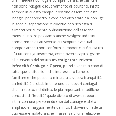
che l’infedeltà coniugale comprende anche casi che
non sono relegati esclusivamente all’adulterio. Infatti,
sempre in questo campo, possono essere richieste
indagini per sospetto lavoro non dichiarato dal coniuge
in sede di separazione o divorzio con richiesta di
alimenti per aumento o diminuzione dell’assegno
mensile. Inoltre possiamo anche svolgere indagini
prematrimoniali attraverso cui scoprire eventuali
comportamenti non conformi al rapporto di fiducia tra
i futuri coniugi. Insomma, come avrete capito, grazie
all’intervento del nostro
Investigatore Privato
Infedeltà Coniugale Opera
, potrete venire a capo di
tutte quelle situazioni che interessano l’ambito
familiare e che possono minare alla vostra tranquillità.
La fedeltà è probabilmente uno dei doveri coniugali
che ha subito, nel diritto, le più importanti modifiche. Il
concetto di “fedeltà” quale divieto di avere rapporti
intimi con una persona diversa dal coniuge è stato
ampliato e maggiormente definito. Il dovere di fedeltà
può essere violato anche in assenza di una relazione