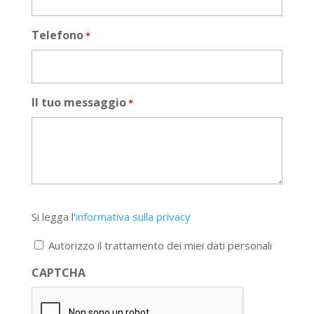
Telefono
*
Il tuo messaggio
*
Si
Si legga l'
informativa sulla privacy
legga
l'informativa
Autorizzo il trattamento dei miei dati personali
sulla
privacy
CAPTCHA
*