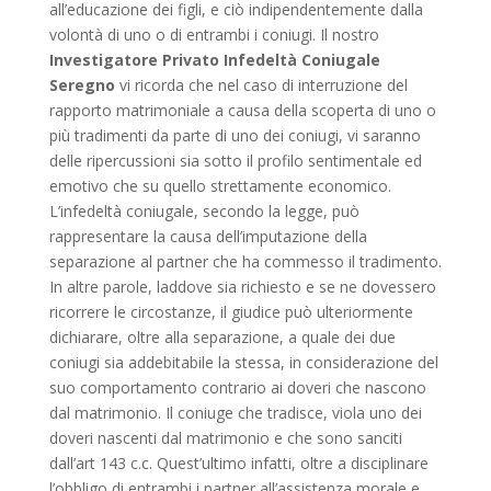
all’educazione dei figli, e ciò indipendentemente dalla
volontà di uno o di entrambi i coniugi. Il nostro
Investigatore Privato Infedeltà Coniugale
Seregno
vi ricorda che nel caso di interruzione del
rapporto matrimoniale a causa della scoperta di uno o
più tradimenti da parte di uno dei coniugi, vi saranno
delle ripercussioni sia sotto il profilo sentimentale ed
emotivo che su quello strettamente economico.
L’infedeltà coniugale, secondo la legge, può
rappresentare la causa dell’imputazione della
separazione al partner che ha commesso il tradimento.
In altre parole, laddove sia richiesto e se ne dovessero
ricorrere le circostanze, il giudice può ulteriormente
dichiarare, oltre alla separazione, a quale dei due
coniugi sia addebitabile la stessa, in considerazione del
suo comportamento contrario ai doveri che nascono
dal matrimonio. Il coniuge che tradisce, viola uno dei
doveri nascenti dal matrimonio e che sono sanciti
dall’art 143 c.c. Quest’ultimo infatti, oltre a disciplinare
l’obbligo di entrambi i partner all’assistenza morale e