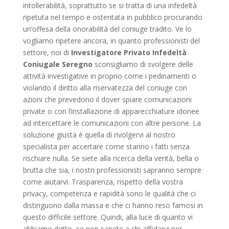
intollerabilità, soprattutto se si tratta di una infedeltà
ripetuta nel tempo e ostentata in pubblico procurando
un’offesa della onorabilità del coniuge tradito. Ve lo
vogliamo ripetere ancora, in quanto professionisti del
settore, noi di
Investigatore Privato Infedeltà
Coniugale Seregno
sconsigliamo di svolgere delle
attività investigative in proprio come i pedinamenti o
violando il diritto alla riservatezza del coniuge con
azioni che prevedono il dover spiare comunicazioni
private o con l’installazione di apparecchiature idonee
ad intercettare le comunicazioni con altre persone. La
soluzione giusta è quella di rivolgervi al nostro
specialista per accertare come stanno i fatti senza
rischiare nulla. Se siete alla ricerca della verità, bella o
brutta che sia, i nostri professionisti sapranno sempre
come aiutarvi. Trasparenza, rispetto della vostra
privacy, competenza e rapidità sono le qualità che ci
distinguono dalla massa e che ci hanno reso famosi in
questo difficile settore. Quindi, alla luce di quanto vi
abbiamo detto, se non sapete a chi affidarvi per