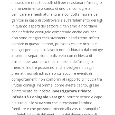
rintracciare redditi occulti utili per revisionare l’assegno
di mantenimento a carico di uno dei coniugi e a
verificare elementi attinenti alla condotta morale dei
genitori in caso di controversie sull’affidamento dei figli.
In quanto esperti del settore ci teniamo a ricordarvi
che l’infedeltà coniugale comprende anche casi che
non sono relegati esclusivamente all’adulterio. Infatti,
sempre in questo campo, possono essere richieste
indagini per sospetto lavoro non dichiarato dal coniuge
in sede di separazione o divorzio con richiesta di
alimenti per aumento o diminuzione dell’assegno
mensile. Inoltre possiamo anche svolgere indagini
prematrimoniali attraverso cui scoprire eventuali
comportamenti non conformi al rapporto di fiducia tra
i futuri coniugi. Insomma, come avrete capito, grazie
all’intervento del nostro
Investigatore Privato
Infedeltà Coniugale Seregno
, potrete venire a capo
di tutte quelle situazioni che interessano l’ambito
familiare e che possono minare alla vostra tranquillità.
La fedeltà è probabilmente uno dei doveri coniugali