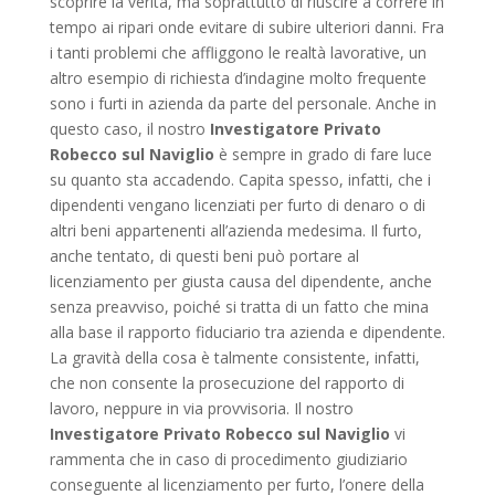
scoprire la verità, ma soprattutto di riuscire a correre in
tempo ai ripari onde evitare di subire ulteriori danni. Fra
i tanti problemi che affliggono le realtà lavorative, un
altro esempio di richiesta d’indagine molto frequente
sono i furti in azienda da parte del personale. Anche in
questo caso, il nostro
Investigatore Privato
Robecco sul Naviglio
è sempre in grado di fare luce
su quanto sta accadendo. Capita spesso, infatti, che i
dipendenti vengano licenziati per furto di denaro o di
altri beni appartenenti all’azienda medesima. Il furto,
anche tentato, di questi beni può portare al
licenziamento per giusta causa del dipendente, anche
senza preavviso, poiché si tratta di un fatto che mina
alla base il rapporto fiduciario tra azienda e dipendente.
La gravità della cosa è talmente consistente, infatti,
che non consente la prosecuzione del rapporto di
lavoro, neppure in via provvisoria. Il nostro
Investigatore Privato Robecco sul Naviglio
vi
rammenta che in caso di procedimento giudiziario
conseguente al licenziamento per furto, l’onere della