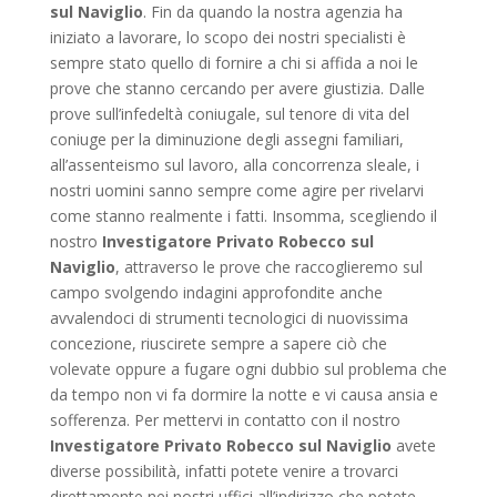
sul Naviglio
. Fin da quando la nostra agenzia ha
iniziato a lavorare, lo scopo dei nostri specialisti è
sempre stato quello di fornire a chi si affida a noi le
prove che stanno cercando per avere giustizia. Dalle
prove sull’infedeltà coniugale, sul tenore di vita del
coniuge per la diminuzione degli assegni familiari,
all’assenteismo sul lavoro, alla concorrenza sleale, i
nostri uomini sanno sempre come agire per rivelarvi
come stanno realmente i fatti. Insomma, scegliendo il
nostro
Investigatore Privato Robecco sul
Naviglio
, attraverso le prove che raccoglieremo sul
campo svolgendo indagini approfondite anche
avvalendoci di strumenti tecnologici di nuovissima
concezione, riuscirete sempre a sapere ciò che
volevate oppure a fugare ogni dubbio sul problema che
da tempo non vi fa dormire la notte e vi causa ansia e
sofferenza. Per mettervi in contatto con il nostro
Investigatore Privato Robecco sul Naviglio
avete
diverse possibilità, infatti potete venire a trovarci
direttamente nei nostri uffici all’indirizzo che potete