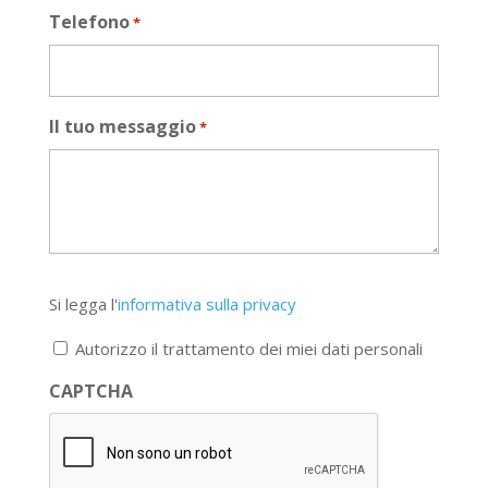
Telefono
*
Il tuo messaggio
*
Si
Si legga l'
informativa sulla privacy
legga
l'informativa
Autorizzo il trattamento dei miei dati personali
sulla
privacy
CAPTCHA
*