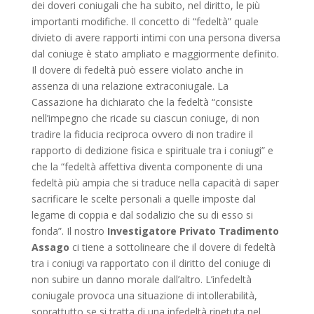
dei doveri coniugali che ha subito, nel diritto, le più
importanti modifiche. Il concetto di “fedeltà” quale
divieto di avere rapporti intimi con una persona diversa
dal coniuge è stato ampliato e maggiormente definito.
Il dovere di fedeltà può essere violato anche in
assenza di una relazione extraconiugale. La
Cassazione ha dichiarato che la fedeltà “consiste
nell’impegno che ricade su ciascun coniuge, di non
tradire la fiducia reciproca ovvero di non tradire il
rapporto di dedizione fisica e spirituale tra i coniugi” e
che la “fedeltà affettiva diventa componente di una
fedeltà più ampia che si traduce nella capacità di saper
sacrificare le scelte personali a quelle imposte dal
legame di coppia e dal sodalizio che su di esso si
fonda”. Il nostro
Investigatore Privato Tradimento
Assago
ci tiene a sottolineare che il dovere di fedeltà
tra i coniugi va rapportato con il diritto del coniuge di
non subire un danno morale dall’altro. L’infedeltà
coniugale provoca una situazione di intollerabilità,
soprattutto se si tratta di una infedeltà ripetuta nel