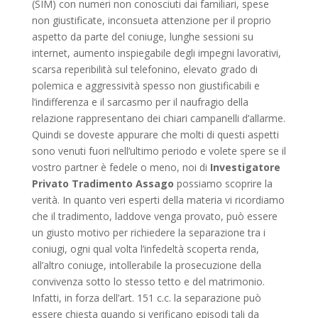
(SIM) con numeri non conosciuti dai familiari, spese
non giustificate, inconsueta attenzione per il proprio
aspetto da parte del coniuge, lunghe sessioni su
internet, aumento inspiegabile degli impegni lavorativi,
scarsa reperibilità sul telefonino, elevato grado di
polemica e aggressività spesso non giustificabili e
l’indifferenza e il sarcasmo per il naufragio della
relazione rappresentano dei chiari campanelli d’allarme.
Quindi se doveste appurare che molti di questi aspetti
sono venuti fuori nell’ultimo periodo e volete spere se il
vostro partner è fedele o meno, noi di
Investigatore
Privato Tradimento Assago
possiamo scoprire la
verità. In quanto veri esperti della materia vi ricordiamo
che il tradimento, laddove venga provato, può essere
un giusto motivo per richiedere la separazione tra i
coniugi, ogni qual volta l’infedeltà scoperta renda,
all’altro coniuge, intollerabile la prosecuzione della
convivenza sotto lo stesso tetto e del matrimonio.
Infatti, in forza dell’art. 151 c.c. la separazione può
essere chiesta quando si verificano episodi tali da