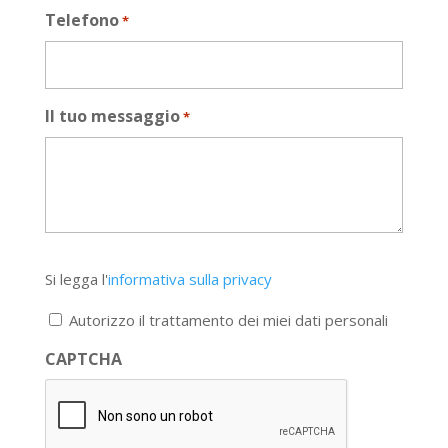
Telefono
*
Il tuo messaggio
*
Si
Si legga l'
informativa sulla privacy
legga
l'informativa
Autorizzo il trattamento dei miei dati personali
sulla
privacy
CAPTCHA
*