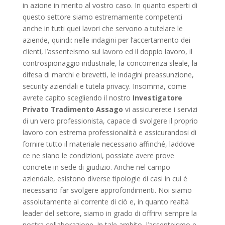
in azione in merito al vostro caso. In quanto esperti di
questo settore siamo estremamente competenti
anche in tutti quei lavori che servono a tutelare le
aziende, quindi: nelle indagini per l’accertamento dei
clienti, l’assenteismo sul lavoro ed il doppio lavoro, il
controspionaggio industriale, la concorrenza sleale, la
difesa di marchi e brevetti, le indagini preassunzione,
security aziendali e tutela privacy. Insomma, come
avrete capito scegliendo il nostro
Investigatore
Privato Tradimento Assago
vi assicurerete i servizi
di un vero professionista, capace di svolgere il proprio
lavoro con estrema professionalità e assicurandosi di
fornire tutto il materiale necessario affinché, laddove
ce ne siano le condizioni, possiate avere prove
concrete in sede di giudizio. Anche nel campo
aziendale, esistono diverse tipologie di casi in cui è
necessario far svolgere approfondimenti. Noi siamo
assolutamente al corrente di ciò e, in quanto realtà
leader del settore, siamo in grado di offrirvi sempre la
nostra collaborazione. In tale ambito, l’assenteismo e