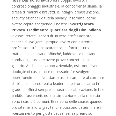
l’assenteismo sul lavoro ed il doppio lavoro, il
controspionaggio industriale, la concorrenza sleale, la
difesa di marchi e brevetti, le indagini preassunzione,
security aziendali e tutela privacy. Insomma, come
avrete capito scegliendo il nostro
Investigatore
Privato Tradimento Quartiere degli Olmi Milano
vi assicurerete i servizi di un vero professionista,
capace di svolgere il proprio lavoro con estrema
professionalità e assicurandosi di fornire tutto il
materiale necessario affinché, laddove ce ne siano le
condizioni, possiate avere prove concrete in sede di
giudizio. Anche nel campo aziendale, esistono diverse
tipologie di casi in cui è necessario far svolgere
approfondimenti. Noi siamo assolutamente al corrente
di ciò e, in quanto realtà leader del settore, siamo in
grado di offrirvi sempre la nostra collaborazione. In tale
ambito, l’assenteismo e la simulazione della malattia
sono i casi più comuni. Esse sono delle cause, quando
provate nella loro gravità, che possono determinare il
licenziamento per giusta causa, senza preavviso,