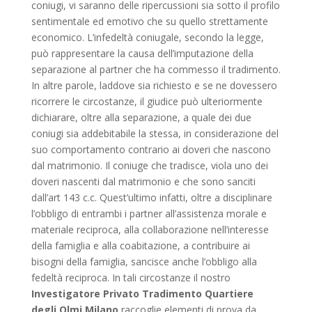
coniugi, vi saranno delle ripercussioni sia sotto il profilo
sentimentale ed emotivo che su quello strettamente
economico. L’infedeltà coniugale, secondo la legge,
può rappresentare la causa dell’imputazione della
separazione al partner che ha commesso il tradimento.
In altre parole, laddove sia richiesto e se ne dovessero
ricorrere le circostanze, il giudice può ulteriormente
dichiarare, oltre alla separazione, a quale dei due
coniugi sia addebitabile la stessa, in considerazione del
suo comportamento contrario ai doveri che nascono
dal matrimonio. Il coniuge che tradisce, viola uno dei
doveri nascenti dal matrimonio e che sono sanciti
dall’art 143 c.c. Quest’ultimo infatti, oltre a disciplinare
l’obbligo di entrambi i partner all’assistenza morale e
materiale reciproca, alla collaborazione nell’interesse
della famiglia e alla coabitazione, a contribuire ai
bisogni della famiglia, sancisce anche l’obbligo alla
fedeltà reciproca. In tali circostanze il nostro
Investigatore Privato Tradimento Quartiere
degli Olmi Milano
raccoglie elementi di prova da