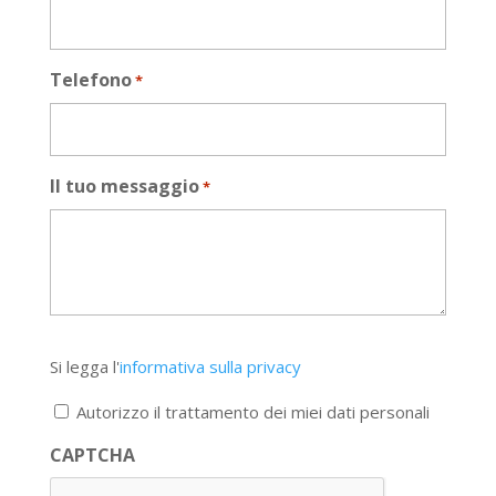
Telefono
*
Il tuo messaggio
*
Si
Si legga l'
informativa sulla privacy
legga
l'informativa
Autorizzo il trattamento dei miei dati personali
sulla
privacy
CAPTCHA
*