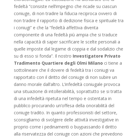
fedeltà “consiste nell’impegno che ricade su ciascun
coniuge, di non tradire la fiducia reciproca ovvero di
non tradire il rapporto di dedizione fisica e spirituale tra
i coniugi” e che la “fedeltà affettiva diventa
componente di una fedeltà più ampia che si traduce
nella capacità di saper sacrificare le scelte personali a
quelle imposte dal legame di coppia e dal sodalizio che
su di esso si fonda”. Il nostro
Investigatore Privato
Tradimento Quartiere degli Olmi Milano
ci tiene a
sottolineare che il dovere di fedeltà tra i coniugi va
rapportato con il diritto del coniuge di non subire un
danno morale dall’altro. L’infedeltà coniugale provoca
una situazione di intollerabilità, soprattutto se si tratta
di una infedeltà ripetuta nel tempo e ostentata in
pubblico procurando un’offesa della onorabilità del
coniuge tradito. In quanto professionisti del settore,
sconsigliamo di svolgere delle attività investigative in
proprio come i pedinamenti o buypassando il diritto
alla riservatezza del coniuge con azioni che prevedono