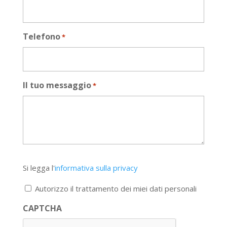
Telefono
*
Il tuo messaggio
*
Si
Si legga l'
informativa sulla privacy
legga
l'informativa
Autorizzo il trattamento dei miei dati personali
sulla
privacy
CAPTCHA
*