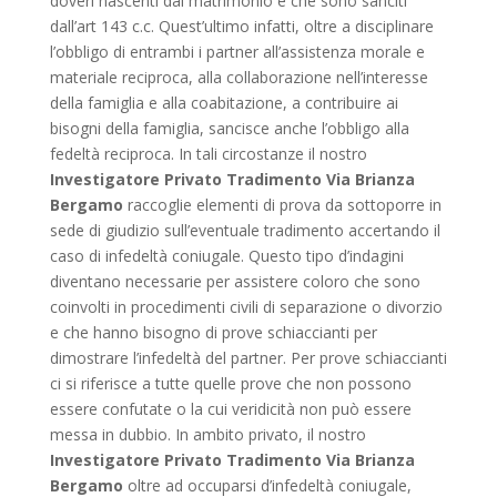
doveri nascenti dal matrimonio e che sono sanciti
dall’art 143 c.c. Quest’ultimo infatti, oltre a disciplinare
l’obbligo di entrambi i partner all’assistenza morale e
materiale reciproca, alla collaborazione nell’interesse
della famiglia e alla coabitazione, a contribuire ai
bisogni della famiglia, sancisce anche l’obbligo alla
fedeltà reciproca. In tali circostanze il nostro
Investigatore Privato Tradimento Via Brianza
Bergamo
raccoglie elementi di prova da sottoporre in
sede di giudizio sull’eventuale tradimento accertando il
caso di infedeltà coniugale. Questo tipo d’indagini
diventano necessarie per assistere coloro che sono
coinvolti in procedimenti civili di separazione o divorzio
e che hanno bisogno di prove schiaccianti per
dimostrare l’infedeltà del partner. Per prove schiaccianti
ci si riferisce a tutte quelle prove che non possono
essere confutate o la cui veridicità non può essere
messa in dubbio. In ambito privato, il nostro
Investigatore Privato Tradimento Via Brianza
Bergamo
oltre ad occuparsi d’infedeltà coniugale,