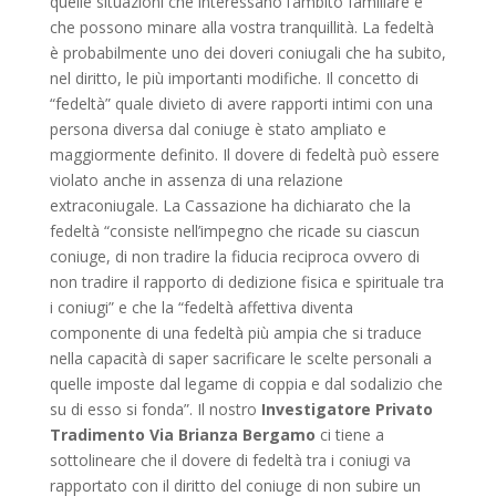
quelle situazioni che interessano l’ambito familiare e
che possono minare alla vostra tranquillità. La fedeltà
è probabilmente uno dei doveri coniugali che ha subito,
nel diritto, le più importanti modifiche. Il concetto di
“fedeltà” quale divieto di avere rapporti intimi con una
persona diversa dal coniuge è stato ampliato e
maggiormente definito. Il dovere di fedeltà può essere
violato anche in assenza di una relazione
extraconiugale. La Cassazione ha dichiarato che la
fedeltà “consiste nell’impegno che ricade su ciascun
coniuge, di non tradire la fiducia reciproca ovvero di
non tradire il rapporto di dedizione fisica e spirituale tra
i coniugi” e che la “fedeltà affettiva diventa
componente di una fedeltà più ampia che si traduce
nella capacità di saper sacrificare le scelte personali a
quelle imposte dal legame di coppia e dal sodalizio che
su di esso si fonda”. Il nostro
Investigatore Privato
Tradimento Via Brianza Bergamo
ci tiene a
sottolineare che il dovere di fedeltà tra i coniugi va
rapportato con il diritto del coniuge di non subire un