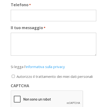
Telefono
*
Il tuo messaggio
*
Si
Si legga l'
informativa sulla privacy
legga
l'informativa
Autorizzo il trattamento dei miei dati personali
sulla
privacy
CAPTCHA
*