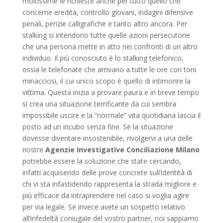
moltissime le richieste anche per tutto quello che
concerne eredità, controllo giovani, indagini difensive
penali, perizie calligrafiche e tanto altro ancora. Per
stalking si intendono tutte quelle azioni persecutorie
che una persona mette in atto nei confronti di un altro
individuo. Il più conosciuto è lo stalking telefonico,
ossia le telefonate che arrivano a tutte le ore con toni
minacciosi, il cui unico scopo è quello di intimorire la
vittima. Questa inizia a provare paura e in breve tempo
si crea una situazione terrificante da cui sembra
impossibile uscire e la “normale” vita quotidiana lascia il
posto ad un incubo senza fine. Se la situazione
dovesse diventare insostenibile, rivolgervi a una delle
nostre
Agenzie Investigative Conciliazione Milano
potrebbe essere la soluzione che state cercando,
infatti acquisendo delle prove concrete sull’identità di
chi vi sta infastidendo rappresenta la strada migliore e
più efficace da intraprendere nel caso si voglia agire
per via legale. Se invece avete un sospetto relativo
all’infedeltà coniugale del vostro partner, noi sappiamo