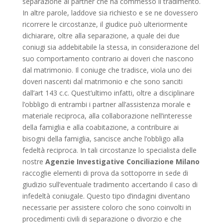
separazione al partner che ha commesso il tradimento.
In altre parole, laddove sia richiesto e se ne dovessero
ricorrere le circostanze, il giudice può ulteriormente
dichiarare, oltre alla separazione, a quale dei due
coniugi sia addebitabile la stessa, in considerazione del
suo comportamento contrario ai doveri che nascono
dal matrimonio. Il coniuge che tradisce, viola uno dei
doveri nascenti dal matrimonio e che sono sanciti
dall’art 143 c.c. Quest’ultimo infatti, oltre a disciplinare
l’obbligo di entrambi i partner all’assistenza morale e
materiale reciproca, alla collaborazione nell’interesse
della famiglia e alla coabitazione, a contribuire ai
bisogni della famiglia, sancisce anche l’obbligo alla
fedeltà reciproca. In tali circostanze lo specialista delle
nostre
Agenzie Investigative Conciliazione Milano
raccoglie elementi di prova da sottoporre in sede di
giudizio sull’eventuale tradimento accertando il caso di
infedeltà coniugale. Questo tipo d’indagini diventano
necessarie per assistere coloro che sono coinvolti in
procedimenti civili di separazione o divorzio e che