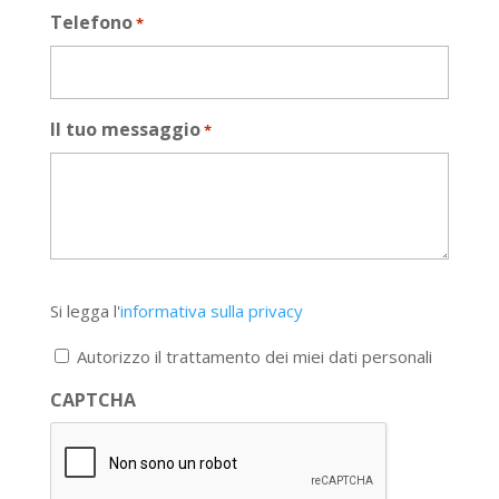
Telefono
*
Il tuo messaggio
*
Si
Si legga l'
informativa sulla privacy
legga
l'informativa
Autorizzo il trattamento dei miei dati personali
sulla
privacy
CAPTCHA
*