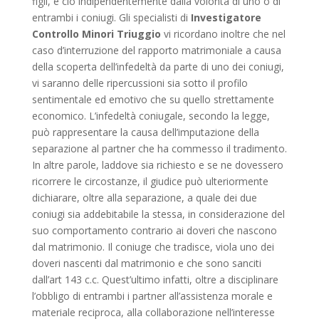
figli, e ciò indipendentemente dalla volontà di uno o di
entrambi i coniugi. Gli specialisti di
Investigatore
Controllo Minori Triuggio
vi ricordano inoltre che nel
caso d’interruzione del rapporto matrimoniale a causa
della scoperta dell’infedeltà da parte di uno dei coniugi,
vi saranno delle ripercussioni sia sotto il profilo
sentimentale ed emotivo che su quello strettamente
economico. L’infedeltà coniugale, secondo la legge,
può rappresentare la causa dell’imputazione della
separazione al partner che ha commesso il tradimento.
In altre parole, laddove sia richiesto e se ne dovessero
ricorrere le circostanze, il giudice può ulteriormente
dichiarare, oltre alla separazione, a quale dei due
coniugi sia addebitabile la stessa, in considerazione del
suo comportamento contrario ai doveri che nascono
dal matrimonio. Il coniuge che tradisce, viola uno dei
doveri nascenti dal matrimonio e che sono sanciti
dall’art 143 c.c. Quest’ultimo infatti, oltre a disciplinare
l’obbligo di entrambi i partner all’assistenza morale e
materiale reciproca, alla collaborazione nell’interesse