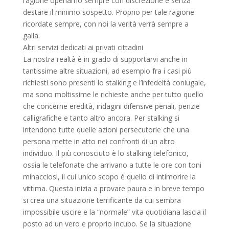
ragione operiamo sempre con discrezione e senza
destare il minimo sospetto. Proprio per tale ragione
ricordate sempre, con noi la verità verrà sempre a
galla.
Altri servizi dedicati ai privati cittadini
La nostra realtà è in grado di supportarvi anche in
tantissime altre situazioni, ad esempio fra i casi più
richiesti sono presenti lo stalking e l’infedeltà coniugale,
ma sono moltissime le richieste anche per tutto quello
che concerne eredità, indagini difensive penali, perizie
calligrafiche e tanto altro ancora. Per stalking si
intendono tutte quelle azioni persecutorie che una
persona mette in atto nei confronti di un altro
individuo. Il più conosciuto è lo stalking telefonico,
ossia le telefonate che arrivano a tutte le ore con toni
minacciosi, il cui unico scopo è quello di intimorire la
vittima. Questa inizia a provare paura e in breve tempo
si crea una situazione terrificante da cui sembra
impossibile uscire e la “normale” vita quotidiana lascia il
posto ad un vero e proprio incubo. Se la situazione