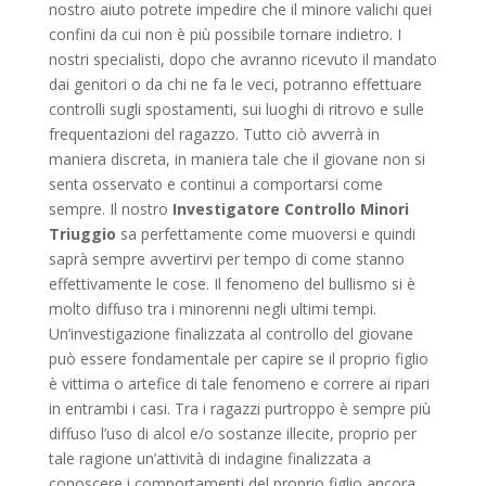
nostro aiuto potrete impedire che il minore valichi quei
confini da cui non è più possibile tornare indietro. I
nostri specialisti, dopo che avranno ricevuto il mandato
dai genitori o da chi ne fa le veci, potranno effettuare
controlli sugli spostamenti, sui luoghi di ritrovo e sulle
frequentazioni del ragazzo. Tutto ciò avverrà in
maniera discreta, in maniera tale che il giovane non si
senta osservato e continui a comportarsi come
sempre. Il nostro
Investigatore Controllo Minori
Triuggio
sa perfettamente come muoversi e quindi
saprà sempre avvertirvi per tempo di come stanno
effettivamente le cose. Il fenomeno del bullismo si è
molto diffuso tra i minorenni negli ultimi tempi.
Un’investigazione finalizzata al controllo del giovane
può essere fondamentale per capire se il proprio figlio
è vittima o artefice di tale fenomeno e correre ai ripari
in entrambi i casi. Tra i ragazzi purtroppo è sempre più
diffuso l’uso di alcol e/o sostanze illecite, proprio per
tale ragione un’attività di indagine finalizzata a
conoscere i comportamenti del proprio figlio ancora